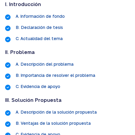
I. Introducción
A. Información de fondo
B. Declaración de tesis
C. Actualidad del tema
II. Problema
A. Descripción del problema
B. Importancia de resolver el problema
C. Evidencia de apoyo
III. Solución Propuesta
A. Descripción de la solución propuesta
B. Ventajas de la solución propuesta
C. Evidencia de apoyo