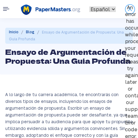
An
error
has
occu
/
/
Inicio
Blog
Ensayo de Argumentación de Propuesta: Una
whil
Guía Profunda
proc
your
Ensayo de Argumentación de
reque
Propuesta: Una Guía Profunda
Plea
try
again
later
or
A lo largo de tu carrera académica, te encontrarás con
cont
diversos tipos de ensayos, incluyendo los ensayos de
our
argumentación de propuesta. Escribir un ensayo de
supp
argumentación de propuesta puede ser desafiante, ya que
team
implica persuadir a tu audiencia para que apoye tu propuesta
Error
utilizando evidencia sólida y argumentos convincentes. Sin
code
embargo, adoptando el enfoque correcto y con la guía
error: