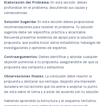
Elaboración del Problema:
En esta sección, debes
profundizar en el problema, discutiendo sus causas y
consecuencias.
Solución Sugerida:
En esta sección debes proporcionar
recomendaciones para resolver el problema. Tu solución
sugerida debe ser específica, práctica y alcanzable.
Recuerda presentar evidencia de apoyo para la solución
propuesta, que podría incluir datos estadísticos, hallazgos de
investigaciones o opiniones de expertos.
Contraargumentos:
Debes identificar y abordar cualquier
objeción potencial a tu propuesta, asegurándote de que la
propuesta sea completa y exhaustiva.
Observaciones finales:
La conclusión debe resumir la
propuesta y destacar sus ventajas, dejando una impresión
duradera en los lectores que los anime a aceptar tu punto
de vista sobre el tema y a estar de acuerdo con tu solución.
Habiendo aprendido la estructura y el esquema tentativo,