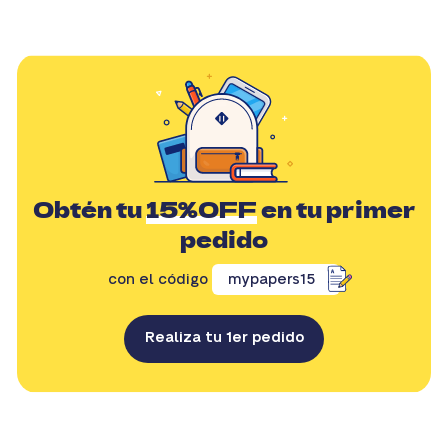
Obtén tu
15%OFF
en tu primer
pedido
con el código
mypapers15
Realiza tu 1er pedido