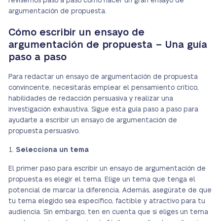
revisemos paso a paso cómo hacer un gran ensayo de
argumentación de propuesta.
Cómo escribir un ensayo de
argumentación de propuesta – Una guía
paso a paso
Para redactar un ensayo de argumentación de propuesta
convincente, necesitarás emplear el pensamiento crítico,
habilidades de redacción persuasiva y realizar una
investigación exhaustiva. Sigue esta guía paso a paso para
ayudarte a escribir un ensayo de argumentación de
propuesta persuasivo.
Selecciona un tema
El primer paso para escribir un ensayo de argumentación de
propuesta es elegir el tema. Elige un tema que tenga el
potencial de marcar la diferencia. Además, asegúrate de que
tu tema elegido sea específico, factible y atractivo para tu
audiencia. Sin embargo, ten en cuenta que si eliges un tema