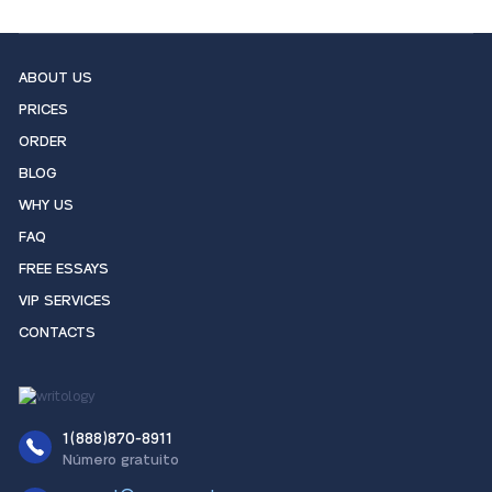
ABOUT US
PRICES
ORDER
BLOG
WHY US
FAQ
FREE ESSAYS
VIP SERVICES
CONTACTS
1(888)870-8911
Número gratuito