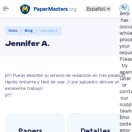
An
error
has
occu
/
/
Inicio
Blog
Jennifer A.
whil
proc
Jennifer A.
your
reque
Plea
try
again
p Puedo describir su servicio de redacción en tres palabras:
later
rápido, brillante y fácil de usar. ¡Y, por supuesto, obtuve un
or
excelente trabajo!
cont
p
our
supp
team
Error
code
Papers
Detalles
error: