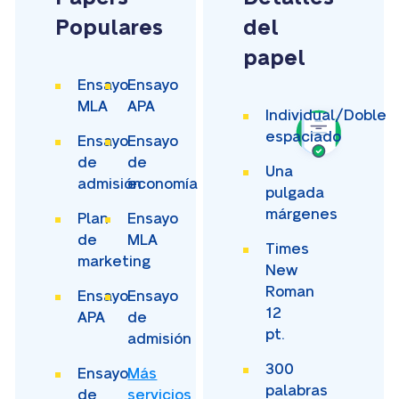
Populares
del
papel
Ensayo
Ensayo
MLA
APA
Individual/Doble
espaciado
Ensayo
Ensayo
de
de
Una
admisión
economía
pulgada
márgenes
Plan
Ensayo
de
MLA
Times
marketing
New
Roman
Ensayo
Ensayo
12
APA
de
pt.
admisión
300
Ensayo
Más
palabras
de
servicios