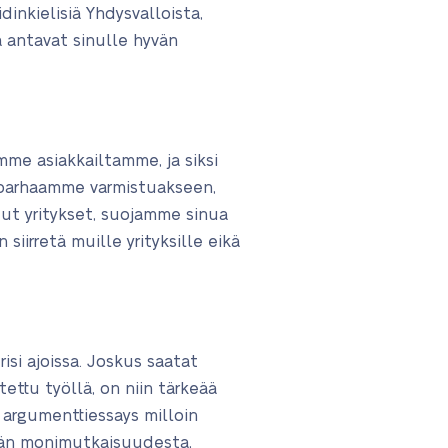
dinkielisiä Yhdysvalloista,
a antavat sinulle hyvän
mme asiakkailtamme, ja siksi
 parhaamme varmistuakseen,
ut yritykset, suojamme sinua
iirretä muille yrityksille eikä
isi ajoissa. Joskus saatat
tettu työllä, on niin tärkeää
n argumenttiessays milloin
ävän monimutkaisuudesta,