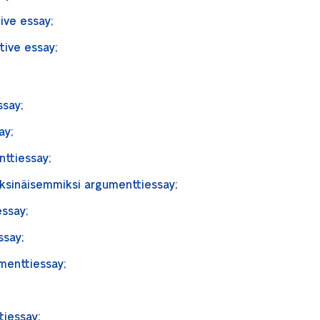
ive essay;
tive essay;
ssay;
ay;
nttiessay;
ksinäisemmiksi argumenttiessay;
essay;
ssay;
umenttiessay;
y;
tiessay;