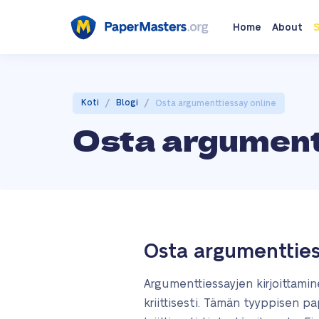
Home
About
S
/
/
Koti
Blogi
Osta argumenttiessay online
Osta argument
Osta argumenttie
Argumenttiessayjen kirjoittami
kriittisesti. Tämän tyyppisen pa