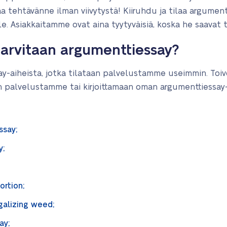
a tehtävänne ilman viivytystä! Kiiruhdu ja tilaa argumen
ulle. Asiakkaitamme ovat aina tyytyväisiä, koska he saavat 
arvitaan argumenttiessay?
y-aiheista, jotka tilataan palvelustamme useimmin. Toivo
yn palvelustamme tai kirjoittamaan oman argumenttiess
ssay;
y;
ortion;
galizing weed;
say;