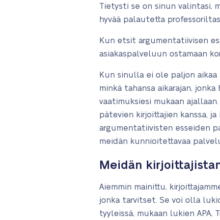
Tietysti se on sinun valintasi,
hyvää palautetta professorilta
Kun etsit argumentatiivisen e
asiakaspalveluun ostamaan kork
Kun sinulla ei ole paljon aikaa
minkä tahansa aikarajan, jonka 
vaatimuksiesi mukaan ajallaan
pätevien kirjoittajien kanssa, 
argumentatiivisten esseiden p
meidän kunnioitettavaa palvel
Meidän kirjoittajis
Aiemmin mainittu, kirjoittajamme
jonka tarvitset. Se voi olla luk
tyyleissä, mukaan lukien APA, 