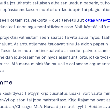
 mutta jos lähetät sellaisen alhaisen laadun paperin, tuho
si epäasianmukaisen muotoilun, kielioppi- tai plagiointio
sseen ostamista verkosta – olet tervetullut
ottaa yhteyt
ealaatuinen argumentatiivinen esse. Voit käyttää sitä ma
 projektisi valmistamiseen, saatat tarvita apua myös. Tää
haluat. Asiantuntijamme tarjoavat sinulle aidon paperin, 
. Toisin kuin muut online-palvelut, meidän palvelussa
ja heidän joukossamme on myös asiantuntijoita, jotka työs
arissa. Älä mene mihinkään muualle ostamaan argumentati
ua.
tamme
 keskittyvät tiettyyn kirjoitusalalle. Lisäksi voit valita m
ion/yliopiston tai jopa maisteritaso. Kirjoittajamme ovat 
Turabian/Chicago, MLA, Harvard ja muut tyylit. Heidän avu