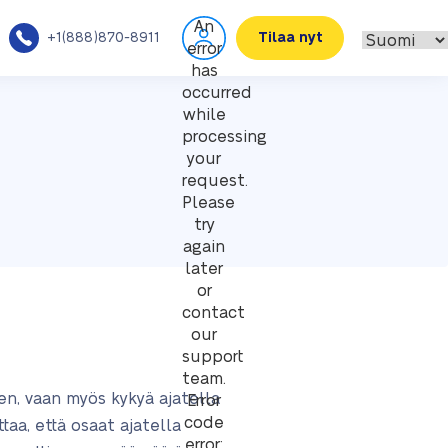
An
+1(888)870-8911
Tilaa nyt
error
has
occurred
while
processing
your
request.
Please
try
again
later
or
contact
our
support
team.
en, vaan myös kykyä ajatella
Error
code
ttaa, että osaat ajatella
error: