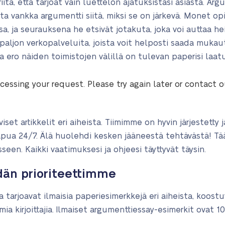
i riitä, että tarjoat vain luettelon ajatuksistasi asiasta. 
a vankka argumentti siitä, miksi se on järkevä. Monet opi
sa, ja seurauksena he etsivät jotakuta, joka voi auttaa he
 paljon verkopalveluita, joista voit helposti saada muka
a ero näiden toimistojen välillä on tulevan paperisi laatu
cessing your request. Please try again later or contact 
et artikkelit eri aiheista. Tiimimme on hyvin järjestetty j
pua 24/7. Älä huolehdi kesken jääneestä tehtävästä! Tää
seen. Kaikki vaatimuksesi ja ohjeesi täyttyvät täysin.
idän prioriteettimme
a tarjoavat ilmaisia paperiesimerkkejä eri aiheista, koost
ia kirjoittajia. Ilmaiset argumenttiessay-esimerkit ovat 10