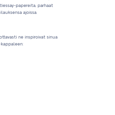
ttiessay-papereita, parhaat
tilauksensa ajoissa.
ttavasti ne inspiroivat sinua
ay-kappaleen: