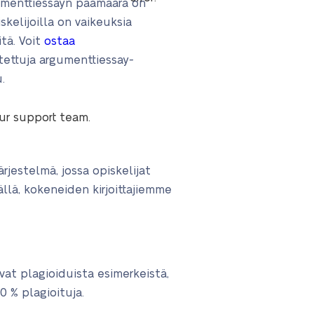
Argumenttiessayn päämäärä on
skelijoilla on vaikeuksia
itä. Voit
ostaa
utettuja argumenttiessay-
.
our support team.
ärjestelmä, jossa opiskelijat
llä, kokeneiden kirjoittajiemme
uvat plagioiduista esimerkeistä,
0 % plagioituja.