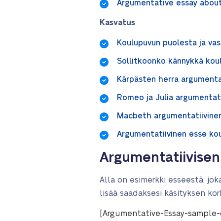
Argumentative essay abou
Kasvatus
Koulupuvun puolesta ja va
Sollitkoonko kännykkä kou
Kärpästen herra argumenta
Romeo ja Julia argumentat
Macbeth argumentatiivin
Argumentatiivinen esse ko
Argumentatiivisen
Alla on esimerkki esseestä, jo
lisää saadaksesi käsityksen ko
[Argumentative-Essay-sample-o