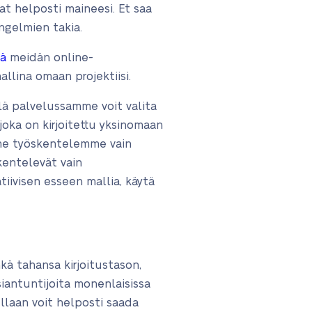
at helposti maineesi. Et saa
ngelmien takia.
tä
meidän online-
llina omaan projektiisi.
llä palvelussamme voit valita
joka on kirjoitettu yksinomaan
mme työskentelemme vain
kentelevät vain
ivisen esseen mallia, käytä
inkä tahansa kirjoitustason,
asiantuntijoita monenlaisissa
llaan voit helposti saada