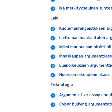
Ikä merkityksellinen suhte
Laki
Kuolemanrangaistuksen arg
Laittoman maahantulon arg
Miksi marihuanan pitäisi oll
Ihmiskaupan argumenttiess
Eläinoikeuksien argumentti
Nuorison oikeudenmukaisuu
Teknologia
Argumentative essay abou
Cyber bullying argumentat