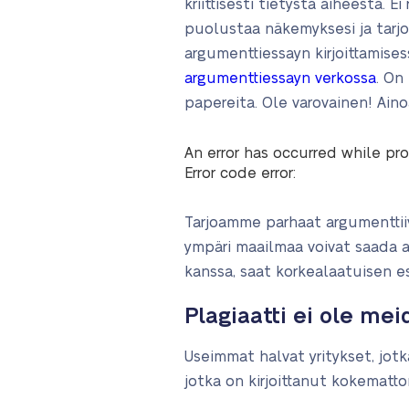
kriittisesti tietystä aiheesta. E
puolustaa näkemyksesi ja tarjot
argumenttiessayn kirjoittamises
argumenttiessayn verkossa
. On
papereita. Ole varovainen! Aino
An error has occurred while pro
Error code error:
Tarjoamme parhaat argumenttiivis
ympäri maailmaa voivat saada a
kanssa, saat korkealaatuisen es
Plagiaatti ei ole me
Useimmat halvat yritykset, jotk
jotka on kirjoittanut kokemattom