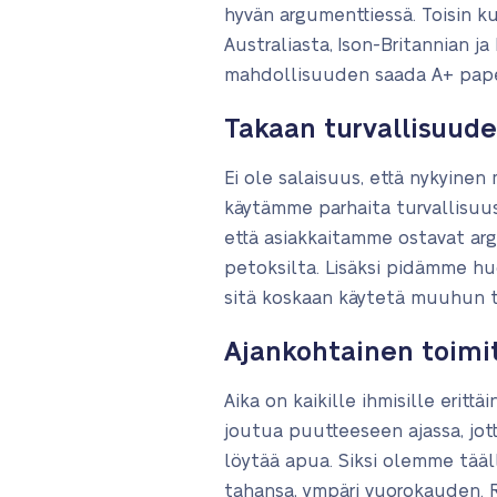
hyvän argumenttiessä. Toisin kui
Australiasta, Ison-Britannian j
mahdollisuuden saada A+ paperi
Takaan turvallisuude
Ei ole salaisuus, että nykyinen
käytämme parhaita turvallisu
että asiakkaitamme ostavat arg
petoksilta. Lisäksi pidämme huo
sitä koskaan käytetä muuhun t
Ajankohtainen toimi
Aika on kaikille ihmisille erit
joutua puutteeseen ajassa, jotta
löytää apua. Siksi olemme tääll
tahansa, ympäri vuorokauden. R