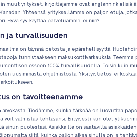
n muut yritykset, kirjoittajamme ovat englanninkielisiä äi
a Kanadan. Yhteensä, yrityksellämme on paljon etuja, jotk
. Hyvä syy käyttää palveluamme, ei niin?
n ja turvallisuuden
 maailma on täynnä petosta ja epärehellisyyttä. Huolehdi
ustapoja tunnistaakseen maksukorttivarkauksia. Teemme
umenttisen esseen 100% turvallisuudella. Toisin kuin mu
len uusimmasta ohjelmistosta. Yksityistietosi ei koskaan s
arkoitukseen.
tus on tavoitteenamme
täin arvokasta. Tiedämme, kuinka tärkeää on luovuttaa paper
 voit valmistaa tehtävänsi. Erityisesti kun olet ylikuormi
ä sinun puolestasi. Asiakkaille on saatavilla asiakkaide
iippumatta siitä, kuinka paljon aikaa sinulla on ja teht