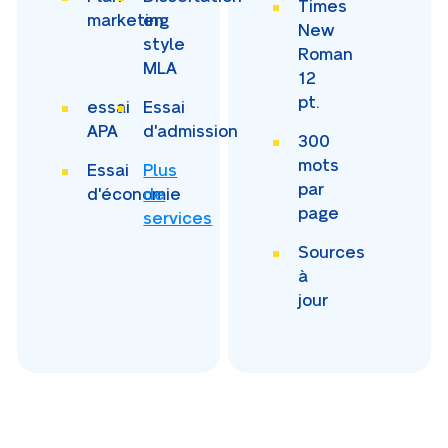
Times
marketing
en
New
style
Roman
MLA
12
pt.
essai
Essai
APA
d'admission
300
mots
Essai
Plus
par
d'économie
de
page
services
Sources
à
jour