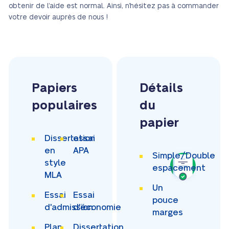
obtenir de l’aide est normal. Ainsi, n’hésitez pas à commander
votre devoir auprès de nous !
Papiers
Détails
populaires
du
papier
Dissertation
essai
en
APA
Simple/Double
style
espacement
MLA
Un
Essai
Essai
pouce
d'admission
d'économie
marges
Plan
Dissertation