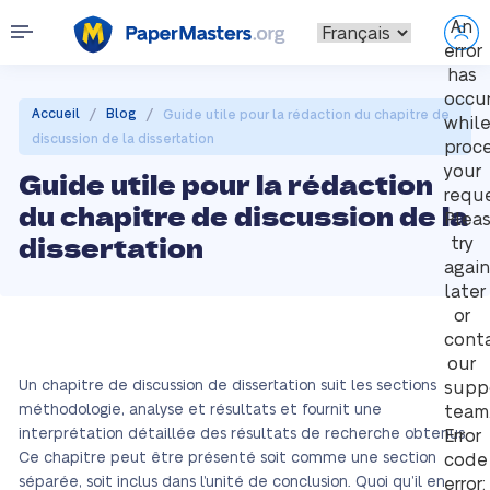
An
error
has
occu
/
/
Accueil
Blog
Guide utile pour la rédaction du chapitre de
whil
discussion de la dissertation
proc
your
Guide utile pour la rédaction
reque
du chapitre de discussion de la
Plea
dissertation
try
again
later
or
cont
our
Un chapitre de discussion de dissertation suit les sections
supp
méthodologie, analyse et résultats et fournit une
team
interprétation détaillée des résultats de recherche obtenus.
Error
Ce chapitre peut être présenté soit comme une section
code
séparée, soit inclus dans l’unité de conclusion. Quoi qu’il en
error: