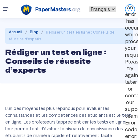
An
error
has
occu
/
/
Accueil
Blog
Rédiger un test en ligne : Conseils de
whil
réussite d’experts
proc
your
Rédiger un test en ligne :
reque
Conseils de réussite
Plea
d’experts
try
again
later
or
cont
our
L’un des moyens les plus répandus pour évaluer les
supp
connaissances et les compétences des étudiants est le test
team
en ligne. Les professeurs l’apprécient car les tests en ligne
Error
leur permettent d’évaluer le niveau de connaissance des
code
étudiants de manière rapide et relativement facile.
error: