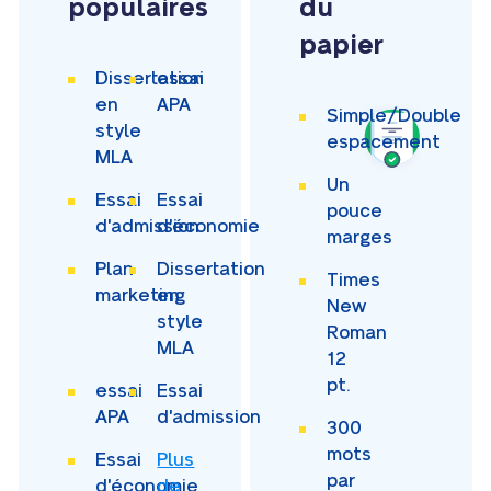
populaires
du
papier
Dissertation
essai
en
APA
Simple/Double
style
espacement
MLA
Un
Essai
Essai
pouce
d'admission
d'économie
marges
Plan
Dissertation
Times
marketing
en
New
style
Roman
MLA
12
pt.
essai
Essai
APA
d'admission
300
mots
Essai
Plus
par
d'économie
de