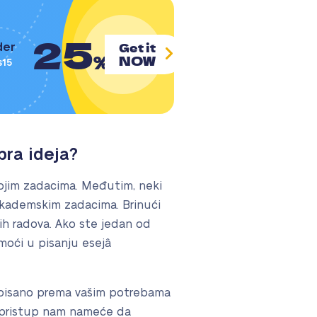
25
Get it
der
%
NOW
s15
bra ideja?
svojim zadacima. Međutim, neki
 akademskim zadacima. Brinući
ih radova. Ako ste jedan od
omoći u pisanju esejâ
napisano prema vašim potrebama
av pristup nam nameće da