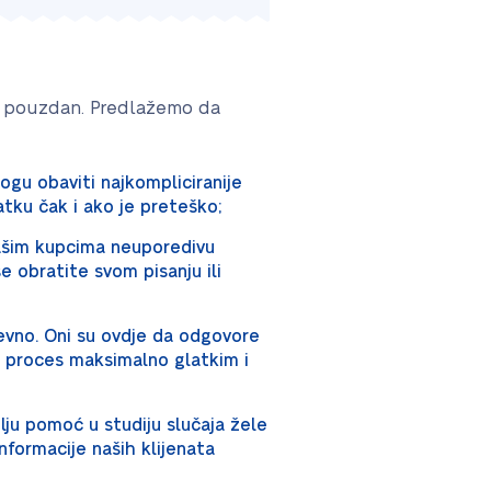
nje pouzdan. Predlažemo da
 mogu obaviti najkompliciranije
tku čak i ako je preteško;
našim kupcima neuporedivu
 obratite svom pisanju ili
evno. Oni su ovdje da odgovore
j proces maksimalno glatkim i
olju pomoć u studiju slučaja žele
formacije naših klijenata