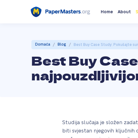
Home
About
S
/
/
Domaća
Blog
Best Buy Case Study: Pokušajte sura
Best Buy Case 
najpouzdljivij
Studija slučaja je složen zada
biti svjestan njegovih ključnih 