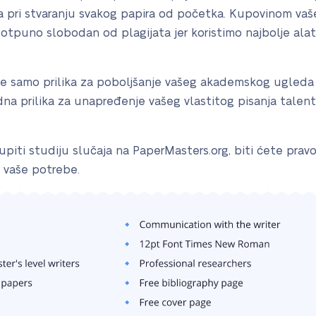
ta pri stvaranju svakog papira od početka. Kupovinom vaš
potpuno slobodan od plagijata jer koristimo najbolje alat
ije samo prilika za poboljšanje vašeg akademskog ugled
redna prilika za unapređenje vašeg vlastitog pisanja tale
upiti studiju slučaja na PaperMasters.org, biti ćete pravo
 vaše potrebe.