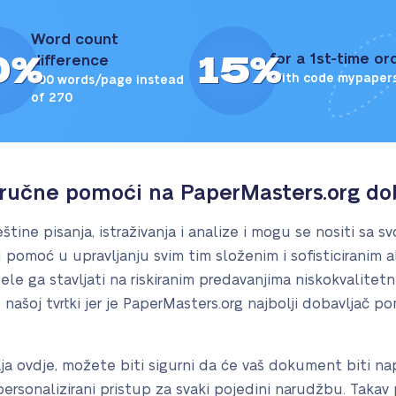
Word count
0%
15%
for a 1st-time or
difference
With code mypaper
300 words/page instead
of 270
tručne pomoći na PaperMasters.org do
štine pisanja, istraživanja i analize i mogu se nositi sa 
 pomoć u upravljanju svim tim složenim i sofisticiranim
e ga stavljati na riskiranim predavanjima niskokvalitetn
 o našoj tvrtki jer je PaperMasters.org najbolji dobavljač p
ja ovdje, možete biti sigurni da će vaš dokument biti 
 personalizirani pristup za svaki pojedini narudžbu. Tak