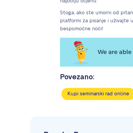
najbolju ocjenu.
Stoga, ako ste umorni od pitanja
platformi za pisanje i uživajte
bespomoćne noći!
Povezano:
Kupi seminarski rad online