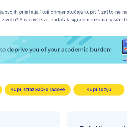
 svojih prijatelja “koji primjer slučaja kupiti”, zašto ne
 u životu? Povjerivši svoj zadatak sigurnim rukama naših s
Kupi istraživačke radove
Kupi teziju