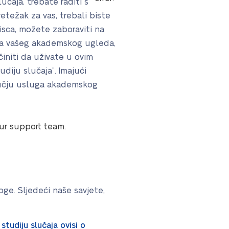
učaja, trebate raditi s
etežak za vas, trebali biste
sca, možete zaboraviti na
nja vašeg akademskog ugleda,
učiniti da uživate u ovim
diju slučaja”. Imajući
dručju usluga akademskog
our support team.
oge. Sljedeći naše savjete,
studiju slučaja ovisi o