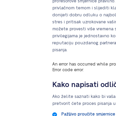
profesorove smjernice pravilno.
privlačnom temom i slijediti kl
donijeti dobru odluku o najbo
stres i pritisak uzrokovane v
možete provesti više vremena s p
privilegijama je jednostavno ko
reputaciju pouzdanog partnera 
pisanja.
An error has occurred while pro
Error code error:
Kako napisati odli
Ako želite saznati kako bi vaša
pretvorit ćete proces pisanja u
Pažljivo proučite smjernice 