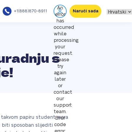
An
+1(888)870-8911
Naruči sada
error
has
occurred
while
processing
your
uradnju s
request.
Please
e!
try
again
later
or
contact
our
support
team.
na takvom papiru student mora
Error
code
 biti sposoban slijediti
error: