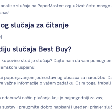
analize slučaja na PaperMasters.org uživat ćete mnoge d
danas!
og slučaja za čitanje
e]
diju slučaja Best Buy?
om kupovine studije slučaja? Dajte nam da vam pomognemo
kademskom uspjehu:
ici popunjavanjem jednostavnog obrazca za narudžbu. Da
ve važne informacije o vašem zadatku. Osim toga, trebali b
a odabravši način plaćanja koji je najpogodniji za vas;
 u sustav i preuzmite dobro napisani i uređeni primjer sluč