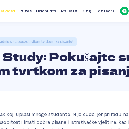
ervices
Prices
Discounts
Affiliate
Blog
Contacts
dnju s najpouzdljivijom tvrtkom za pisanje!
Study: Pokušajte s
om tvrtkom za pisanj
tak koji uplaši mnoge studente. Nije čudo, jer pri radu 
osobitosti, imati dobre pisane i istraživačke vještine, kao i