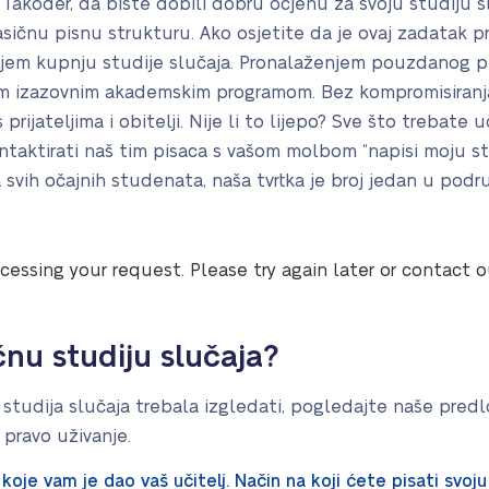
 Također, da biste dobili dobru ocjenu za svoju studiju sl
asičnu pisnu strukturu. Ako osjetite da je ovaj zadatak pr
ljem kupnju studije slučaja. Pronalaženjem pouzdanog pi
ašim izazovnim akademskim programom. Bez kompromisira
rijateljima i obitelji. Nije li to lijepo? Sve što trebate 
ntaktirati naš tim pisaca s vašom molbom “napisi moju stu
svih očajnih studenata, naša tvrtka je broj jedan u po
cessing your request. Please try again later or contact 
čnu studiju slučaja?
 studija slučaja trebala izgledati, pogledajte naše predl
 pravo uživanje.
koje vam je dao vaš učitelj. Način na koji ćete pisati svoju 