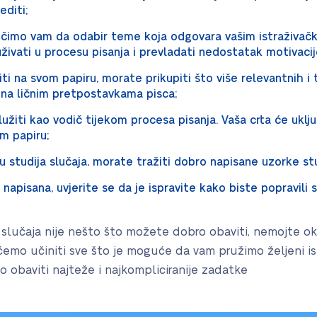
editi;
čimo vam da odabir teme koja odgovara vašim istraživačk
ivati u procesu pisanja i prevladati nedostatak motivacij
ti na svom papiru, morate prikupiti što više relevantnih i 
na ličnim pretpostavkama pisca;
užiti kao vodič tijekom procesa pisanja. Vaša crta će uključ
om papiru;
u studija slučaja, morate tražiti dobro napisane uzorke stu
a napisana, uvjerite se da je ispravite kako biste popravili
 slučaja nije nešto što možete dobro obaviti, nemojte okli
 ćemo učiniti sve što je moguće da vam pružimo željeni is
obaviti najteže i najkompliciranije zadatke