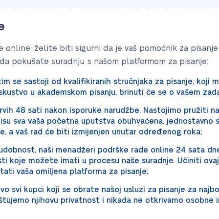
e
e online, želite biti sigurni da je vaš pomoćnik za pisa
ada pokušate suradnju s našom platformom za pisanje:
 tim se sastoji od kvalifikiranih stručnjaka za pisanje, koji
skustvo u akademskom pisanju, brinuti će se o vašem zada
prvih 48 sati nakon isporuke narudžbe. Nastojimo pružiti 
 nisu sva vaša početna uputstva obuhvaćena, jednostavno se
 a vaš rad će biti izmijenjen unutar određenog roka;
udobnost, naši menadžeri podrške rade online 24 sata dn
sti koje možete imati u procesu naše suradnje. Učiniti ova
ati vaša omiljena platforma za pisanje;
vo svi kupci koji se obrate našoj usluzi za pisanje za najb
štujemo njihovu privatnost i nikada ne otkrivamo osobne in