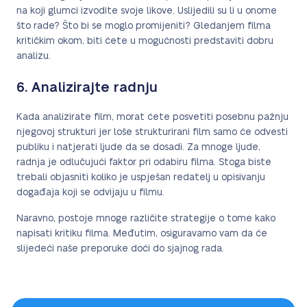
na koji glumci izvodite svoje likove. Uslijedili su li u onome
što rade? Što bi se moglo promijeniti? Gledanjem filma
kritičkim okom, biti ćete u mogućnosti predstaviti dobru
analizu.
6. Analizirajte radnju
Kada analizirate film, morat ćete posvetiti posebnu pažnju
njegovoj strukturi jer loše strukturirani film samo će odvesti
publiku i natjerati ljude da se dosadi. Za mnoge ljude,
radnja je odlučujući faktor pri odabiru filma. Stoga biste
trebali objasniti koliko je uspješan redatelj u opisivanju
događaja koji se odvijaju u filmu.
Naravno, postoje mnoge različite strategije o tome kako
napisati kritiku filma. Međutim, osiguravamo vam da će
slijedeći naše preporuke doći do sjajnog rada.