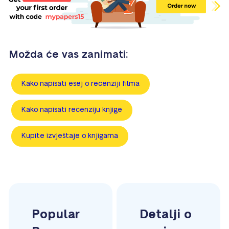
Možda će vas zanimati:
Kako napisati esej o recenziji filma
Kako napisati recenziju knjige
Kupite izvještaje o knjigama
Popular
Detalji o