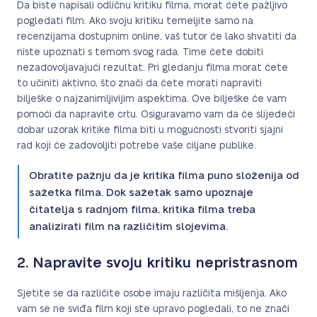
Da biste napisali odličnu kritiku filma, morat ćete pažljivo
pogledati film. Ako svoju kritiku temeljite samo na
recenzijama dostupnim online, vaš tutor će lako shvatiti da
niste upoznati s temom svog rada. Time ćete dobiti
nezadovoljavajući rezultat. Pri gledanju filma morat ćete
to učiniti aktivno, što znači da ćete morati napraviti
bilješke o najzanimljivijim aspektima. Ove bilješke će vam
pomoći da napravite crtu. Osiguravamo vam da će slijedeći
dobar uzorak kritike filma biti u mogućnosti stvoriti sjajni
rad koji će zadovoljiti potrebe vaše ciljane publike.
Obratite pažnju da je kritika filma puno složenija od
sažetka filma. Dok sažetak samo upoznaje
čitatelja s radnjom filma, kritika filma treba
analizirati film na različitim slojevima.
2. Napravite svoju kritiku nepristrasnom
Sjetite se da različite osobe imaju različita mišljenja. Ako
vam se ne sviđa film koji ste upravo pogledali, to ne znači