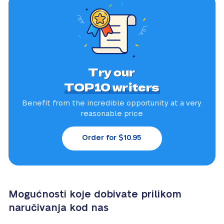
Try our
TOP10 writers
Benefit from the incredible
opportunity at a very
reasonable price
Order for $10.95
Mogućnosti koje dobivate prilikom
naručivanja kod nas