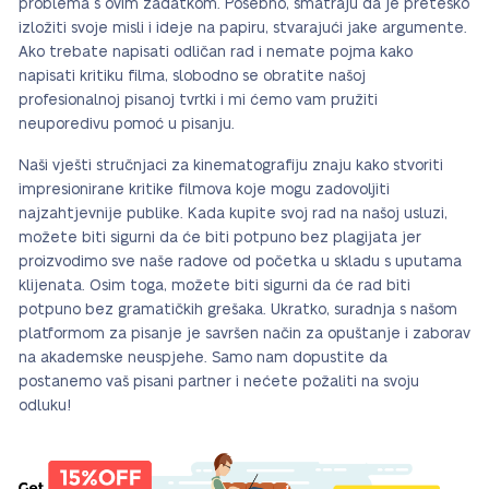
problema s ovim zadatkom. Posebno, smatraju da je preteško
izložiti svoje misli i ideje na papiru, stvarajući jake argumente.
Ako trebate napisati odličan rad i nemate pojma kako
napisati kritiku filma, slobodno se obratite našoj
profesionalnoj pisanoj tvrtki i mi ćemo vam pružiti
neuporedivu pomoć u pisanju.
Naši vješti stručnjaci za kinematografiju znaju kako stvoriti
impresionirane kritike filmova koje mogu zadovoljiti
najzahtjevnije publike. Kada kupite svoj rad na našoj usluzi,
možete biti sigurni da će biti potpuno bez plagijata jer
proizvodimo sve naše radove od početka u skladu s uputama
klijenata. Osim toga, možete biti sigurni da će rad biti
potpuno bez gramatičkih grešaka. Ukratko, suradnja s našom
platformom za pisanje je savršen način za opuštanje i zaborav
na akademske neuspjehe. Samo nam dopustite da
postanemo vaš pisani partner i nećete požaliti na svoju
odluku!