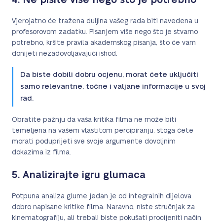
4. Ne pišite više nego što je potrebno
Vjerojatno će tražena duljina vašeg rada biti navedena u
profesorovom zadatku. Pisanjem više nego što je stvarno
potrebno, kršite pravila akademskog pisanja, što će vam
donijeti nezadovoljavajući ishod.
Da biste dobili dobru ocjenu, morat ćete uključiti
samo relevantne, točne i valjane informacije u svoj
rad.
Obratite pažnju da vaša kritika filma ne može biti
temeljena na vašem vlastitom percipiranju, stoga ćete
morati poduprijeti sve svoje argumente dovoljnim
dokazima iz filma.
5. Analizirajte igru glumaca
Potpuna analiza glume jedan je od integralnih dijelova
dobro napisane kritike filma. Naravno, niste stručnjak za
kinematografiju, ali trebali biste pokušati procijeniti način