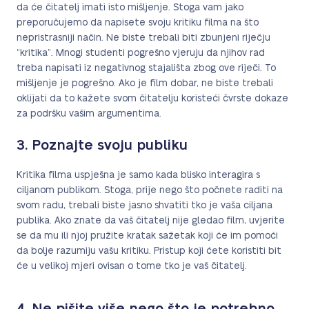
da će čitatelj imati isto mišljenje. Stoga vam jako
preporučujemo da napisete svoju kritiku filma na što
nepristrasniji način. Ne biste trebali biti zbunjeni riječju
“kritika”. Mnogi studenti pogrešno vjeruju da njihov rad
treba napisati iz negativnog stajališta zbog ove riječi. To
mišljenje je pogrešno. Ako je film dobar, ne biste trebali
oklijati da to kažete svom čitatelju koristeći čvrste dokaze
za podršku vašim argumentima.
3. Poznajte svoju publiku
Kritika filma uspješna je samo kada blisko interagira s
ciljanom publikom. Stoga, prije nego što počnete raditi na
svom radu, trebali biste jasno shvatiti tko je vaša ciljana
publika. Ako znate da vaš čitatelj nije gledao film, uvjerite
se da mu ili njoj pružite kratak sažetak koji će im pomoći
da bolje razumiju vašu kritiku. Pristup koji ćete koristiti bit
će u velikoj mjeri ovisan o tome tko je vaš čitatelj.