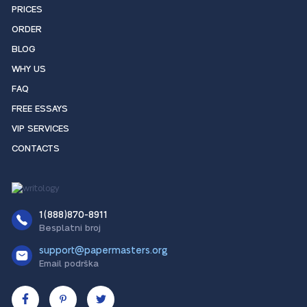
PRICES
ORDER
BLOG
WHY US
FAQ
FREE ESSAYS
VIP SERVICES
CONTACTS
1(888)870-8911
Besplatni broj
support@papermasters.org
Email podrška