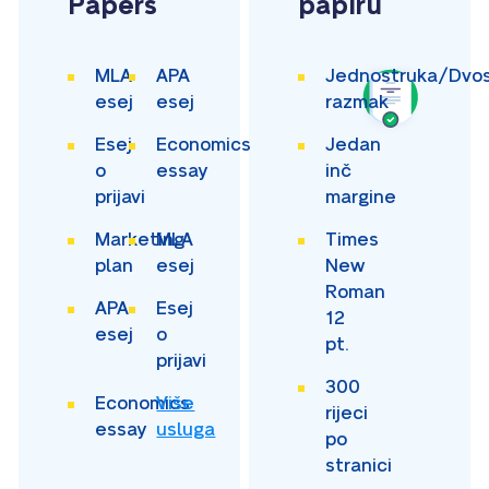
Papers
papiru
MLA
APA
Jednostruka/Dvos
esej
esej
razmak
Esej
Economics
Jedan
o
essay
inč
prijavi
margine
Marketing
MLA
Times
plan
esej
New
Roman
APA
Esej
12
esej
o
pt.
prijavi
300
Economics
Više
rijeci
essay
usluga
po
stranici