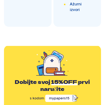
Ažurni
izvori
Dobijte svoj
15%OFF
prvi
naručite
s kodom
mypapers15