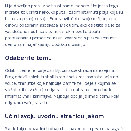
Nije dovoljno proći kroz tekst samo jednom. Umjesto toga,
morate to učiniti nekoliko puta i zatim istaknuti polja koja su
bitna za pisanje eseja. Predstavit ćete svoje mišljenje na
osnovu odabranih aspekata. Međutim, ako osjetite da je za
vas složeno nositi se s ovim, uvijek možete dobiti
profesionalnu pomoć od naših izvanrednih pisaca. Ponudit
ćemo vam najefikasniju podršku u pisanju.
Odaberite temu
Odabir teme je još jedan ključni aspekt rada na esejima.
Pregledavši tekst, trebali biste analizirati aspekte koje ne
volite, trenutke koje najbolje pamтите, ideje s kojima se
slažete, itd. Važno je osigurati da odabrana tema bude
informativna i zanimljiva. Najbolja opcija je imati temu koja
odgovara vašoj strasti.
Učini svoju uvodnu stranicu jakom
Svi detalji o pozadini trebaju biti navedeni u prvom paragrafu