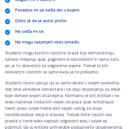
Posebno mi se sviđa dio u kojem;
Očito je da je autor protiv;
Ne sviđa mi se;
Ne mogu razumjeti vezu između.
Studenti mogu koristiti različite izraze koji demonstriraju
njihova mišljenja. Ipak, pogrešno bi bilo koristiti ih samo zato
jer je to obavezno za odgovorne papire. Trebali bi biti
relevantni i koristiti se samo kada je to prikladno.
Studenti često vjeruju da su samo iskreni u svojim sudovima
dok čine uvredljive komentare i ne daju objašnjenja za ideje
koje donose svojim čitateljima. Normalno je biti kritičan i ne
svaki materijal treba biti voljen od pisca. Ipak, kritizirajući
tekst, pisac uvijek treba dati valjan razlog za svoje
neodobravanje ideja ili stavova. Trebali biste naučiti sva
pravila o tome kako napisati odgovorni esej i uvijek se
pobrinuti da su kritičke primjedbe poduprijete objašnjenjima,