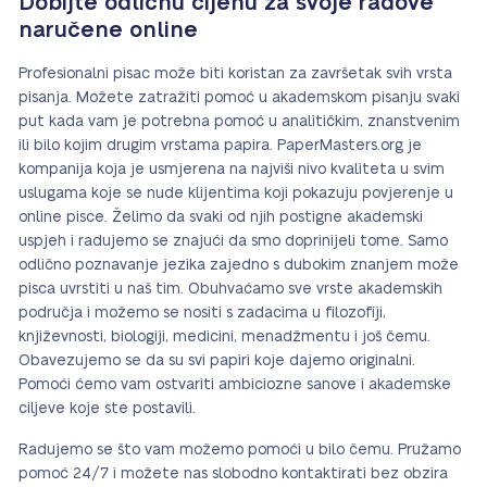
Dobijte odličnu cijenu za svoje radove
naručene online
Profesionalni pisac može biti koristan za završetak svih vrsta
pisanja. Možete zatražiti pomoć u akademskom pisanju svaki
put kada vam je potrebna pomoć u analitičkim, znanstvenim
ili bilo kojim drugim vrstama papira. PaperMasters.org je
kompanija koja je usmjerena na najviši nivo kvaliteta u svim
uslugama koje se nude klijentima koji pokazuju povjerenje u
online pisce. Želimo da svaki od njih postigne akademski
uspjeh i radujemo se znajući da smo doprinijeli tome. Samo
odlično poznavanje jezika zajedno s dubokim znanjem može
pisca uvrstiti u naš tim. Obuhvaćamo sve vrste akademskih
područja i možemo se nositi s zadacima u filozofiji,
književnosti, biologiji, medicini, menadžmentu i još čemu.
Obavezujemo se da su svi papiri koje dajemo originalni.
Pomoći ćemo vam ostvariti ambiciozne sanove i akademske
ciljeve koje ste postavili.
Radujemo se što vam možemo pomoći u bilo čemu. Pružamo
pomoć 24/7 i možete nas slobodno kontaktirati bez obzira