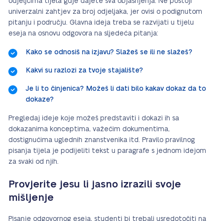
odjeljcima tijela gdje dajete sva objašnjenja. Ne postoji
univerzalni zahtjev za broj odjeljaka, jer ovisi o podignutom
pitanju i području. Glavna ideja treba se razvijati u tijelu
eseja na osnovu odgovora na sljedeća pitanja:
Kako se odnosiš na izjavu? Slažeš se ili ne slažeš?
Kakvi su razlozi za tvoje stajalište?
Je li to činjenica? Možeš li dati bilo kakav dokaz da to
dokaze?
Pregledaj ideje koje možeš predstaviti i dokazi ih sa
dokazanima konceptima, važećim dokumentima,
dostignućima uglednih znanstvenika itd. Pravilo pravilnog
pisanja tijela je podijeliti tekst u paragrafe s jednom idejom
za svaki od njih.
Provjerite jesu li jasno izrazili svoje
mišljenje
Pisanje odgovornog eseja, studenti bi trebali usredotočiti na