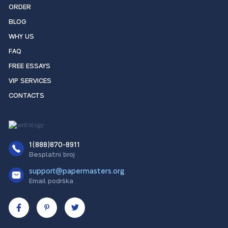
ORDER
BLOG
WHY US
FAQ
FREE ESSAYS
VIP SERVICES
CONTACTS
1(888)870-8911
Besplatni broj
support@papermasters.org
Email podrška