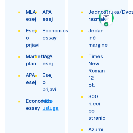
MLA
APA
Jednostruka/Dvos
esej
esej
razmak
Esej
Economics
Jedan
o
essay
inč
prijavi
margine
Marketing
MLA
Times
plan
esej
New
Roman
APA
Esej
12
esej
o
pt.
prijavi
300
Economics
Više
rijeci
essay
usluga
po
stranici
Ažurni