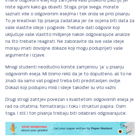
imate odgovorni esej koji zahtjeva vašu posebnu pažnju jer
niste sigurni kako ga obaviti. Stoga, prije svega, morate
saznati više o odgovornim esejima i tek onda se prići pisanju.
To je kreativan tip pisanja zadataka jer će ocjena biti data za
vaše vlastite ideje i poglede. Trebate dati odgovor koji
uključuje vaše vlastito mišljenje nakon odgovarajuće analize
na što trebate reagirati. Ne zaboravite da sve vaše ideje
moraju imati dovoljne dokaze koji mogu poduprijeti vaše
argumente i izjave.
Mnogi studenti neodlučno koriste zamjenicu ‘ja’ u pisanju
odgovornih eseja. Mi bismo rekli da je to dopušteno, ali to ne
znači da samo vaš pogled treba biti predstavljen ovdje.
Dokazi koji podupiru misli i ideje također su vrlo važni.
Drugi strogi zahtjev povezan s kvalitetom odgovornih eseja je
rad na citatima, formatiranju i toku i strukturi papira. Osim
toga, i stil i ton pisanja trebaju biti odabrani odgovarajuće.