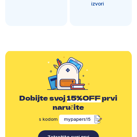
izvori
Dobijte svoj
15%OFF
prvi
naručite
s kodom
mypapers15