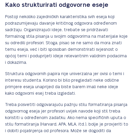
Kako strukturirati odgovorne eseje
Postoji nekoliko zajedničkih karakteristika svih eseja koji
podrazumijevaju davanje kritičnog odgovora određenom
sadržaju. Organizirajući ideje, trebate se pridržavati
formalnog stila pisanja u svojim odgovorima na materijale koje
su odredili profesori. Stoga, pisac se ne samo da mora znati
temu eseja, već i biti sposoban demonstrirati svjesnost o
općoj temi i poduprijeti ideje relevantnim validnim podacima
i dokazima.
Struktura odgovornih papira nije univerzalna jer ovisi o temi i
interesu studenta. Korisno bi bilo pregledati neke odlične
primjere eseja unaprijed da biste barem imali neke ideje
kako odgovorni esej treba izgledati.
Treba posvetiti odgovarajuću pažnju stilu formatiranja pisanja
odgovornog eseja jer profesori uvijek navode koji stil treba
koristiti u određenom zadatku. Ako nema specifičnih uputa o
stilu formatiranja (Harvard, APA, MLA, itd.), bolje je provjeriti to
i dobiti pojašnjenja od profesora. Može se dogoditi da