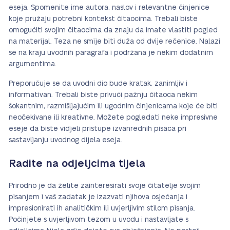
eseja. Spomenite ime autora, naslov i relevantne činjenice
koje pružaju potrebni kontekst čitaocima. Trebali biste
omogućiti svojim čitaocima da znaju da imate vlastiti pogled
na materijal. Teza ne smije biti duža od dvije rečenice. Nalazi
se na kraju uvodnih paragrafa i podržana je nekim dodatnim
argumentima.
Preporučuje se da uvodni dio bude kratak, zanimljiv i
informativan. Trebali biste privući pažnju čitaoca nekim
šokantnim, razmišljajućim ili ugodnim činjenicama koje će biti
neočekivane ili kreativne. Možete pogledati neke impresivne
eseje da biste vidjeli pristupe izvanrednih pisaca pri
sastavljanju uvodnog dijela eseja.
Radite na odjeljcima tijela
Prirodno je da želite zainteresirati svoje čitatelje svojim
pisanjem i vaš zadatak je izazvati njihova osjećanja i
impresionirati ih analitičkim ili uvjerljivim stilom pisanja.
Počinjete s uvjerljivom tezom u uvodu i nastavljate s