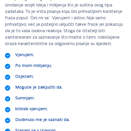
iznošenje svojih ideja i mišljenja što je suština ovog tipa
zadataka. To je vrsta pisanja koja čini prihvatljivim korištenje
fraza poput ‘Čini mi se,’ ‘Vjerujem’ i slično. Nije samo
prihvatljivo, već je poželjno uključiti takve fraze jer pokazuju
da je to vaša osobna reakcija. Stoga će čitatelji biti
zainteresirani za saznavanje što mislite o temi. Uobičajene
izraze karakteristične za odgovorno pisanje su sljedeći:
Vjerujem;
Po mom mišljenju;
Osjećam;
Moguće je zaključiti da;
Sumnjam;
Istinski vjerujem;
Dodirnulo me je saznati da;
Slagam se s izjavom;