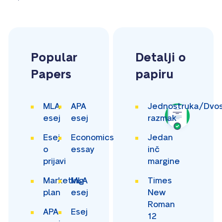
Popular
Detalji o
Papers
papiru
MLA
APA
Jednostruka/Dvos
esej
esej
razmak
Esej
Economics
Jedan
o
essay
inč
prijavi
margine
Marketing
MLA
Times
plan
esej
New
Roman
APA
Esej
12