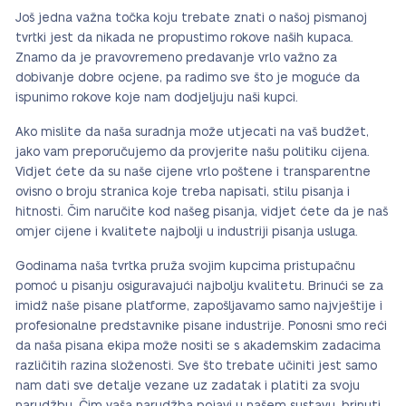
Još jedna važna točka koju trebate znati o našoj pismanoj
tvrtki jest da nikada ne propustimo rokove naših kupaca.
Znamo da je pravovremeno predavanje vrlo važno za
dobivanje dobre ocjene, pa radimo sve što je moguće da
ispunimo rokove koje nam dodjeljuju naši kupci.
Ako mislite da naša suradnja može utjecati na vaš budžet,
jako vam preporučujemo da provjerite našu politiku cijena.
Vidjet ćete da su naše cijene vrlo poštene i transparentne
ovisno o broju stranica koje treba napisati, stilu pisanja i
hitnosti. Čim naručite kod našeg pisanja, vidjet ćete da je naš
omjer cijene i kvalitete najbolji u industriji pisanja usluga.
Godinama naša tvrtka pruža svojim kupcima pristupačnu
pomoć u pisanju osiguravajući najbolju kvalitetu. Brinući se za
imidž naše pisane platforme, zapošljavamo samo najvještije i
profesionalne predstavnike pisane industrije. Ponosni smo reći
da naša pisana ekipa može nositi se s akademskim zadacima
različitih razina složenosti. Sve što trebate učiniti jest samo
nam dati sve detalje vezane uz zadatak i platiti za svoju