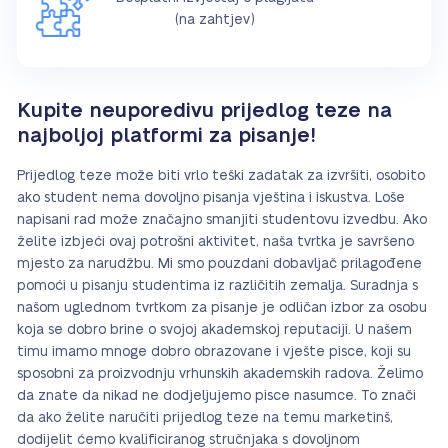
(na zahtjev)
Kupite neuporedivu prijedlog teze na
najboljoj platformi za pisanje!
Prijedlog teze može biti vrlo teški zadatak za izvršiti, osobito
ako student nema dovoljno pisanja vještina i iskustva. Loše
napisani rad može značajno smanjiti studentovu izvedbu. Ako
želite izbjeći ovaj potrošni aktivitet, naša tvrtka je savršeno
mjesto za narudžbu. Mi smo pouzdani dobavljač prilagođene
pomoći u pisanju studentima iz različitih zemalja. Suradnja s
našom uglednom tvrtkom za pisanje je odličan izbor za osobu
koja se dobro brine o svojoj akademskoj reputaciji. U našem
timu imamo mnoge dobro obrazovane i vješte pisce, koji su
sposobni za proizvodnju vrhunskih akademskih radova. Želimo
da znate da nikad ne dodjeljujemo pisce nasumce. To znači
da ako želite naručiti prijedlog teze na temu marketinš,
dodijelit ćemo kvalificiranog stručnjaka s dovoljnom