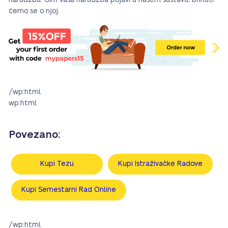
narudžbu. Čim vaša narudžba pojavi u našem sustavu, brinuti
ćemo se o njoj.
/wp:html
wp:html
Povezano:
Kupi Tezu
Kupi Istraživačke Radove
Kupi Semestarni Rad Online
/wp:html