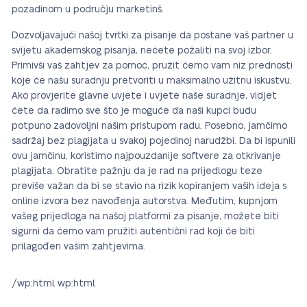
pozadinom u području marketinš.
Dozvoljavajući našoj tvrtki za pisanje da postane vaš partner u
svijetu akademskog pisanja, nećete požaliti na svoj izbor.
Primivši vaš zahtjev za pomoć, pružit ćemo vam niz prednosti
koje će našu suradnju pretvoriti u maksimalno užitnu iskustvu.
Ako provjerite glavne uvjete i uvjete naše suradnje, vidjet
ćete da radimo sve što je moguće da naši kupci budu
potpuno zadovoljni našim pristupom radu. Posebno, jamčimo
sadržaj bez plagijata u svakoj pojedinoj narudžbi. Da bi ispunili
ovu jamčinu, koristimo najpouzdanije softvere za otkrivanje
plagijata. Obratite pažnju da je rad na prijedlogu teze
previše važan da bi se stavio na rizik kopiranjem vaših ideja s
online izvora bez navođenja autorstva. Međutim, kupnjom
vašeg prijedloga na našoj platformi za pisanje, možete biti
sigurni da ćemo vam pružiti autentični rad koji će biti
prilagođen vašim zahtjevima.
/wp:html wp:html