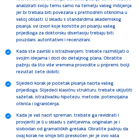
analizirati svoju temu samo na temelju vašeg mišljenja
jer bi trebala biti povezana s prethodnim otkrićima u
vašoj oblasti. U skladu s standardima akademskog
pisanja, svi izvori koje koristite pri pisanju vašeg
prijedloga za doktorsku disertaciju trebaju biti
pouzdani, autoritativni i recenzirani;
Kada ste završili s istraživanjem, trebate razmišljati o
svojim idejama i doći do detaljnog plana. Obratite
pažnju da što više vremena provodite u pripremi, bolji
rezultat ćete dobiti;
Sljedeći korak je početak pisanja nacrta vašeg
prijedloga. Slijedeći klasičnu strukturu, trebate uključiti
sažetak, istraživačku hipotezu, metode, potencijalna
otkrića i ograničenja;
Kada je vaš nacrt spreman, trebate ga revidirati i
provjeriti je li u skladu s zahtjevima, originalan je i
slobodan od gramatičkih grešaka. Obratite pažnju da
ovaj korak ne smije biti preskočen jer je ovo vaša