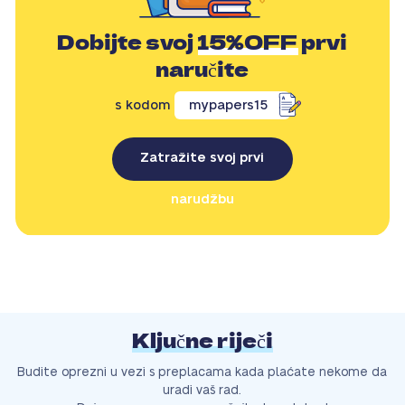
Dobijte svoj
15%OFF
prvi
naručite
s kodom
mypapers15
Zatražite svoj prvi
narudžbu
Ključne riječi
Budite oprezni u vezi s preplacama kada plaćate nekome da
uradi vaš rad.