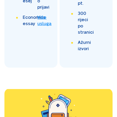
esej
o
pt.
prijavi
300
Economics
Više
rijeci
essay
usluga
po
stranici
Ažurni
izvori