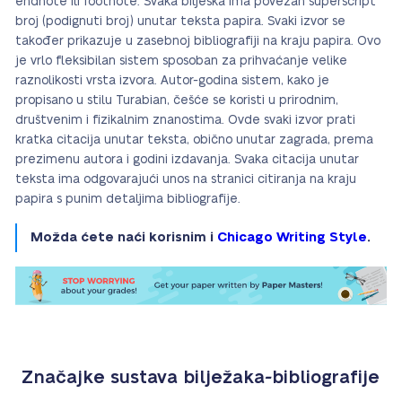
endnote ili footnote. Svaka bilješka ima povezan superscript
broj (podignuti broj) unutar teksta papira. Svaki izvor se
također prikazuje u zasebnoj bibliografiji na kraju papira. Ovo
je vrlo fleksibilan sistem sposoban za prihvaćanje velike
raznolikosti vrsta izvora. Autor-godina sistem, kako je
propisano u stilu Turabian, češće se koristi u prirodnim,
društvenim i fizikalnim znanostima. Ovde svaki izvor prati
kratka citacija unutar teksta, obično unutar zagrada, prema
prezimenu autora i godini izdavanja. Svaka citacija unutar
teksta ima odgovarajući unos na stranici citiranja na kraju
papira s punim detaljima bibliografije.
Možda ćete naći korisnim i
Chicago Writing Style
.
Značajke sustava bilježaka-bibliografije