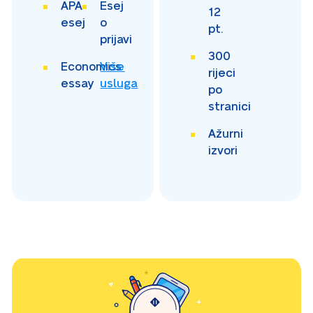
APA
Esej
12
esej
o
pt.
prijavi
300
Economics
Više
rijeci
essay
usluga
po
stranici
Ažurni
izvori