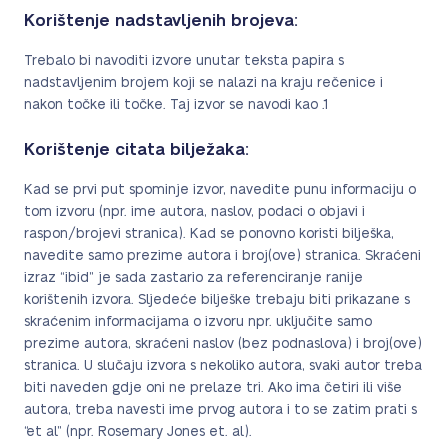
Korištenje nadstavljenih brojeva:
Trebalo bi navoditi izvore unutar teksta papira s
nadstavljenim brojem koji se nalazi na kraju rečenice i
nakon točke ili točke. Taj izvor se navodi kao .1
Korištenje citata bilježaka:
Kad se prvi put spominje izvor, navedite punu informaciju o
tom izvoru (npr. ime autora, naslov, podaci o objavi i
raspon/brojevi stranica). Kad se ponovno koristi bilješka,
navedite samo prezime autora i broj(ove) stranica. Skraćeni
izraz “ibid” je sada zastario za referenciranje ranije
korištenih izvora. Sljedeće bilješke trebaju biti prikazane s
skraćenim informacijama o izvoru npr. uključite samo
prezime autora, skraćeni naslov (bez podnaslova) i broj(ove)
stranica. U slučaju izvora s nekoliko autora, svaki autor treba
biti naveden gdje oni ne prelaze tri. Ako ima četiri ili više
autora, treba navesti ime prvog autora i to se zatim prati s
“et al” (npr. Rosemary Jones et. al).