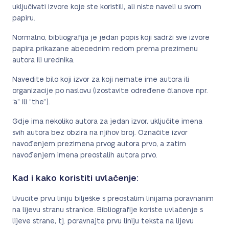
uključivati izvore koje ste koristili, ali niste naveli u svom
papiru.
Normalno, bibliografija je jedan popis koji sadrži sve izvore
papira prikazane abecednim redom prema prezimenu
autora ili urednika.
Navedite bilo koji izvor za koji nemate ime autora ili
organizacije po naslovu (izostavite određene članove npr.
“a” ili “the”).
Gdje ima nekoliko autora za jedan izvor, uključite imena
svih autora bez obzira na njihov broj. Označite izvor
navođenjem prezimena prvog autora prvo, a zatim
navođenjem imena preostalih autora prvo.
Kad i kako koristiti uvlačenje:
Uvucite prvu liniju bilješke s preostalim linijama poravnanim
na lijevu stranu stranice. Bibliografije koriste uvlačenje s
lijeve strane, tj. poravnajte prvu liniju teksta na lijevu