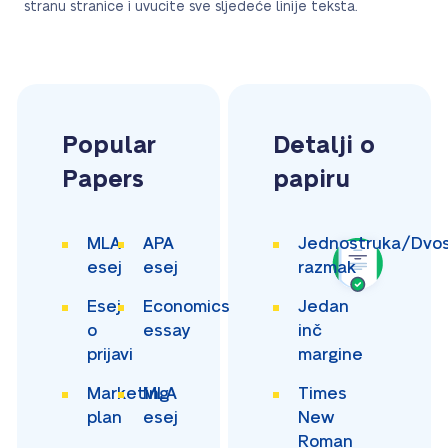
stranu stranice i uvucite sve sljedeće linije teksta.
Popular
Detalji o
Papers
papiru
MLA
APA
Jednostruka/Dvos
esej
esej
razmak
Esej
Economics
Jedan
o
essay
inč
prijavi
margine
Marketing
MLA
Times
plan
esej
New
Roman