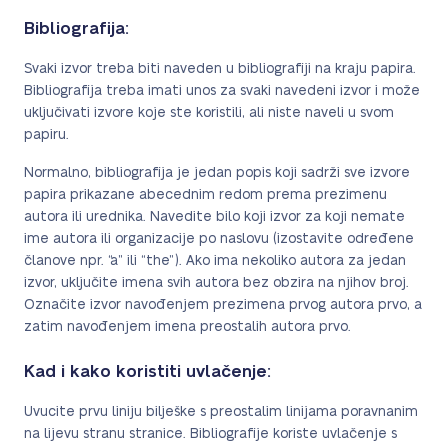
Bibliografija:
Svaki izvor treba biti naveden u bibliografiji na kraju papira.
Bibliografija treba imati unos za svaki navedeni izvor i može
uključivati izvore koje ste koristili, ali niste naveli u svom
papiru.
Normalno, bibliografija je jedan popis koji sadrži sve izvore
papira prikazane abecednim redom prema prezimenu
autora ili urednika. Navedite bilo koji izvor za koji nemate
ime autora ili organizacije po naslovu (izostavite određene
članove npr. “a” ili “the”). Ako ima nekoliko autora za jedan
izvor, uključite imena svih autora bez obzira na njihov broj.
Označite izvor navođenjem prezimena prvog autora prvo, a
zatim navođenjem imena preostalih autora prvo.
Kad i kako koristiti uvlačenje:
Uvucite prvu liniju bilješke s preostalim linijama poravnanim
na lijevu stranu stranice. Bibliografije koriste uvlačenje s