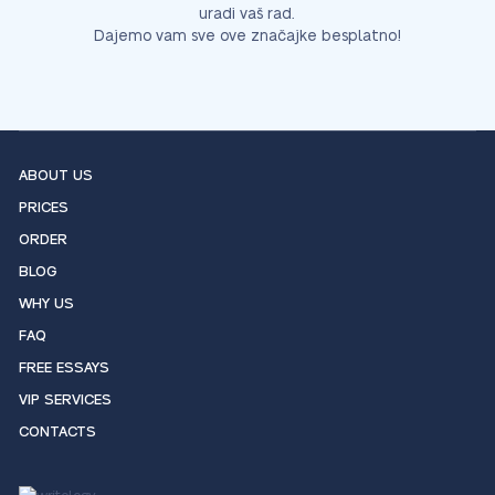
uradi vaš rad.
Dajemo vam sve ove značajke besplatno!
ABOUT US
PRICES
ORDER
BLOG
WHY US
FAQ
FREE ESSAYS
VIP SERVICES
CONTACTS