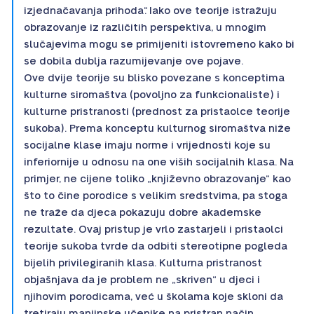
izjednačavanja prihoda“. Iako ove teorije istražuju
obrazovanje iz različitih perspektiva, u mnogim
slučajevima mogu se primijeniti istovremeno kako bi
se dobila dublja razumijevanje ove pojave.
Ove dvije teorije su blisko povezane s konceptima
kulturne siromaštva (povoljno za funkcionaliste) i
kulturne pristranosti (prednost za pristaolce teorije
sukoba). Prema konceptu kulturnog siromaštva niže
socijalne klase imaju norme i vrijednosti koje su
inferiornije u odnosu na one viših socijalnih klasa. Na
primjer, ne cijene toliko „književno obrazovanje“ kao
što to čine porodice s velikim sredstvima, pa stoga
ne traže da djeca pokazuju dobre akademske
rezultate. Ovaj pristup je vrlo zastarjeli i pristaolci
teorije sukoba tvrde da odbiti stereotipne pogleda
bijelih privilegiranih klasa. Kulturna pristranost
objašnjava da je problem ne „skriven“ u djeci i
njihovim porodicama, već u školama koje skloni da
tretiraju manjinske učenike na pristran način.