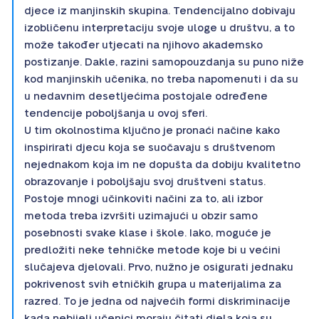
djece iz manjinskih skupina. Tendencijalno dobivaju
izobličenu interpretaciju svoje uloge u društvu, a to
može također utjecati na njihovo akademsko
postizanje. Dakle, razini samopouzdanja su puno niže
kod manjinskih učenika, no treba napomenuti i da su
u nedavnim desetljećima postojale određene
tendencije poboljšanja u ovoj sferi.
U tim okolnostima ključno je pronaći načine kako
inspirirati djecu koja se suočavaju s društvenom
nejednakom koja im ne dopušta da dobiju kvalitetno
obrazovanje i poboljšaju svoj društveni status.
Postoje mnogi učinkoviti načini za to, ali izbor
metoda treba izvršiti uzimajući u obzir samo
posebnosti svake klase i škole. Iako, moguće je
predložiti neke tehničke metode koje bi u većini
slučajeva djelovali. Prvo, nužno je osigurati jednaku
pokrivenost svih etničkih grupa u materijalima za
razred. To je jedna od najvećih formi diskriminacije
kada nebijeli učenici moraju čitati djela koja su