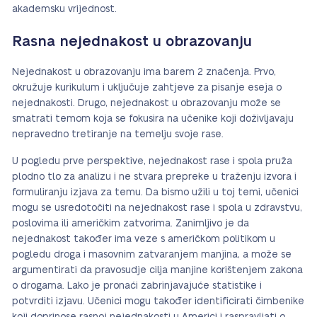
akademsku vrijednost.
Rasna nejednakost u obrazovanju
Nejednakost u obrazovanju ima barem 2 značenja. Prvo,
okružuje kurikulum i uključuje zahtjeve za pisanje eseja o
nejednakosti. Drugo, nejednakost u obrazovanju može se
smatrati temom koja se fokusira na učenike koji doživljavaju
nepravedno tretiranje na temelju svoje rase.
U pogledu prve perspektive, nejednakost rase i spola pruža
plodno tlo za analizu i ne stvara prepreke u traženju izvora i
formuliranju izjava za temu. Da bismo užili u toj temi, učenici
mogu se usredotočiti na nejednakost rase i spola u zdravstvu,
poslovima ili američkim zatvorima. Zanimljivo je da
nejednakost također ima veze s američkom politikom u
pogledu droga i masovnim zatvaranjem manjina, a može se
argumentirati da pravosudje cilja manjine korištenjem zakona
o drogama. Lako je pronaći zabrinjavajuće statistike i
potvrditi izjavu. Učenici mogu također identificirati čimbenike