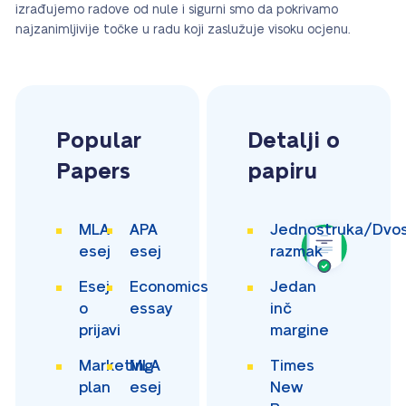
izrađujemo radove od nule i sigurni smo da pokrivamo
najzanimljivije točke u radu koji zaslužuje visoku ocjenu.
Popular
Detalji o
Papers
papiru
MLA
APA
Jednostruka/Dvos
esej
esej
razmak
Esej
Economics
Jedan
o
essay
inč
prijavi
margine
Marketing
MLA
Times
plan
esej
New