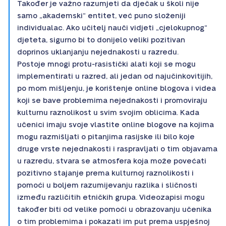
Također je važno razumjeti da dječak u školi nije
samo „akademski“ entitet, već puno složeniji
individualac. Ako učitelj nauči vidjeti „cjelokupnog“
djeteta, sigurno bi to donijelo veliki pozitivan
doprinos uklanjanju nejednakosti u razredu.
Postoje mnogi protu-rasistički alati koji se mogu
implementirati u razred, ali jedan od najučinkovitijih,
po mom mišljenju, je korištenje online blogova i videa
koji se bave problemima nejednakosti i promoviraju
kulturnu raznolikost u svim svojim oblicima. Kada
učenici imaju svoje vlastite online blogove na kojima
mogu razmišljati o pitanjima rasijske ili bilo koje
druge vrste nejednakosti i raspravljati o tim objavama
u razredu, stvara se atmosfera koja može povećati
pozitivno stajanje prema kulturnoj raznolikosti i
pomoći u boljem razumijevanju razlika i sličnosti
između različitih etničkih grupa. Videozapisi mogu
također biti od velike pomoći u obrazovanju učenika
o tim problemima i pokazati im put prema uspješnoj