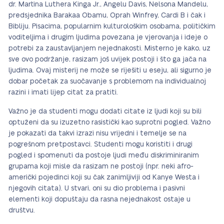
dr. Martina Luthera Kinga Jr., Angelu Davis, Nelsona Mandelu,
predsjednika Barakaa Obamu, Oprah Winfrey, Cardi B i čak i
Bibliju. Pisacima, popularnim kulturološkim osobama, političkim
voditeljima i drugim ljudima povezana je vjerovanja i ideje o
potrebi za zaustavljanjem nejednakosti. Misterno je kako, uz
sve ovo podržanje, rasizam još uvijek postoji i što ga jača na
ljudima. Ovaj misterij ne može se riješiti u eseju, ali sigurno je
dobar početak za suočavanje s problemom na individualnoj
razini i imati lijep citat za pratiti.
Važno je da studenti mogu dodati citate iz ljudi koji su bili
optuženi da su izuzetno rasistički kao suprotni pogled. Važno
je pokazati da takvi izrazi nisu vrijedni i temelje se na
pogrešnom pretpostavci. Studenti mogu koristiti i drugi
pogled i spomenuti da postoje ljudi među diskriminiranim
grupama koji misle da rasizam ne postoji (npr. neki afro-
američki pojedinci koji su čak zanimljiviji od Kanye Westa i
njegovih citata). U stvari, oni su dio problema i pasivni
elementi koji dopuštaju da rasna nejednakost ostaje u
društvu.