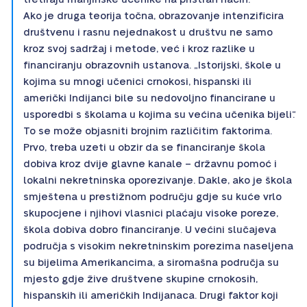
Ako je druga teorija točna, obrazovanje intenzificira
društvenu i rasnu nejednakost u društvu ne samo
kroz svoj sadržaj i metode, već i kroz razlike u
financiranju obrazovnih ustanova. „Istorijski, škole u
kojima su mnogi učenici crnokosi, hispanski ili
američki Indijanci bile su nedovoljno financirane u
usporedbi s školama u kojima su većina učenika bijeli“.
To se može objasniti brojnim različitim faktorima.
Prvo, treba uzeti u obzir da se financiranje škola
dobiva kroz dvije glavne kanale – državnu pomoć i
lokalni nekretninska oporezivanje. Dakle, ako je škola
smještena u prestižnom području gdje su kuće vrlo
skupocjene i njihovi vlasnici plaćaju visoke poreze,
škola dobiva dobro financiranje. U većini slučajeva
područja s visokim nekretninskim porezima naseljena
su bijelima Amerikancima, a siromašna područja su
mjesto gdje žive društvene skupine crnokosih,
hispanskih ili američkih Indijanaca. Drugi faktor koji