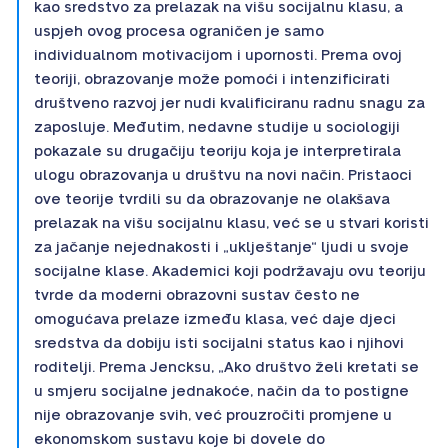
kao sredstvo za prelazak na višu socijalnu klasu, a
uspjeh ovog procesa ograničen je samo
individualnom motivacijom i upornosti. Prema ovoj
teoriji, obrazovanje može pomoći i intenzificirati
društveno razvoj jer nudi kvalificiranu radnu snagu za
zaposluje. Međutim, nedavne studije u sociologiji
pokazale su drugačiju teoriju koja je interpretirala
ulogu obrazovanja u društvu na novi način. Pristaoci
ove teorije tvrdili su da obrazovanje ne olakšava
prelazak na višu socijalnu klasu, već se u stvari koristi
za jačanje nejednakosti i „uklještanje“ ljudi u svoje
socijalne klase. Akademici koji podržavaju ovu teoriju
tvrde da moderni obrazovni sustav često ne
omogućava prelaze između klasa, već daje djeci
sredstva da dobiju isti socijalni status kao i njihovi
roditelji. Prema Jencksu, „Ako društvo želi kretati se
u smjeru socijalne jednakoće, način da to postigne
nije obrazovanje svih, već prouzročiti promjene u
ekonomskom sustavu koje bi dovele do