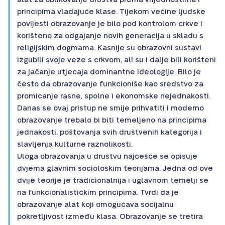
principima vladajuće klase. Tijekom većine ljudske
povijesti obrazovanje je bilo pod kontrolom crkve i
korišteno za odgajanje novih generacija u skladu s
religijskim dogmama. Kasnije su obrazovni sustavi
izgubili svoje veze s crkvom, ali su i dalje bili korišteni
za jačanje utjecaja dominantne ideologije. Bilo je
često da obrazovanje funkcioniše kao sredstvo za
promicanje rasne, spolne i ekonomske nejednakosti.
Danas se ovaj pristup ne smije prihvatiti i moderno
obrazovanje trebalo bi biti temeljeno na principima
jednakosti, poštovanja svih društvenih kategorija i
slavljenja kulturne raznolikosti.
Uloga obrazovanja u društvu najčešće se opisuje
dvjema glavnim sociološkim teorijama. Jedna od ove
dvije teorije je tradicionalnija i uglavnom temelji se
na funkcionalističkim principima. Tvrdi da je
obrazovanje alat koji omogućava socijalnu
pokretljivost između klasa. Obrazovanje se tretira