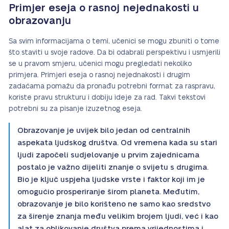
Primjer eseja o rasnoj nejednakosti u
obrazovanju
Sa svim informacijama o temi, učenici se mogu zbuniti o tome
što staviti u svoje radove. Da bi odabrali perspektivu i usmjerili
se u pravom smjeru, učenici mogu pregledati nekoliko
primjera. Primjeri eseja o rasnoj nejednakosti i drugim
zadaćama pomažu da pronađu potrebni format za raspravu,
koriste pravu strukturu i dobiju ideje za rad. Takvi tekstovi
potrebni su za pisanje izuzetnog eseja.
Obrazovanje je uvijek bilo jedan od centralnih
aspekata ljudskog društva. Od vremena kada su stari
ljudi započeli sudjelovanje u prvim zajednicama
postalo je važno dijeliti znanje o svijetu s drugima.
Bio je ključ uspjeha ljudske vrste i faktor koji im je
omogućio prosperiranje širom planeta. Međutim,
obrazovanje je bilo korišteno ne samo kao sredstvo
za širenje znanja među velikim brojem ljudi, već i kao
alat za oblikovanje društva prema vrijednostima i