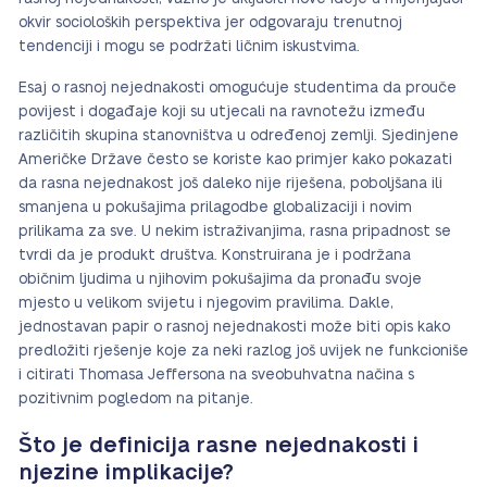
okvir socioloških perspektiva jer odgovaraju trenutnoj
tendenciji i mogu se podržati ličnim iskustvima.
Esaj o rasnoj nejednakosti omogućuje studentima da prouče
povijest i događaje koji su utjecali na ravnotežu između
različitih skupina stanovništva u određenoj zemlji. Sjedinjene
Američke Države često se koriste kao primjer kako pokazati
da rasna nejednakost još daleko nije riješena, poboljšana ili
smanjena u pokušajima prilagodbe globalizaciji i novim
prilikama za sve. U nekim istraživanjima, rasna pripadnost se
tvrdi da je produkt društva. Konstruirana je i podržana
običnim ljudima u njihovim pokušajima da pronađu svoje
mjesto u velikom svijetu i njegovim pravilima. Dakle,
jednostavan papir o rasnoj nejednakosti može biti opis kako
predložiti rješenje koje za neki razlog još uvijek ne funkcioniše
i citirati Thomasa Jeffersona na sveobuhvatna načina s
pozitivnim pogledom na pitanje.
Što je definicija rasne nejednakosti i
njezine implikacije?