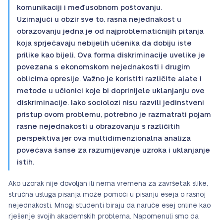
komunikaciji i međusobnom poštovanju.
Uzimajući u obzir sve to, rasna nejednakost u
obrazovanju jedna je od najproblematičnijih pitanja
koja sprječavaju nebijelih učenika da dobiju iste
prilike kao bijeli. Ova forma diskriminacije uvelike je
povezana s ekonomskom nejednakosti i drugim
oblicima opresije. Važno je koristiti različite alate i
metode u učionici koje bi doprinijele uklanjanju ove
diskriminacije. Iako sociolozi nisu razvili jedinstveni
pristup ovom problemu, potrebno je razmatrati pojam
rasne nejednakosti u obrazovanju s različitih
perspektiva jer ova multidimenzionalna analiza
povećava šanse za razumijevanje uzroka i uklanjanje
istih.
Ako uzorak nije dovoljan ili nema vremena za završetak slike,
stručna usluga pisanja može pomoći u pisanju eseja o rasnoj
nejednakosti. Mnogi studenti biraju da naruče esej online kao
rješenje svojih akademskih problema. Napomenuli smo da