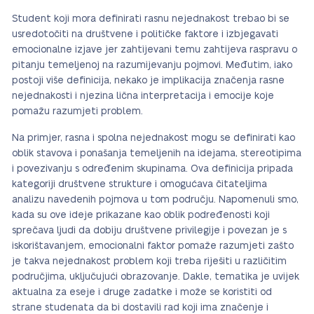
Student koji mora definirati rasnu nejednakost trebao bi se
usredotočiti na društvene i političke faktore i izbjegavati
emocionalne izjave jer zahtijevani temu zahtijeva raspravu o
pitanju temeljenoj na razumijevanju pojmovi. Međutim, iako
postoji više definicija, nekako je implikacija značenja rasne
nejednakosti i njezina lična interpretacija i emocije koje
pomažu razumjeti problem.
Na primjer, rasna i spolna nejednakost mogu se definirati kao
oblik stavova i ponašanja temeljenih na idejama, stereotipima
i povezivanju s određenim skupinama. Ova definicija pripada
kategoriji društvene strukture i omogućava čitateljima
analizu navedenih pojmova u tom području. Napomenuli smo,
kada su ove ideje prikazane kao oblik podređenosti koji
sprečava ljudi da dobiju društvene privilegije i povezan je s
iskorištavanjem, emocionalni faktor pomaže razumjeti zašto
je takva nejednakost problem koji treba riješiti u različitim
područjima, uključujući obrazovanje. Dakle, tematika je uvijek
aktualna za eseje i druge zadatke i može se koristiti od
strane studenata da bi dostavili rad koji ima značenje i