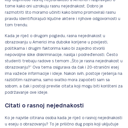
koji doprinose rasnoj nejednakosti u Americi i raspravljati o
tome kako oni uzrokuju rasnu nejednakost. Dobro je
razmotriti što moramo učiniti kako bismo promovirali rasnu
pravdu identificirajući ključne aktere i njihove odgovornosti u
tom trendu.
Kada je riječ o drugom pogledu, rasna nejednakost u
obrazovanju u Americi ima duboke korijene u povijesti,
politikama i drugim faktorima kako bi zajedno stvorili
nepovoljne slike diskriminacije, nasilja i podređenosti. Često
studenti trebaju radove s temom „Što je rasna nejednakost u
obrazovanju?“ Ova tema osigurava da čak i 20-stranični esej
ima važeće informacije i ideje. Nakon svih, postoje rješenja na
različitim razinama, samo svatko mora započeti sam sa
sobom, a čak i postoji previše citata koji mogu biti korišteni za
podržavanje ove ideje.
Citati o rasnoj nejednakosti
Ko je najviše citirana osoba kada je riječ o rasnoj nejednakosti
u eseju o obrazovanju? To je prilično dug popis koji uključuje