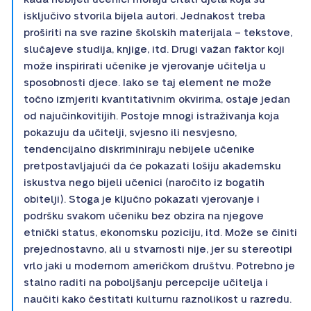
isključivo stvorila bijela autori. Jednakost treba
proširiti na sve razine školskih materijala – tekstove,
slučajeve studija, knjige, itd. Drugi važan faktor koji
može inspirirati učenike je vjerovanje učitelja u
sposobnosti djece. Iako se taj element ne može
točno izmjeriti kvantitativnim okvirima, ostaje jedan
od najučinkovitijih. Postoje mnogi istraživanja koja
pokazuju da učitelji, svjesno ili nesvjesno,
tendencijalno diskriminiraju nebijele učenike
pretpostavljajući da će pokazati lošiju akademsku
iskustva nego bijeli učenici (naročito iz bogatih
obitelji). Stoga je ključno pokazati vjerovanje i
podršku svakom učeniku bez obzira na njegove
etnički status, ekonomsku poziciju, itd. Može se činiti
prejednostavno, ali u stvarnosti nije, jer su stereotipi
vrlo jaki u modernom američkom društvu. Potrebno je
stalno raditi na poboljšanju percepcije učitelja i
naučiti kako čestitati kulturnu raznolikost u razredu.