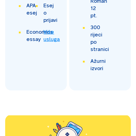
Roman
APA
Esej
12
esej
o
pt.
prijavi
300
Economics
Više
rijeci
essay
usluga
po
stranici
Ažurni
izvori