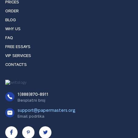
PRICES
ORDER
BLOG
WHY US
FAQ
FREE ESSAYS
VIP SERVICES
CONTACTS
1(888)870-8911
Besplatni broj
support@papermasters.org
Email podrška