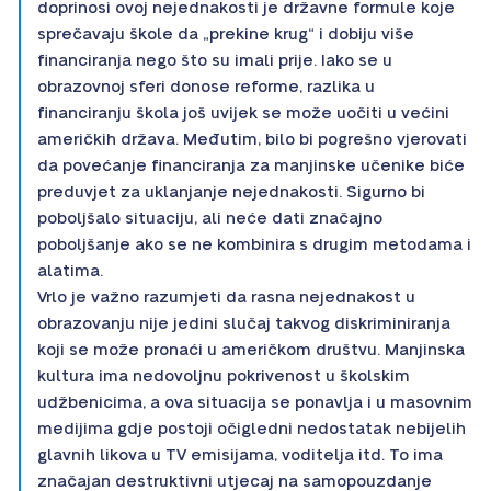
doprinosi ovoj nejednakosti je državne formule koje
sprečavaju škole da „prekine krug“ i dobiju više
financiranja nego što su imali prije. Iako se u
obrazovnoj sferi donose reforme, razlika u
financiranju škola još uvijek se može uočiti u većini
američkih država. Međutim, bilo bi pogrešno vjerovati
da povećanje financiranja za manjinske učenike biće
preduvjet za uklanjanje nejednakosti. Sigurno bi
poboljšalo situaciju, ali neće dati značajno
poboljšanje ako se ne kombinira s drugim metodama i
alatima.
Vrlo je važno razumjeti da rasna nejednakost u
obrazovanju nije jedini slučaj takvog diskriminiranja
koji se može pronaći u američkom društvu. Manjinska
kultura ima nedovoljnu pokrivenost u školskim
udžbenicima, a ova situacija se ponavlja i u masovnim
medijima gdje postoji očigledni nedostatak nebijelih
glavnih likova u TV emisijama, voditelja itd. To ima
značajan destruktivni utjecaj na samopouzdanje