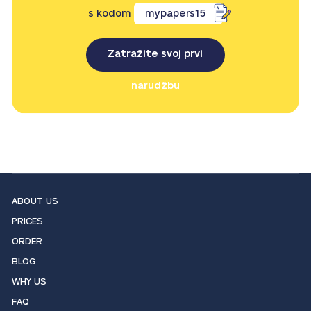
s kodom
mypapers15
Zatražite svoj prvi
narudžbu
ABOUT US
PRICES
ORDER
BLOG
WHY US
FAQ