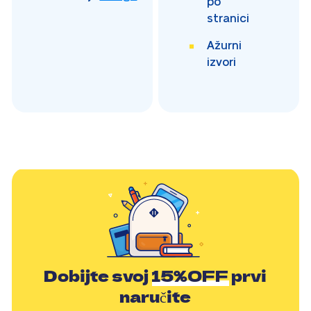
po
stranici
Ažurni
izvori
Dobijte svoj
15%OFF
prvi
naručite