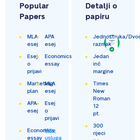
Popular
Detalji o
Papers
papiru
MLA
APA
Jednostruka/Dvos
esej
esej
razmak
Esej
Economics
Jedan
o
essay
inč
prijavi
margine
Marketing
MLA
Times
plan
esej
New
Roman
APA
Esej
12
esej
o
pt.
prijavi
300
Economics
Više
rijeci
essay
usluga