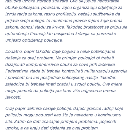
različite uzroke zlorabe stražara. Ovo uključuje nedostatak
obuke policajaca, povećanu vojnu organizaciju odjeljenja za
izvršavanje zakona, rasnu profilaciju, neželju službenika da
prijave svoje kolege, te minimalne pravne mjere koje prema
zakonu donosi vladu za krivce. Također, brutalnost se pripisuje
opterećenju financijskih posljedica kršenja na poreznike
umjesto optuženog policajca.
Dodatno, papir također daje pogled u neke potencijalne
rješenja za ovaj problem. Na primjer, policajci bi trebali
dizajnirati komprehensivne obuke za nove prihvaćenike.
Federativna vlada bi trebala kontrolirati militarizaciju agencija
i povećati pravne posljedice policajskog nasilja. Također,
zajednice bi trebale imati značaj u svojoj policiji. Ove mjere
mogu pomoći da policija postane više odgovorna prema
javnosti.
Ovaj papir definira nasilje policije, dajući granice radnji koje
policajci mogu poduzeti kao što je navedeno u kontinuumu
sile. Zatim će dati značajne primjere problema, pojasniti
uzroke, a na kraju dati rješenja za ovaj problem.