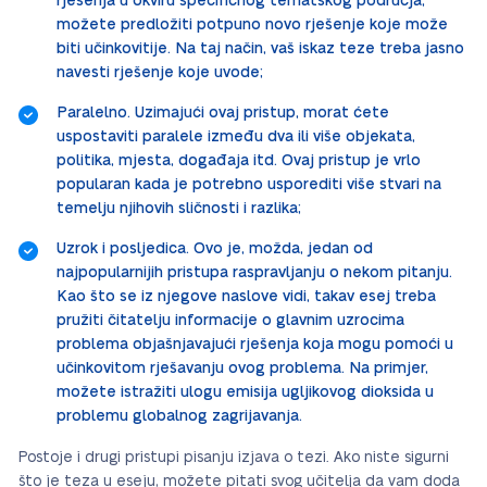
rješenja u okviru specifičnog tematskog područja,
možete predložiti potpuno novo rješenje koje može
biti učinkovitije. Na taj način, vaš iskaz teze treba jasno
navesti rješenje koje uvode;
Paralelno. Uzimajući ovaj pristup, morat ćete
uspostaviti paralele između dva ili više objekata,
politika, mjesta, događaja itd. Ovaj pristup je vrlo
popularan kada je potrebno usporediti više stvari na
temelju njihovih sličnosti i razlika;
Uzrok i posljedica. Ovo je, možda, jedan od
najpopularnijih pristupa raspravljanju o nekom pitanju.
Kao što se iz njegove naslove vidi, takav esej treba
pružiti čitatelju informacije o glavnim uzrocima
problema objašnjavajući rješenja koja mogu pomoći u
učinkovitom rješavanju ovog problema. Na primjer,
možete istražiti ulogu emisija ugljikovog dioksida u
problemu globalnog zagrijavanja.
Postoje i drugi pristupi pisanju izjava o tezi. Ako niste sigurni
što je teza u eseju, možete pitati svog učitelja da vam doda