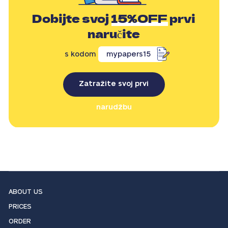
Dobijte svoj
15%OFF
prvi
naručite
s kodom
mypapers15
Zatražite svoj prvi
narudžbu
ABOUT US
PRICES
ORDER