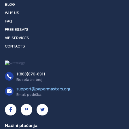
BLOG
WHY US
FAQ
FREE ESSAYS
VIP SERVICES
CONTACTS
1(888)870-8911
Besplatni broj
support@papermasters.org
Email podrška
Načini plaćanja