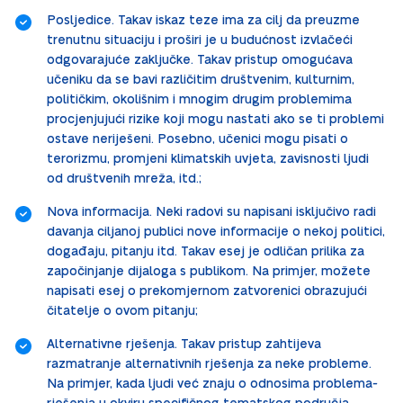
Posljedice. Takav iskaz teze ima za cilj da preuzme
trenutnu situaciju i proširi je u budućnost izvlačeći
odgovarajuće zaključke. Takav pristup omogućava
učeniku da se bavi različitim društvenim, kulturnim,
političkim, okolišnim i mnogim drugim problemima
procjenjujući rizike koji mogu nastati ako se ti problemi
ostave neriješeni. Posebno, učenici mogu pisati o
terorizmu, promjeni klimatskih uvjeta, zavisnosti ljudi
od društvenih mreža, itd.;
Nova informacija. Neki radovi su napisani isključivo radi
davanja ciljanoj publici nove informacije o nekoj politici,
događaju, pitanju itd. Takav esej je odličan prilika za
započinjanje dijaloga s publikom. Na primjer, možete
napisati esej o prekomjernom zatvorenici obrazujući
čitatelje o ovom pitanju;
Alternativne rješenja. Takav pristup zahtijeva
razmatranje alternativnih rješenja za neke probleme.
Na primjer, kada ljudi već znaju o odnosima problema-