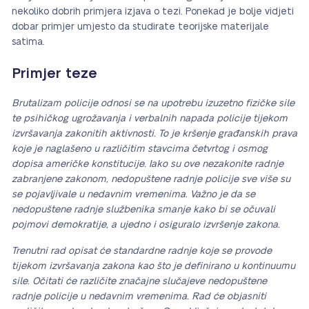
nekoliko dobrih primjera izjava o tezi. Ponekad je bolje vidjeti
dobar primjer umjesto da studirate teorijske materijale
satima.
Primjer teze
Brutalizam policije odnosi se na upotrebu izuzetno fizičke sile
te psihičkog ugrožavanja i verbalnih napada policije tijekom
izvršavanja zakonitih aktivnosti. To je kršenje građanskih prava
koje je naglašeno u različitim stavcima četvrtog i osmog
dopisa američke konstitucije. Iako su ove nezakonite radnje
zabranjene zakonom, nedopuštene radnje policije sve više su
se pojavljivale u nedavnim vremenima. Važno je da se
nedopuštene radnje službenika smanje kako bi se očuvali
pojmovi demokratije, a ujedno i osiguralo izvršenje zakona.
Trenutni rad opisat će standardne radnje koje se provode
tijekom izvršavanja zakona kao što je definirano u kontinuumu
sile. Očitati će različite značajne slučajeve nedopuštene
radnje policije u nedavnim vremenima. Rad će objasniti