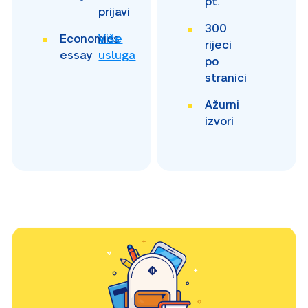
pt.
prijavi
300
Economics
Više
rijeci
essay
usluga
po
stranici
Ažurni
izvori