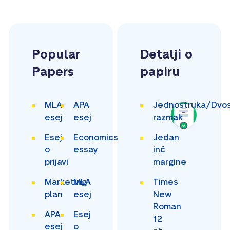
Popular
Detalji o
Papers
papiru
MLA
APA
Jednostruka/Dvos
esej
esej
razmak
Esej
Economics
Jedan
o
essay
inč
prijavi
margine
Marketing
MLA
Times
plan
esej
New
Roman
APA
Esej
12
esej
o