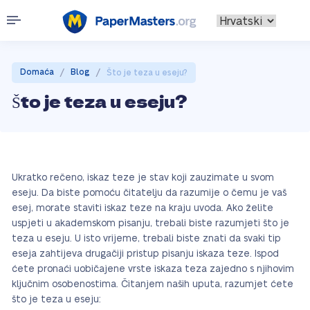
/
/
Domaća
Blog
Što je teza u eseju?
Što je teza u eseju?
Ukratko rečeno, iskaz teze je stav koji zauzimate u svom
eseju. Da biste pomoću čitatelju da razumije o čemu je vaš
esej, morate staviti iskaz teze na kraju uvoda. Ako želite
uspjeti u akademskom pisanju, trebali biste razumjeti što je
teza u eseju. U isto vrijeme, trebali biste znati da svaki tip
eseja zahtijeva drugačiji pristup pisanju iskaza teze. Ispod
ćete pronaći uobičajene vrste iskaza teza zajedno s njihovim
ključnim osobenostima. Čitanjem naših uputa, razumjet ćete
što je teza u eseju: