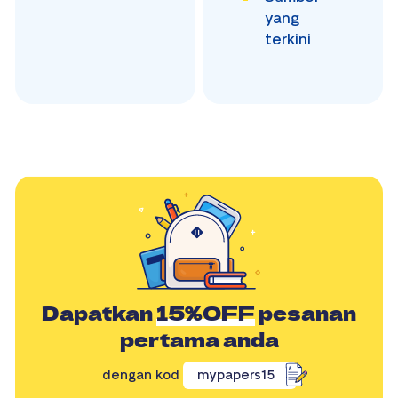
yang
terkini
Dapatkan
15%OFF
pesanan
pertama anda
dengan kod
mypapers15