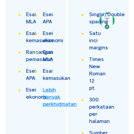
Esai
Esei
Single/Double
MLA
APA
spacing
Esai
Esei
Satu
kemasukan
ekonomi
inci
margins
Rancangan
Esai
pemasaran
MLA
Times
New
Esei
Esai
Roman
APA
kemasukan
12
pt.
Esei
Lebih
ekonomi
banyak
300
perkhidmatan
perkataan
per
halaman
Sumber