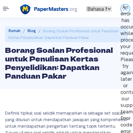
An
error
has
occu
/
/
Rumah
Blog
Borang Soalan Profesional untuk Penulisan
whil
Kertas Penyelidikan: Dapatkan Panduan Pakar
proc
your
Borang Soalan Profesional
reque
untuk Penulisan Kertas
Plea
Penyelidikan: Dapatkan
try
again
Panduan Pakar
later
or
cont
our
supp
team
Definisi tipikal soal selidik memaparkan ia sebagai set soalan
Error
yang disusun untuk mendapatkan jawapan yang komprehensif
code
untuk mendapatkan pengertian tentang topik tertentu.
error: