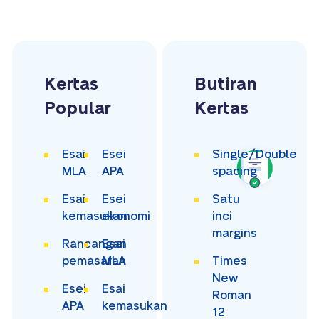
Kertas
Butiran
Popular
Kertas
Esai
Esei
Single/Double
MLA
APA
spacing
Esai
Esei
Satu
kemasukan
ekonomi
inci
margins
Rancangan
Esai
pemasaran
MLA
Times
New
Esei
Esai
Roman
APA
kemasukan
12