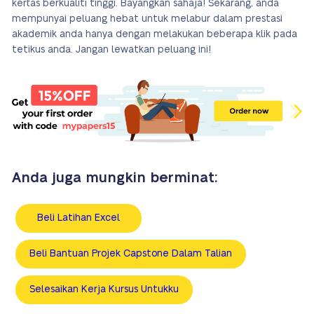
kertas berkualiti tinggi. Bayangkan sahaja! Sekarang, anda
mempunyai peluang hebat untuk melabur dalam prestasi
akademik anda hanya dengan melakukan beberapa klik pada
tetikus anda. Jangan lewatkan peluang ini!
Anda juga mungkin berminat:
Beli Latihan Excel
Beli Bantuan Projek Capstone Dalam Talian
Selesaikan Kerja Kursus Untukku