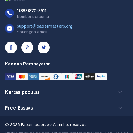
1(888)870-8911
Nombor percuma
support@papermasters.org
Sokongan email
Kaedah Pembayaran
Kertas popular
Free Essays
© 2026 Papermasters.org
All rights reserved.