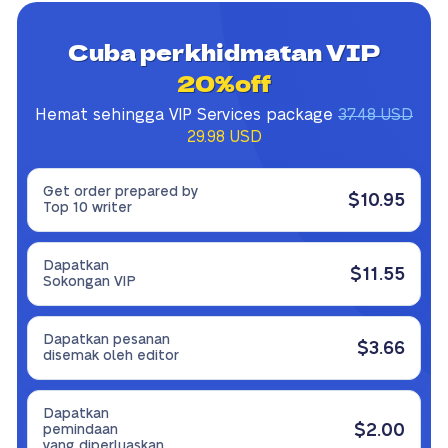
Cuba perkhidmatan VIP
20%off
Hemat sehingga VIP Services package
37.48 USD
29.98 USD
Get order prepared by
$10.95
Top 10 writer
Dapatkan
$11.55
Sokongan VIP
Dapatkan pesanan
$3.66
disemak oleh editor
Dapatkan
$2.00
pemindaan
yang diperluaskan