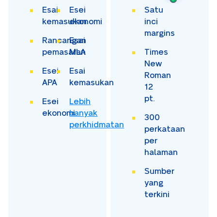
Esai
Esei
Satu
kemasukan
ekonomi
inci
margins
Rancangan
Esai
pemasaran
MLA
Times
New
Esei
Esai
Roman
APA
kemasukan
12
pt.
Esei
Lebih
ekonomi
banyak
300
perkhidmatan
perkataan
per
halaman
Sumber
yang
terkini