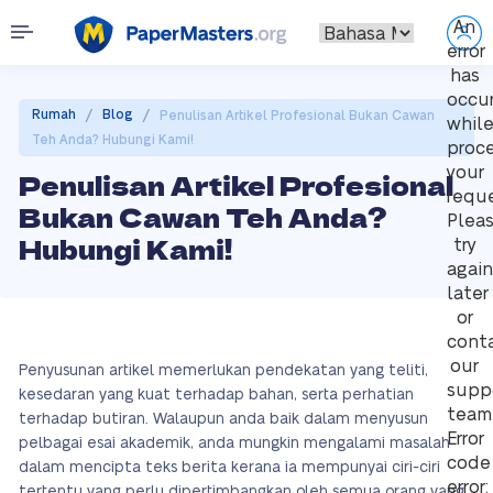
An
error
has
occu
/
/
Rumah
Blog
Penulisan Artikel Profesional Bukan Cawan
whil
Teh Anda? Hubungi Kami!
proc
your
Penulisan Artikel Profesional
reque
Bukan Cawan Teh Anda?
Plea
Hubungi Kami!
try
again
later
or
cont
our
Penyusunan artikel memerlukan pendekatan yang teliti,
supp
kesedaran yang kuat terhadap bahan, serta perhatian
team
terhadap butiran. Walaupun anda baik dalam menyusun
Error
pelbagai esai akademik, anda mungkin mengalami masalah
code
dalam mencipta teks berita kerana ia mempunyai ciri-ciri
error:
tertentu yang perlu dipertimbangkan oleh semua orang yang