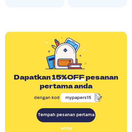
Dapatkan
15%OFF
pesanan
pertama anda
dengan kod
mypapers15
Tempah pesanan pertama
anda