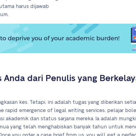
 utama harus dijawab
mum.
s Anda dari Penulis yang Berkel
kasan kes. Tetapi, ini adalah tugas yang diberikan seti
e rapid emergence of legal writing services, pelajar bol
i akademik dan status sarjana mereka. Ia adalah mungk
 semua yang telah menghabiskan banyak tahun untuk me
ce you order a case brief from us, you will get a perfec