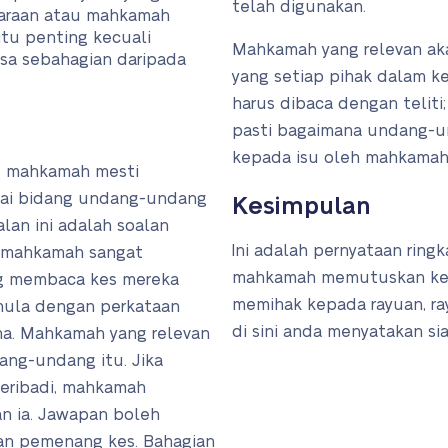
telah digunakan.
caraan atau mahkamah
itu penting kecuali
Mahkamah yang relevan ak
sa sebahagian daripada
yang setiap pihak dalam ke
harus dibaca dengan telit
pasti bagaimana undang-u
kepada isu oleh mahkamah
ng mahkamah mesti
i bidang undang-undang
Kesimpulan
alan ini adalah soalan
Ini adalah pernyataan rin
 mahkamah sangat
mahkamah memutuskan kes
g membaca kes mereka
memihak kepada rayuan, ray
rmula dengan perkataan
di sini anda menyatakan s
ma. Mahkamah yang relevan
ang-undang itu. Jika
peribadi, mahkamah
n ia. Jawapan boleh
an pemenang kes. Bahagian