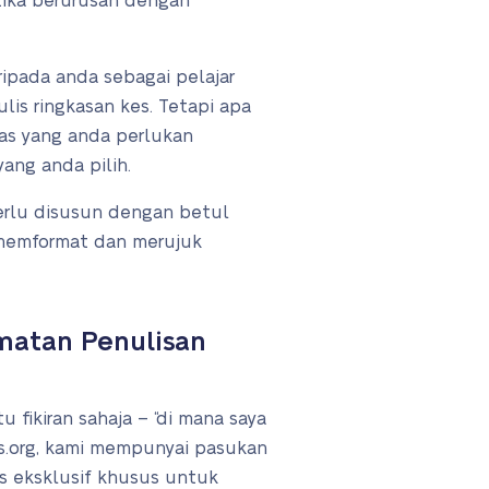
ika berurusan dengan
ripada anda sebagai pelajar
lis ringkasan kes. Tetapi apa
tas yang anda perlukan
ang anda pilih.
erlu disusun dengan betul
 memformat dan merujuk
dmatan Penulisan
ikiran sahaja – “di mana saya
s.org, kami mempunyai pasukan
s eksklusif khusus untuk