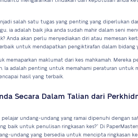
embantu mengarahkan tindakan dan keputusan anda ket
njadi salah satu tugas yang penting yang diperlukan da
, ia adalah baik jika anda sudah mahir dalam seni menu
idak? Anda akan perlu menyediakan diri atau memesan ker
 terbaik untuk mendapatkan pengiktirafan dalam bidang y
tuk memaparkan maklumat dari kes mahkamah. Mereka p
n. Ia adalah penting untuk memahami peraturan untuk
encapai hasil yang terbaik.
Anda Secara Dalam Talian dari Perkhi
lajar undang-undang yang ramai dipenuhi dengan satu f
g baik untuk penulisan ringkasan kes?” Di PaperMaster
dang-undang yang bersedia untuk mencipta ringkasan ke