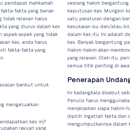
lui pendapat mahkamah
seorang hakim bergantung
akta-fakta yang benar-
keputusan kes. Mungkin ke
 tidak relevan harus
satu peraturan dengan ba
akta yang diurus dalam kes
kesukaran isu dan/atau bil
n aspek-aspek yang tidak
dalam kes itu. Ini adalah 
kasan kes, anda harus
kes. Banyak bergantung pa
ti fakta-fakta yang
Hakim-hakim akan membin
n.
yang relevan. Oleh itu, p
semua titik penting di awal
n
Penerapan Undan
soalan berikut untuk
Ini kadangkala disebut seba
Penulis harus menggunakan
ng mengeluarkan
menjelaskan siapa hakim-
dipilih. Ingatlah fakta dan
ndapatkan kes ini?
mengumpulkannya dalam k
rupakan rayuan yang