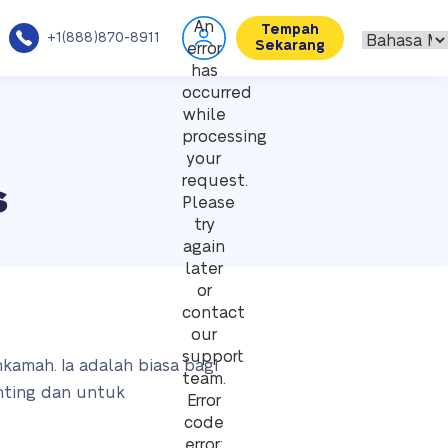
An
Tempah
+1(888)870-8911
Sekarang
error
has
occurred
while
processing
your
s
request.
Please
try
again
later
or
contact
our
support
hkamah. Ia adalah biasa bagi
team.
nting dan untuk
Error
code
error: