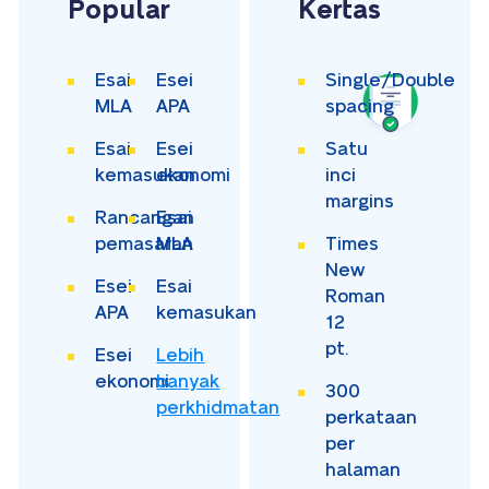
Popular
Kertas
Esai
Esei
Single/Double
MLA
APA
spacing
Esai
Esei
Satu
kemasukan
ekonomi
inci
margins
Rancangan
Esai
pemasaran
MLA
Times
New
Esei
Esai
Roman
APA
kemasukan
12
pt.
Esei
Lebih
ekonomi
banyak
300
perkhidmatan
perkataan
per
halaman