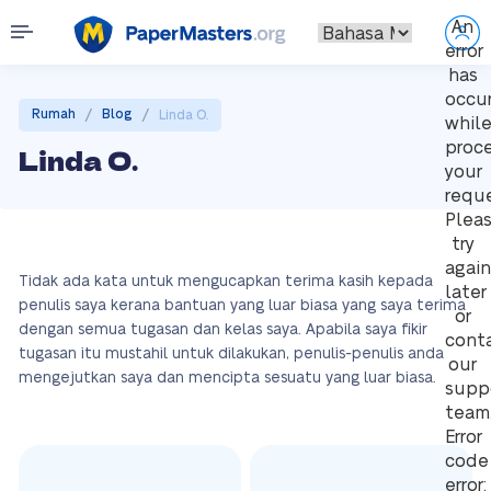
An
error
has
occu
/
/
Rumah
Blog
Linda O.
whil
proc
Linda O.
your
reque
Plea
try
again
Tidak ada kata untuk mengucapkan terima kasih kepada
later
penulis saya kerana bantuan yang luar biasa yang saya terima
or
dengan semua tugasan dan kelas saya. Apabila saya fikir
cont
tugasan itu mustahil untuk dilakukan, penulis-penulis anda
our
mengejutkan saya dan mencipta sesuatu yang luar biasa.
supp
team
Error
code
error: