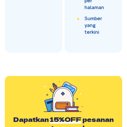
per
halaman
Sumber
yang
terkini
Dapatkan
15%OFF
pesanan