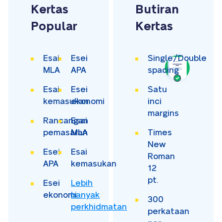
Kertas
Butiran
Popular
Kertas
Esai
Esei
Single/Double
MLA
APA
spacing
Esai
Esei
Satu
kemasukan
ekonomi
inci
margins
Rancangan
Esai
pemasaran
MLA
Times
New
Esei
Esai
Roman
APA
kemasukan
12
pt.
Esei
Lebih
ekonomi
banyak
300
perkhidmatan
perkataan