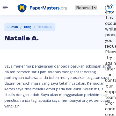
An
error
has
occu
/
/
Rumah
Blog
Natalie A.
whil
proc
Natalie A.
your
reque
Plea
try
again
Saya menerima pengesahan daripada pasukan sokongan anda
later
dalam tempoh satu jam selepas menghantar borang
or
pertanyaan bahawa anda boleh menyelesaikan tugasan saya
cont
dalam tempoh masa yang saya telah nyatakan. Kemudian
our
kertas saya tiba melalui emel pada hari akhir. Selain itu, ia
supp
ditulis dengan indah. Saya akan menggunakan perkhidmatan
team
penulisan anda lagi apabila saya mempunyai projek penulisan
Error
yang lain
code
error: