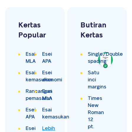
Kertas
Butiran
Popular
Kertas
Esai
Esei
Single/Double
MLA
APA
spacing
Esai
Esei
Satu
kemasukan
ekonomi
inci
margins
Rancangan
Esai
pemasaran
MLA
Times
New
Esei
Esai
Roman
APA
kemasukan
12
pt.
Esei
Lebih