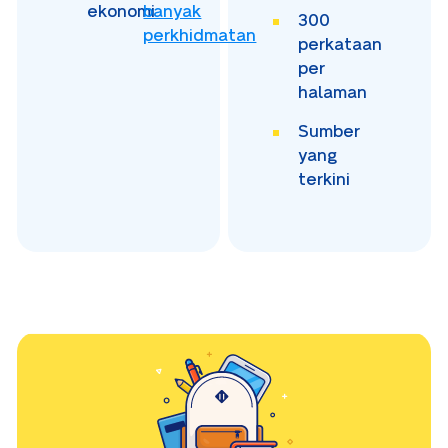
ekonomi
banyak
300
perkhidmatan
perkataan
per
halaman
Sumber
yang
terkini