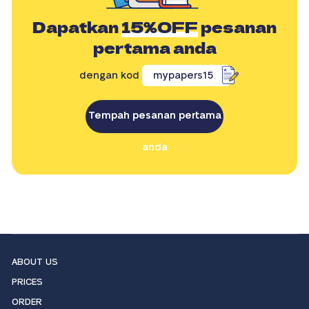
Dapatkan
15%OFF
pesanan
pertama anda
dengan kod
mypapers15
Tempah pesanan pertama
anda
ABOUT US
PRICES
ORDER