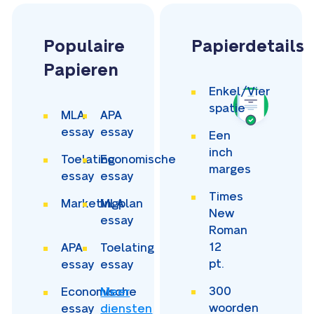
Populaire
Papierdetails
Papieren
Enkel/Vier
spatie
MLA
APA
essay
essay
Een
inch
Toelating
Economische
marges
essay
essay
Times
Marketingplan
MLA
New
essay
Roman
12
APA
Toelating
pt.
essay
essay
300
Economische
Meer
woorden
essay
diensten