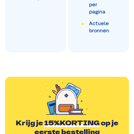
per
pagina
Actuele
bronnen
Krijg je
15%KORTING
op je
eerste bestelling