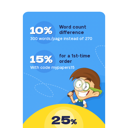
10%
Word count
difference
300 words/page instead of 270
15%
for a 1st-time
order
With code mypapers15
25
%