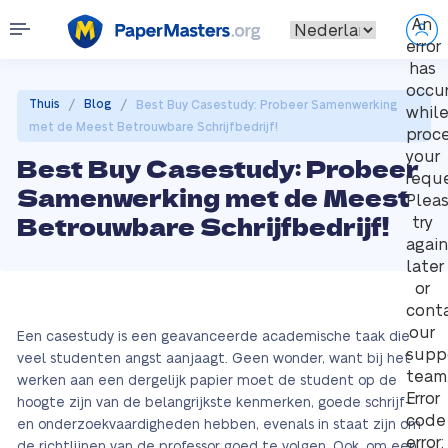
An
error
has
occu
/
/
Thuis
Blog
Best Buy Casestudy: Probeer Samenwerking
whil
met de Meest Betrouwbare Schrijfbedrijf!
proc
your
Best Buy Casestudy: Probeer
reque
Samenwerking met de Meest
Plea
Betrouwbare Schrijfbedrijf!
try
again
later
or
cont
our
Een casestudy is een geavanceerde academische taak die
supp
veel studenten angst aanjaagt. Geen wonder, want bij het
team
werken aan een dergelijk papier moet de student op de
Error
hoogte zijn van de belangrijkste kenmerken, goede schrijf-
code
en onderzoekvaardigheden hebben, evenals in staat zijn om
error:
de richtlijnen van de professor goed te volgen. Ook, om een