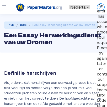
An
error
has
occu
/
/
Thuis
Blog
Een Essay Herwerkingsdienst van uw Dromen
whil
proc
Een Essay Herwerkingsdienst
your
van uw Dromen
reque
Plea
try
again
later
or
Definitie herschrijven
cont
our
Als je denkt dat herschrijven een eenvoudig proces is dat
supp
niet veel tijd en moeite vergt, dan heb je het mis. Veel
team
studenten proberen online essays te herschrijven en slagen
Error
er niet in om het correct te doen. De hoofdgedachte achter
code
herschrijven is om dezelfde gedachte met andere woorden
error: