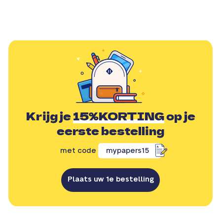
Krijg je
15%KORTING
op je
eerste bestelling
met code
mypapers15
Plaats uw 1e bestelling