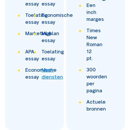
essay
essay
Een
inch
Toelating
Economische
marges
essay
essay
Times
Marketingplan
MLA
New
essay
Roman
12
APA
Toelating
pt.
essay
essay
300
Economische
Meer
woorden
essay
diensten
per
pagina
Actuele
bronnen