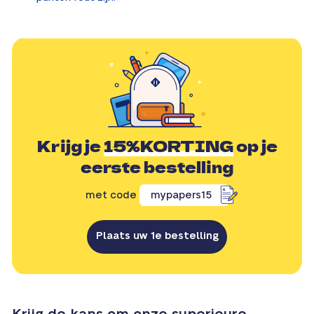
Krijg je
15%KORTING
op je
eerste bestelling
met code
mypapers15
Plaats uw 1e bestelling