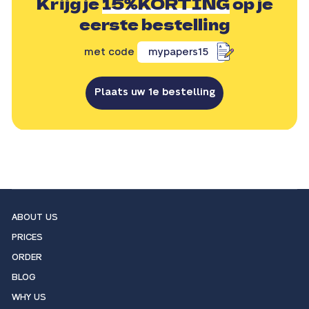
Krijg je
15%KORTING
op je
eerste bestelling
met code
mypapers15
Plaats uw 1e bestelling
ABOUT US
PRICES
ORDER
BLOG
WHY US