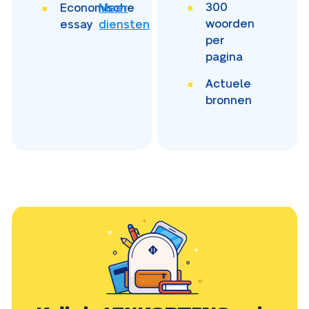
300
Economische
Meer
woorden
essay
diensten
per
pagina
Actuele
bronnen