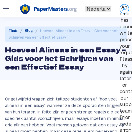
An
error
has
occu
/
/
Thuis
Blog
Hoeveel Alineas in een Essay – Gids voor het
whil
Schrijven van een Effectief Essay
proc
your
Hoeveel Alineas in een Essay –
reque
Gids voor het Schrijven van
Plea
een Effectief Essay
try
again
later
or
cont
our
Ongetwijfeld vragen zich talloze studenten af “hoe veel
supp
alinea’s in een essay” wanneer ze deze opdrachten krijgen
team
van hun leraren. In feite zijn er geen strenge regels die een
Error
specifiek aantal voorschrijven, maar essays moeten minimaal
code
drie alinea’s hebben. Veel mensen geloven dat een essay vijf
error:
alinea’s moet hebben, maar deze regel is erg beperkend.