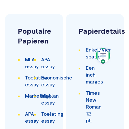
Populaire
Papierdetails
Papieren
Enkel/Vier
spatie
MLA
APA
essay
essay
Een
inch
Toelating
Economische
marges
essay
essay
Times
Marketingplan
MLA
New
essay
Roman
12
APA
Toelating
pt.
essay
essay