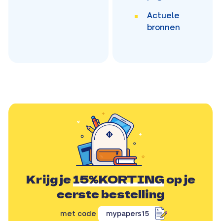
Actuele
bronnen
Krijg je
15%KORTING
op je
eerste bestelling
met code
mypapers15