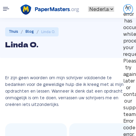
An
error
has
occu
/
/
Thuis
Blog
Linda O.
whil
proc
Linda O.
your
reque
Plea
try
again
Er zijn geen woorden om mijn schrijver voldoende te
later
bedanken voor de geweldige hulp die ik kreeg met al mijn
or
opdrachten en lessen. Wanneer ik denk dat een opdracht
cont
onmogelijk is om te doen, verrassen uw schrijvers me en
our
creëren iets uitzonderlijks.
supp
team
Error
code
error: