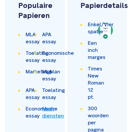
Populaire
Papierdetails
Papieren
Enkel/Vier
spatie
MLA
APA
essay
essay
Een
inch
Toelating
Economische
marges
essay
essay
Times
Marketingplan
MLA
New
essay
Roman
12
APA
Toelating
pt.
essay
essay
300
Economische
Meer
woorden
essay
diensten
per
pagina