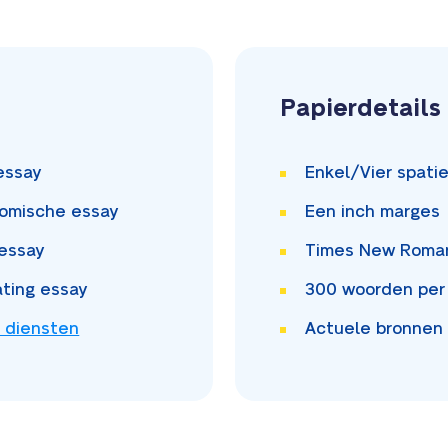
Papierdetails
essay
Enkel/Vier
spati
omische essay
Een inch
marges
essay
Times New Rom
ating essay
300
woorden per
 diensten
Actuele bronnen