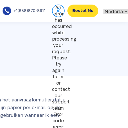
An
+1(888)870-8911
Bestel Nu
error
has
occurred
while
processing
your
request.
Please
try
again
later
or
contact
our
 het aanvraagformulier dat u
support
ijn papier per e-mail op de
team.
Error
w gebruiken wanneer ik een
code
error: