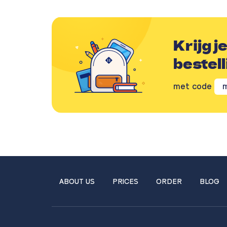
Krijg j
bestell
met code
ABOUT US
PRICES
ORDER
BLOG