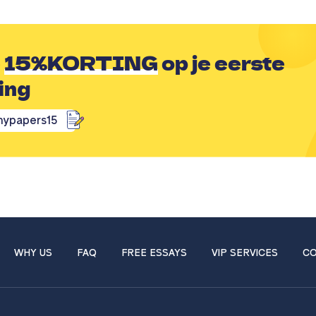
e
15%KORTING
op je eerste
ing
mypapers15
WHY US
FAQ
FREE ESSAYS
VIP SERVICES
CO