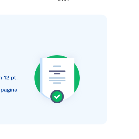
e
an
12 pt.
 pagina