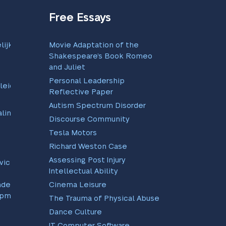
Free Essays
lijkheid
Movie Adaptation of the
Shakespeare’s Book Romeo
and Juliet
Personal Leadership
leid
Reflective Paper
Autism Spectrum Disorder
lingsbeleid
Discourse Community
Tesla Motors
Richard Weston Case
Assessing Post Injury
rvices
Intellectual Ability
nde
Cinema Leisure
lpmiddelen
The Trauma of Physical Abuse
Dance Culture
IT Computer Software