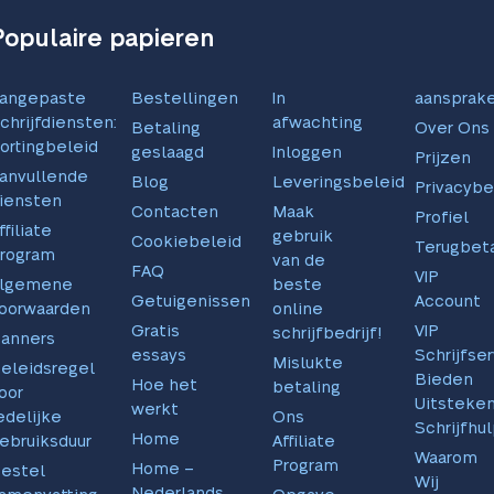
Populaire papieren
angepaste
Bestellingen
In
aansprake
chrijfdiensten:
afwachting
Betaling
Over Ons
ortingbeleid
geslaagd
Inloggen
Prijzen
anvullende
Blog
Leveringsbeleid
Privacybe
iensten
Contacten
Maak
Profiel
ffiliate
gebruik
Cookiebeleid
Terugbeta
rogram
van de
FAQ
VIP
lgemene
beste
Getuigenissen
Account
oorwaarden
online
Gratis
VIP
schrijfbedrijf!
anners
essays
Schrijfse
Mislukte
eleidsregel
Bieden
Hoe het
betaling
oor
Uitsteke
werkt
edelijke
Ons
Schrijfhu
Home
ebruiksduur
Affiliate
Waarom
Program
Home –
estel
Wij
Nederlands