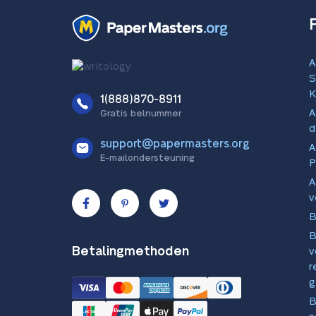
A
S
K
1(888)870-8911
A
Gratis belnummer
d
support@papermasters.org
A
E-mailondersteuning
P
A
v
B
B
Betalingmethoden
v
r
g
B