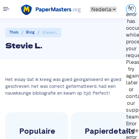
An
error
has
occu
/
/
Thuis
Blog
Stevie L.
whil
proc
Stevie L.
your
reque
Plea
try
again
Het essay dat ik kreeg was goed georganiseerd en goed
later
geschreven; het was correct geformatteerd, had een
or
nauwkeurige bibliografie en kwam op tijd. Perfect!
cont
our
supp
team
Error
Populaire
Papierdetails
code
error: