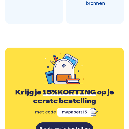
bronnen
Krijg je
15%KORTING
op je
eerste bestelling
met code
mypapers15
Plaats uw 1e bestelling