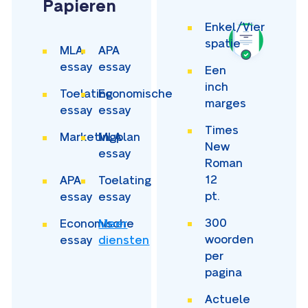
Papieren
Enkel/Vier
spatie
MLA
APA
essay
essay
Een
inch
Toelating
Economische
marges
essay
essay
Times
Marketingplan
MLA
New
essay
Roman
12
APA
Toelating
pt.
essay
essay
300
Economische
Meer
woorden
essay
diensten
per
pagina
Actuele