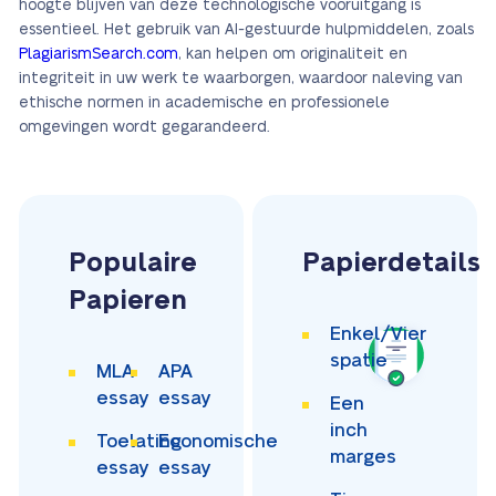
hoogte blijven van deze technologische vooruitgang is
essentieel. Het gebruik van AI-gestuurde hulpmiddelen, zoals
PlagiarismSearch.com
, kan helpen om originaliteit en
integriteit in uw werk te waarborgen, waardoor naleving van
ethische normen in academische en professionele
omgevingen wordt gegarandeerd.
Populaire
Papierdetails
Papieren
Enkel/Vier
spatie
MLA
APA
essay
essay
Een
inch
Toelating
Economische
marges
essay
essay