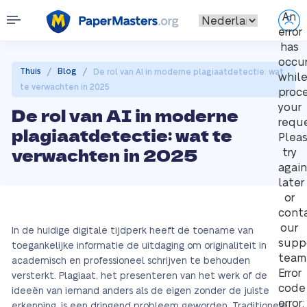
An
error
has
occu
/
/
Thuis
Blog
De rol van AI in moderne plagiaatdetectie: wat
whil
te verwachten in 2025
proc
your
De rol van AI in moderne
reque
plagiaatdetectie: wat te
Plea
verwachten in 2025
try
again
later
or
cont
our
In de huidige digitale tijdperk heeft de toename van
supp
toegankelijke informatie de uitdaging om originaliteit in
team
academisch en professioneel schrijven te behouden
Error
versterkt. Plagiaat, het presenteren van het werk of de
code
ideeën van iemand anders als de eigen zonder de juiste
error:
erkenning, is een dringend probleem geworden. Traditionele