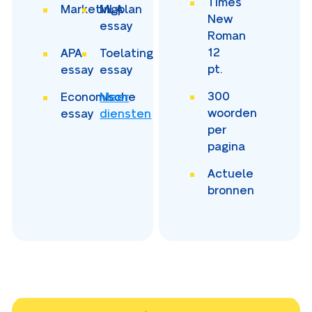
Times
Marketingplan
MLA
New
essay
Roman
12
APA
Toelating
pt.
essay
essay
300
Economische
Meer
woorden
essay
diensten
per
pagina
Actuele
bronnen