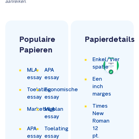
aanreiken.
Populaire
Papierdetails
Papieren
Enkel/Vier
spatie
MLA
APA
essay
essay
Een
inch
Toelating
Economische
marges
essay
essay
Times
Marketingplan
MLA
New
essay
Roman
12
APA
Toelating
pt.
essay
essay