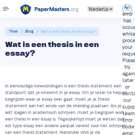
An
error
has
occu
/
/
Thuis
Blog
Wat is een thesis in een essay?
whil
proc
Wat is een thesis in een
your
essay?
reque
Plea
try
again
later
In eenvoudige bewoordingen is een thesis statement een
or
standpunt dat je inneemt in je essay. Om je lezer te helpen
cont
begrijpen waar je essay over gaat, moet je je thesis
our
statement aan het einde van de inleiding plaatsen. Als je
supp
wilt slagen in academisch schrijven, moet je begrijpen wat
team
een thesis in een essay is. Tegelijkertijd moet je weten dat
Error
elk type essay een andere aanpak vereist voor het schrijven
code
van een thesis statement. Hieronder vind je de
error: