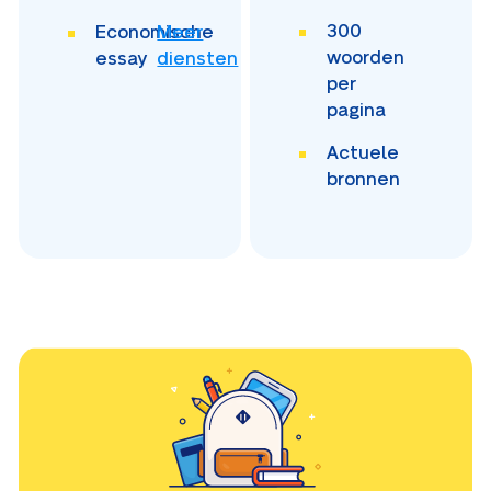
300
Economische
Meer
woorden
essay
diensten
per
pagina
Actuele
bronnen