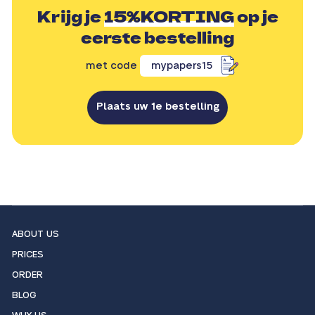
Krijg je
15%KORTING
op je
eerste bestelling
met code
mypapers15
Plaats uw 1e bestelling
ABOUT US
PRICES
ORDER
BLOG