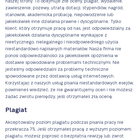
naszej strony. To obejmuje złe oceny, plagiat, wydalenie,
zawieszenie, pozewy, utratę dotacji, stypendiów, nagród,
stanowisk, akademicką probację, niepowodzenie lub
jakiekolwiek inne działania prawne i dyscyplinarne. Tylko
klient, który otrzymuje pracę od nas, jest odpowiedzialny za
jakiekolwiek działania dyscyplinarne wynikające z
nieetycznego, nielegalnego i nieodpowiedniego użycia
niestandardowo napisanych materiałów. Nasza firma nie
ponosi odpowiedzialności za jakiekolwiek opóźnienia w
dostawie spowodowane problemami technicznymi. Nie
jesteśmy odpowiedzialni za problemy techniczne
spowodowane przez dostawcę usług internetowych.
Korzystając z naszych usług pisania niestandardowych esejów,
powinieneś wiedzieć, że nie gwarantujemy ocen i nie możesz
żądać zwrotu pieniędzy, jeśli otrzymałeś złą ocenę.
Plagiat
Akceptowalny poziom plagiatu podczas pisania pracy nie
przekracza 7%. Jeśli otrzymałeś pracę z wyższym poziomem
plagiatu, możesz poprosić o bezpłatną rewizję lub zwrot