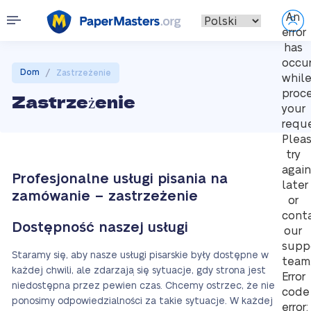
An
error
has
occu
/
Dom
Zastrzeżenie
whil
proc
Zastrzeżenie
your
reque
Plea
try
again
Profesjonalne usługi pisania na
later
zamówanie – zastrzeżenie
or
cont
Dostępność naszej usługi
our
supp
Staramy się, aby nasze usługi pisarskie były dostępne w
team
każdej chwili, ale zdarzają się sytuacje, gdy strona jest
Error
niedostępna przez pewien czas. Chcemy ostrzec, że nie
code
ponosimy odpowiedzialności za takie sytuacje. W każdej
error: