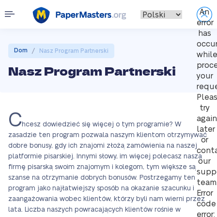
An
error
has
occu
/
Dom
Nasz Program Partnerski
whil
proc
Nasz Program Partnerski
your
reque
Plea
try
C
again
hcesz dowiedzieć się więcej o tym programie? W
later
zasadzie ten program pozwala naszym klientom otrzymywać
or
dobre bonusy, gdy ich znajomi złożą zamówienia na naszej
cont
platformie pisarskiej. Innymi słowy, im więcej polecasz naszą
our
firmę pisarską swoim znajomym i kolegom, tym większe są
supp
szanse na otrzymanie dobrych bonusów. Postrzegamy ten
team
program jako najłatwiejszy sposób na okazanie szacunku i
Error
zaangażowania wobec klientów, którzy byli nam wierni przez
code
lata. Liczba naszych powracających klientów rośnie w
error: