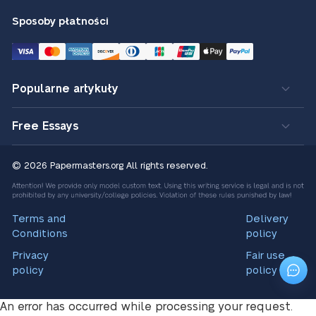
Sposoby płatności
Popularne artykuły
Free Essays
© 2026 Papermasters.org
All rights reserved.
Terms and
Delivery
Conditions
policy
Privacy
Fair use
policy
policy
An error has occurred while processing your request.