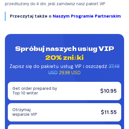
przedłużony do 4 dni, jeśli zamówisz nasz pakiet VIP.
Przeczytaj także o
Naszym Programie Partnerskim
Spróbuj naszych usług VIP
20% zniżki
Zapisz się do pakietu usług VIP i oszczędź
37,48
USD
29,98 USD
Get order prepared by
$10.95
Top 10 writer
Otrzymaj
$11.55
wsparcie VIP