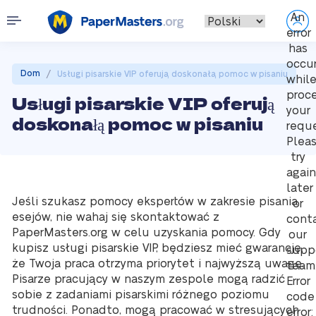
An
error
has
occu
/
Dom
Usługi pisarskie VIP oferują doskonałą pomoc w pisaniu
whil
proc
Usługi pisarskie VIP oferują
your
doskonałą pomoc w pisaniu
reque
Plea
try
again
later
Jeśli szukasz pomocy ekspertów w zakresie pisania
or
esejów, nie wahaj się skontaktować z
cont
PaperMasters.org w celu uzyskania pomocy. Gdy
our
kupisz usługi pisarskie VIP, będziesz mieć gwarancję,
supp
że Twoja praca otrzyma priorytet i najwyższą uwagę.
team
Pisarze pracujący w naszym zespole mogą radzić
Error
sobie z zadaniami pisarskimi różnego poziomu
code
trudności. Ponadto, mogą pracować w stresujących
error: