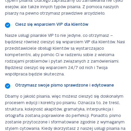
typem pisania. Dlatego zapraszamy do zamawiania nie tylko
esejów, ale także innych typów pisania. Z pomocą naszych
pisarzy na pewno otrzymasz prawdziwe arcydzieło.
Ciesz się wsparciem VIP dla klientów
Nasze usługi pisarskie VIP to nie jedyne, co otrzymasz –
będziesz również cieszyć się wsparciem VIP dla klientów. Nasi
przedstawiciele obsługi klientów są wystarczająco
kompetentni, aby pomóc Ci w radzeniu sobie z wieloma
rodzajami problemów i pytań związanych z zamówieniami.
Będziesz cieszyć się wsparciem 24/7 od nich i Twoja
współpraca będzie skuteczna.
Otrzymasz swoje pismo sprawdzone i edytowane
Dbamy o jakość pisania, więc możesz cieszyć się doskonałym
procesem edycji i korekty po pisaniu. Oznacza to, że treść,
struktura, kolejność akapitów, gramatyka, interpunkcja i
ortografia zostaną poprawione do perfekcji. Ponadto, pismo
zostanie przytoczone i sformatowane zgodnie z wymaganym
stylem cytowania. Kiedy skorzystasz z naszej usługi pisania na