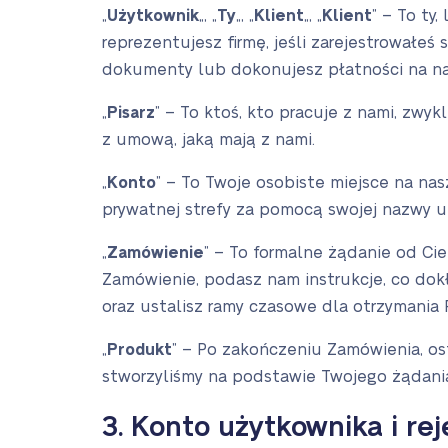
„
Użytkownik
„, „
Ty
„, „
Klient
„, „
Klient
” – To ty
reprezentujesz firmę, jeśli zarejestrowałeś 
dokumenty lub dokonujesz płatności na nasz
„
Pisarz
” – To ktoś, kto pracuje z nami, zw
z umową, jaką mają z nami.
„
Konto
” – To Twoje osobiste miejsce na na
prywatnej strefy za pomocą swojej nazwy uż
„
Zamówienie
” – To formalne żądanie od Cie
Zamówienie, podasz nam instrukcje, co dok
oraz ustalisz ramy czasowe dla otrzymania 
„
Produkt
” – Po zakończeniu Zamówienia, os
stworzyliśmy na podstawie Twojego żądania
3. Konto użytkownika i rej