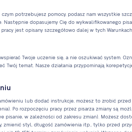
 z czym potrzebujesz pomocy, podasz nam wszystkie szcze
. Następnie dopasujemy Cię do wykwalifikowanego pisar
 pracy jest opisany szczegółowo dalej w tych Warunkach
 wspierać Twoje uczenie się, a nie oszukiwać system. Oz
eć Twój temat. Nasze działania przypominają korepetycje 
niu
mówieniu lub dodać instrukcje, możesz to zrobić przed
nia). Po rozpoczęciu pracy przez pisarza zmiany są moż
we pisanie, w zależności od zakresu zmian). Możesz dost
, zmienić styl, długość zamówienia itp., tylko przed pr