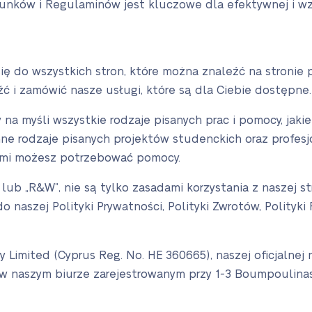
unków i Regulaminów jest kluczowe dla efektywnej i wz
się do wszystkich stron, które można znaleźć na stronie 
źć i zamówić nasze usługi, które są dla Ciebie dostępne.
na myśli wszystkie rodzaje pisanych prac i pomocy, jaki
 inne rodzaje pisanych projektów studenckich oraz profesj
ymi możesz potrzebować pomocy.
 lub „R&W”, nie są tylko zasadami korzystania z naszej 
o naszej Polityki Prywatności, Polityki Zwrotów, Polityki R
y Limited (Cyprus Reg. No. HE 360665), naszej oficjalnej
w naszym biurze zarejestrowanym przy 1-3 Boumpoulinas, 