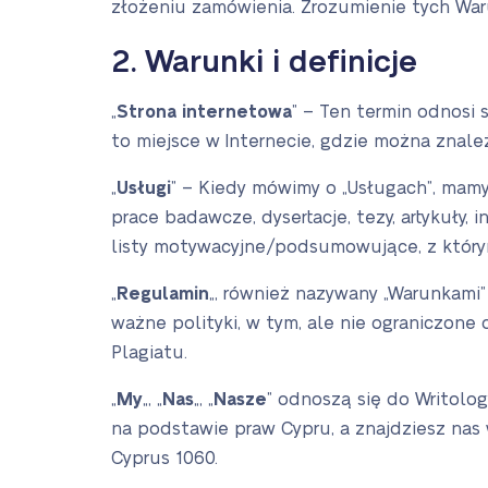
złożeniu zamówienia. Zrozumienie tych War
2. Warunki i definicje
„
Strona internetowa
” – Ten termin odnosi 
to miejsce w Internecie, gdzie można znale
„
Usługi
” – Kiedy mówimy o „Usługach”, mamy 
prace badawcze, dysertacje, tezy, artykuły,
listy motywacyjne/podsumowujące, z któr
„
Regulamin
„, również nazywany „Warunkami”
ważne polityki, w tym, ale nie ograniczone d
Plagiatu.
„
My
„, „
Nas
„, „
Nasze
” odnoszą się do Writolog
na podstawie praw Cypru, a znajdziesz nas 
Cyprus 1060.