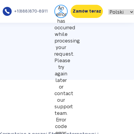
An
+1(888)870-8911
Zamów teraz
error
has
occurred
while
processing
your
request.
Please
try
again
later
or
contact
our
support
team.
Error
code
error: