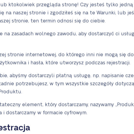
, lub ktokolwiek przegląda stronę! Czy jesteś tylko jed
się na naszej stronie i zgodziłeś się na te Warunki, lub j
ej stronie, ten termin odnosi się do ciebie.
ykle na zasadach wolnego zawodu, aby dostarczyć ci usłu
szej stronie internetowej, do którego inni nie mogą się 
ytkownika i hasła, które utworzysz podczas rejestracji.
bie, abyśmy dostarczyli płatną usługę, np. napisanie cz
ładnie potrzebujesz, w tym wszystkie szczegóły dotycząc
Produktu.
tateczny element, który dostarczamy, nazywamy „Produkte
 i dostarczamy w formacie cyfrowym.
estracja