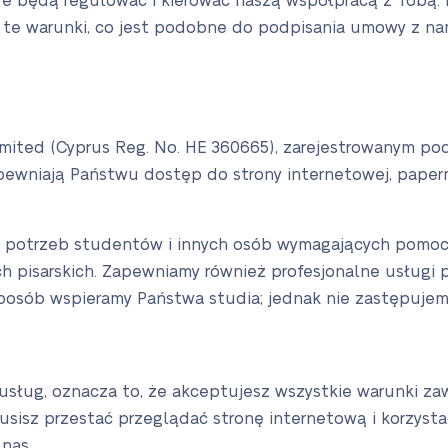
óre będą regulować i kierować naszą współpracą z Tobą. K
 te warunki, co jest podobne do podpisania umowy z nam
ited (Cyprus Reg. No. HE 360665), zarejestrowanym po
Zapewniają Państwu dostęp do strony internetowej, paperma
o potrzeb studentów i innych osób wymagających pomocy
h pisarskich. Zapewniamy również profesjonalne usługi pis
sposób wspieramy Państwa studia; jednak nie zastępujem
 usług, oznacza to, że akceptujesz wszystkie warunki za
usisz przestać przeglądać stronę internetową i korzyst
nas.