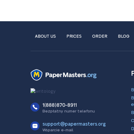
ABOUT US
PRICES
ORDER
BLOG
B
B
e
1(888)870-8911
Bezpłatny numer telefonu
B
C
support@papermasters.org
D
Wsparcie e-mail