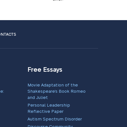
NTACTS
Free Essays
Movie Adaptation of the
e:
Shakespeare’s Book Romeo
and Juliet
Personal Leadership
Reflective Paper
Autism Spectrum Disorder
Discourse Community