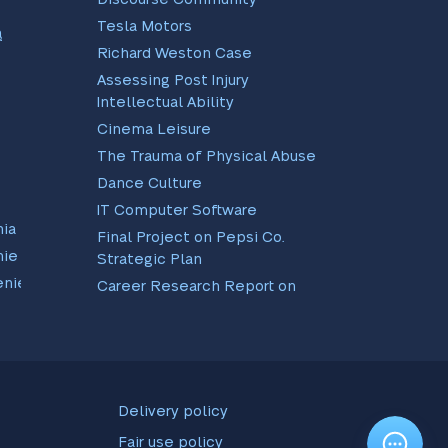
Tesla Motors
ą
Richard Weston Case
Assessing Post Injury
Intellectual Ability
Cinema Leisure
The Trauma of Physical Abuse
Dance Culture
IT Computer Software
ia
Final Project on Pepsi Co.
ie
Strategic Plan
enie
Career Research Report on
EBay and Amazon
Scientific Method As Applied
To Real Life Instances
RR Analysis Paper
Professional Development
Delivery policy
Plan
Fair use policy