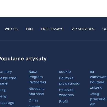
WHY US
FAQ
FREE ESSAYS
VIP SERVICES
CO
Popularne artykuły
annery
Nasz
cookie
na
Program
zamówani
ezpłatne
Polityka
Partnerski
Polityka
seje
prywatności
zniżek
Nieudana
log
Polityka
płatność
Usługi
zwrotów
eny
pisarskie
O nas
Profil
laczego
VIP
Opinie