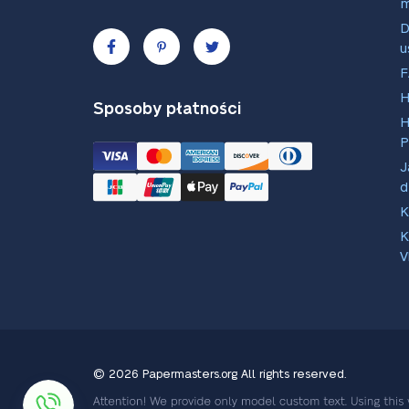
D
u
H
Sposoby płatności
H
P
J
d
K
K
V
© 2026 Papermasters.org
All rights reserved.