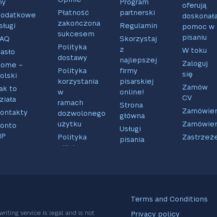
my
Program
oferują
Płatność
partnerski
odatkowe
doskonał
zakończona
sługi
Regulamin
pomoc w
sukcesem
pisaniu
FAQ
Skorzystaj
Polityka
z
W toku
asło
dostawy
najlepszej
Zaloguj
ome –
Polityka
firmy
się
olski
korzystania
pisarskiej
Zamów
ak to
w
online!
CV
ziała
ramach
Strona
Zamówien
ontakty
dozwolonego
główna
użytku
Zamówien
onto
Usługi
IP
Polityka
Zastrzeż
pisania
plików
Terms and Conditions
Privacy policy