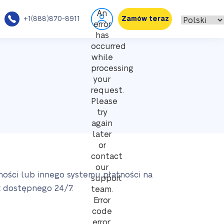
An
+1(888)870-8911
Zamów teraz
error
has
occurred
while
processing
your
request.
Please
try
again
later
or
contact
our
ności lub innego systemu płatności na
support
t dostępnego 24/7.
team.
Error
code
error: