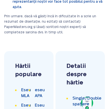
reprezentanții noștri vor face tot posibilul pentru a vă
ajuta.
Prin urmare, dacă vă găsiți încă în dificultate în a scrie un
rezumat de disertație, nu ezitați să contactați
PaperMasters.org și lăsați scriitorii noștri experți să
completeze sarcina dvs. în timp util.
Hârtii
Detalii
populare
despre
hârtie
Eseu
eseu
MLA
APA
Single/Double
spațiere
Eseu
Eseu