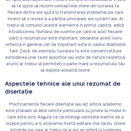
să te ajute să rezumi conceptele cheie din lucrarea ta.
Fiecare dintre ele ajută la transmiterea problemei pe care
încerci să o rezolvi și a părților principale ale lucrării tale. Ar
trebui să comunici aceste elemente în primul capitol, adică
introducerea. Numărul de cuvinte pe care le aloci fiecarei
părți a rezumatului este important, deoarece acest lucru
reflectă în general cât de important este în cadrul disertației
tale. Dacă, de exemplu, lucrarea ta este concentrată pe
extinderea unei teorii specifice sau este de natură teoretică,
atunci ar trebui să permiteți o parte mare a rezumatului tău
să explice această teorie.
Aspectele tehnice ale unui rezumat de
disertație
Practicamente fiecare disertație sau alt articol academic
este probabil să aibă cerințe particulare cu privire la modul în
care este scris. Asigură-te că înțelegi cerințele înainte de a
începe pentru a-ți economisi multă editare mai târziu. Unele
întrebări pe care ar trebui să le pui se referă la lungimea