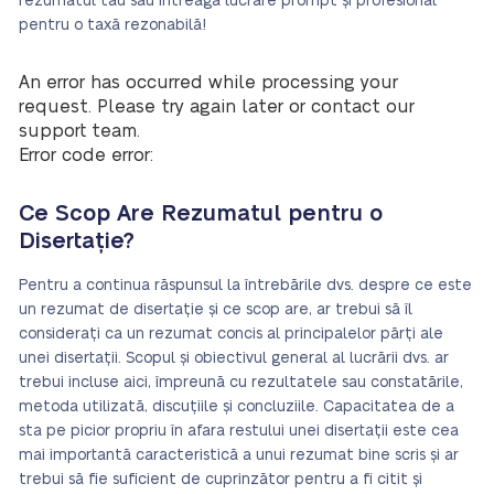
rezumatul tău sau întreaga lucrare prompt și profesional
pentru o taxă rezonabilă!
An error has occurred while processing your
request. Please try again later or contact our
support team.
Error code error:
Ce Scop Are Rezumatul pentru o
Disertație?
Pentru a continua răspunsul la întrebările dvs. despre ce este
un rezumat de disertație și ce scop are, ar trebui să îl
considerați ca un rezumat concis al principalelor părți ale
unei disertații. Scopul și obiectivul general al lucrării dvs. ar
trebui incluse aici, împreună cu rezultatele sau constatările,
metoda utilizată, discuțiile și concluziile. Capacitatea de a
sta pe picior propriu în afara restului unei disertații este cea
mai importantă caracteristică a unui rezumat bine scris și ar
trebui să fie suficient de cuprinzător pentru a fi citit și