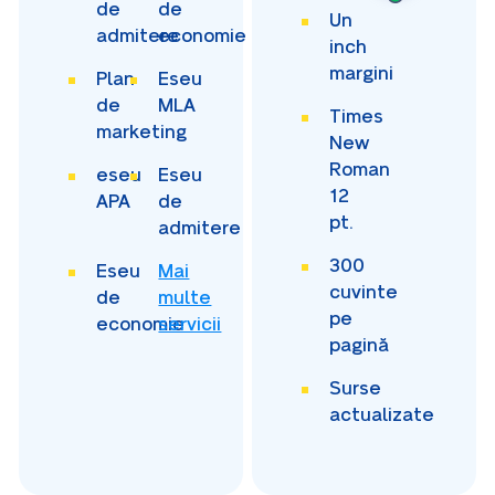
de
de
Un
admitere
economie
inch
margini
Plan
Eseu
de
MLA
Times
marketing
New
Roman
eseu
Eseu
12
APA
de
pt.
admitere
300
Eseu
Mai
cuvinte
de
multe
pe
economie
servicii
pagină
Surse
actualizate