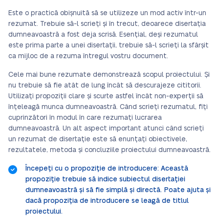
Este o practică obișnuită să se utilizeze un mod activ într-un
rezumat. Trebuie să-l scrieți și în trecut, deoarece disertația
dumneavoastră a fost deja scrisă. Esențial, deși rezumatul
este prima parte a unei disertații, trebuie să-l scrieți la sfârșit
ca mijloc de a rezuma întregul vostru document.
Cele mai bune rezumate demonstrează scopul proiectului. Și
nu trebuie să fie atât de lung încât să descurajeze cititorii.
Utilizați propoziții clare și scurte astfel încât non-experții să
înțeleagă munca dumneavoastră. Când scrieți rezumatul, fiți
cuprinzători în modul în care rezumați lucrarea
dumneavoastră. Un alt aspect important atunci când scrieți
un rezumat de disertație este să enunțați obiectivele,
rezultatele, metoda și concluziile proiectului dumneavoastră.
Începeți cu o propoziție de introducere: Această
propoziție trebuie să indice subiectul disertației
dumneavoastră și să fie simplă și directă. Poate ajuta și
dacă propoziția de introducere se leagă de titlul
proiectului.