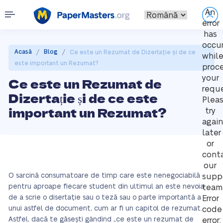
An
error
has
occu
/
/
Acasă
Blog
Ce este un Rezumat de Dizertație și de ce
whil
este important un Rezumat?
proc
your
Ce este un Rezumat de
reque
Dizertație și de ce este
Plea
important un Rezumat?
try
again
later
or
cont
our
O sarcină consumatoare de timp care este nenegociabilă
supp
pentru aproape fiecare student din ultimul an este nevoia
team
de a scrie o disertație sau o teză sau o parte importantă a
Error
unui astfel de document, cum ar fi un capitol de rezumat.
code
Astfel, dacă te găsești gândind „ce este un rezumat de
error: