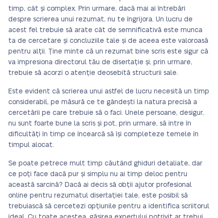
timp, cât și complex. Prin urmare, dacă mai ai întrebări
despre scrierea unui rezumat, nu te îngrijora. Un lucru de
acest fel trebuie să arate cât de semnificativă este munca
ta de cercetare și concluziile tale și de aceea este valoroasă
pentru alții. Ține minte că un rezumat bine scris este sigur că
va impresiona directorul tău de disertație și, prin urmare,
trebuie să acorzi o atenție deosebită structurii sale.
Este evident că scrierea unui astfel de lucru necesită un timp
considerabil, pe măsură ce te gândești la natura precisă a
cercetării pe care trebuie să o faci. Unele persoane, desigur,
nu sunt foarte bune la scris și pot, prin urmare, să intre în
dificultăți în timp ce încearcă să își completeze temele în
timpul alocat.
Se poate petrece mult timp căutând ghiduri detaliate, dar
ce poți face dacă pur și simplu nu ai timp deloc pentru
această sarcină? Dacă ai decis să obții ajutor profesional
online pentru rezumatul disertației tale, este posibil să
trebuiască să cercetezi opțiunile pentru a identifica scriitorul
ideal. Cu toate acestea, găsirea expertului potrivit ar trebui