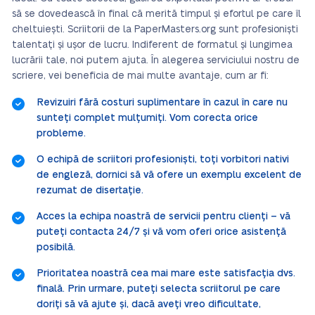
să se dovedească în final că merită timpul și efortul pe care îl
cheltuiești. Scriitorii de la PaperMasters.org sunt profesioniști
talentați și ușor de lucru. Indiferent de formatul și lungimea
lucrării tale, noi putem ajuta. În alegerea serviciului nostru de
scriere, vei beneficia de mai multe avantaje, cum ar fi:
Revizuiri fără costuri suplimentare în cazul în care nu
sunteți complet mulțumiți. Vom corecta orice
probleme.
O echipă de scriitori profesioniști, toți vorbitori nativi
de engleză, dornici să vă ofere un exemplu excelent de
rezumat de disertație.
Acces la echipa noastră de servicii pentru clienți – vă
puteți contacta 24/7 și vă vom oferi orice asistență
posibilă.
Prioritatea noastră cea mai mare este satisfacția dvs.
finală. Prin urmare, puteți selecta scriitorul pe care
doriți să vă ajute și, dacă aveți vreo dificultate,