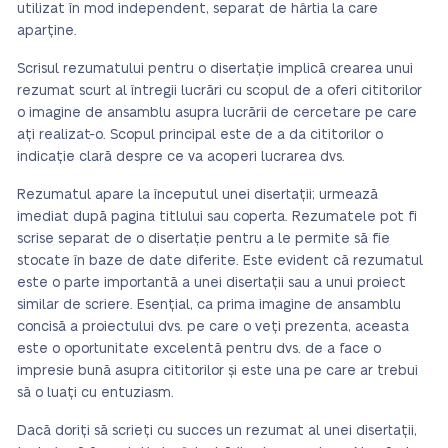
utilizat în mod independent, separat de hârtia la care
aparține.
Scrisul rezumatului pentru o disertație implică crearea unui
rezumat scurt al întregii lucrări cu scopul de a oferi cititorilor
o imagine de ansamblu asupra lucrării de cercetare pe care
ați realizat-o. Scopul principal este de a da cititorilor o
indicație clară despre ce va acoperi lucrarea dvs.
Rezumatul apare la începutul unei disertații; urmează
imediat după pagina titlului sau coperta. Rezumatele pot fi
scrise separat de o disertație pentru a le permite să fie
stocate în baze de date diferite. Este evident că rezumatul
este o parte importantă a unei disertații sau a unui proiect
similar de scriere. Esențial, ca prima imagine de ansamblu
concisă a proiectului dvs. pe care o veți prezenta, aceasta
este o oportunitate excelentă pentru dvs. de a face o
impresie bună asupra cititorilor și este una pe care ar trebui
să o luați cu entuziasm.
Dacă doriți să scrieți cu succes un rezumat al unei disertații,