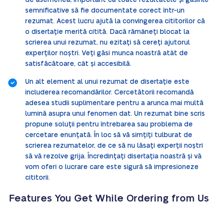
de asemenea, important ca toate rezultatele și găsirile
semnificative să fie documentate corect într-un
rezumat. Acest lucru ajută la convingerea cititorilor că
o disertație merită citită. Dacă rămâneți blocat la
scrierea unui rezumat, nu ezitați să cereți ajutorul
experților noștri. Veți găsi munca noastră atât de
satisfăcătoare, cât și accesibilă.
Un alt element al unui rezumat de disertație este
includerea recomandărilor. Cercetătorii recomandă
adesea studii suplimentare pentru a arunca mai multă
lumină asupra unui fenomen dat. Un rezumat bine scris
propune soluții pentru întrebarea sau problema de
cercetare enunțată. În loc să vă simțiți tulburat de
scrierea rezumatelor, de ce să nu lăsați experții noștri
să vă rezolve grija. Încredințați disertația noastră și vă
vom oferi o lucrare care este sigură să impresioneze
cititorii.
Features You Get While Ordering from Us