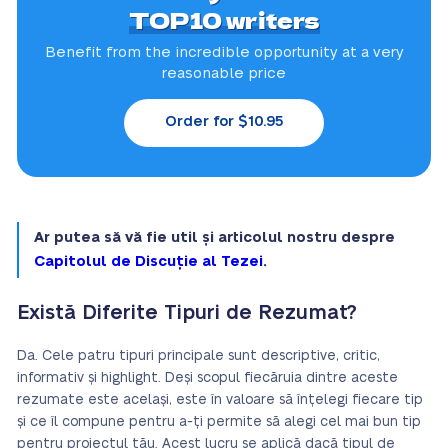
TOP10 writers
Benefit from the incredible
opportunity at a very
reasonable price
Order for $10.95
Ar putea să vă fie util și articolul nostru despre
Capitolul de Discuție al Tezei
.
Există Diferite Tipuri de Rezumat?
Da. Cele patru tipuri principale sunt descriptive, critic,
informativ și highlight. Deși scopul fiecăruia dintre aceste
rezumate este același, este în valoare să înțelegi fiecare tip
și ce îl compune pentru a-ți permite să alegi cel mai bun tip
pentru proiectul tău. Acest lucru se aplică dacă tipul de