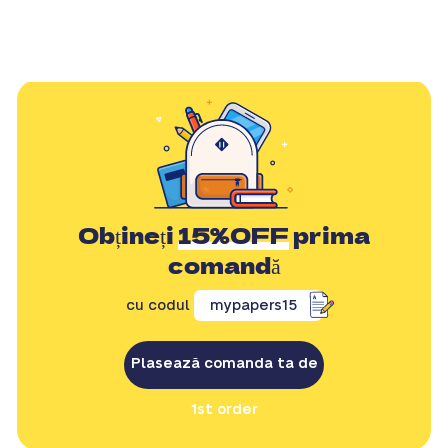
Obțineți
15%OFF
prima
comandă
cu codul
mypapers15
Plasează comanda ta de
1st order