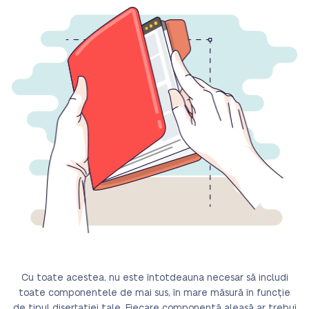
Cu toate acestea, nu este întotdeauna necesar să includi
toate componentele de mai sus, în mare măsură în funcție
de tipul disertației tale. Fiecare componentă aleasă ar trebui