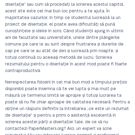
disertație” sau cum să procedați la scrierea acestui capitol,
acest site este cel mai bun loc pentru a te ajuta. În
majoritatea cazurilor, în timp ce studentul lucrează la un
proiect de disertație, el poate avea dificultăți să pună
cunoștințele și ideile în scris. Când studenții ajung în ultimii
ani de facultate sau universitate, unele dintre plângerile
comune pe care le au sunt despre frustrarea și durerile de
cap pe care le au atât de des și lucrează prin noapte, și
totuși continuă cu aceeași metodă de lucru. Scrierea
rezumatului pentru o disertație în acest mod poate fi foarte
contraproductivă.
Nerespectarea folosirii în cel mai bun mod a timpului prețios
disponibil poate însemna că te vei lupta și mai mult pe
măsură ce termenul limită se apropie și totuși lucrarea ta
poate să nu fie chiar aproape de calitatea necesară. Pentru a
obține un răspuns definitiv la întrebarea „ce este un rezumat
de disertație” și pentru a primi o asistență excelentă în
scrierea acestei părți a disertației tale, de ce să nu
contactezi PaperMasters.org? Aici, un expert va scrie