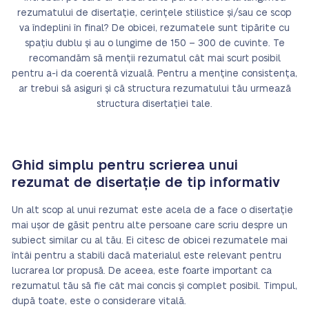
rezumatului de disertație, cerințele stilistice și/sau ce scop
va îndeplini în final? De obicei, rezumatele sunt tipărite cu
spațiu dublu și au o lungime de 150 – 300 de cuvinte. Te
recomandăm să menții rezumatul cât mai scurt posibil
pentru a-i da coerentă vizuală. Pentru a menține consistența,
ar trebui să asiguri și că structura rezumatului tău urmează
structura disertației tale.
Ghid simplu pentru scrierea unui
rezumat de disertație de tip informativ
Un alt scop al unui rezumat este acela de a face o disertație
mai ușor de găsit pentru alte persoane care scriu despre un
subiect similar cu al tău. Ei citesc de obicei rezumatele mai
întâi pentru a stabili dacă materialul este relevant pentru
lucrarea lor propusă. De aceea, este foarte important ca
rezumatul tău să fie cât mai concis și complet posibil. Timpul,
după toate, este o considerare vitală.