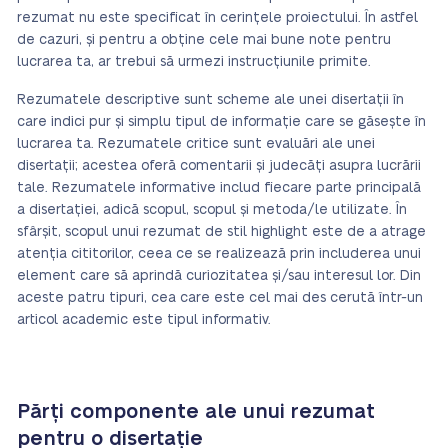
rezumat nu este specificat în cerințele proiectului. În astfel
de cazuri, și pentru a obține cele mai bune note pentru
lucrarea ta, ar trebui să urmezi instrucțiunile primite.
Rezumatele descriptive sunt scheme ale unei disertații în
care indici pur și simplu tipul de informație care se găsește în
lucrarea ta. Rezumatele critice sunt evaluări ale unei
disertații; acestea oferă comentarii și judecăți asupra lucrării
tale. Rezumatele informative includ fiecare parte principală
a disertației, adică scopul, scopul și metoda/le utilizate. În
sfârșit, scopul unui rezumat de stil highlight este de a atrage
atenția cititorilor, ceea ce se realizează prin includerea unui
element care să aprindă curiozitatea și/sau interesul lor. Din
aceste patru tipuri, cea care este cel mai des cerută într-un
articol academic este tipul informativ.
Părți componente ale unui rezumat
pentru o disertație