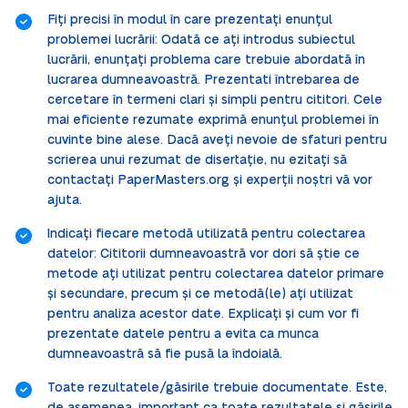
Fiți precisi în modul în care prezentați enunțul
problemei lucrării: Odată ce ați introdus subiectul
lucrării, enunțați problema care trebuie abordată în
lucrarea dumneavoastră. Prezentati întrebarea de
cercetare în termeni clari și simpli pentru cititori. Cele
mai eficiente rezumate exprimă enunțul problemei în
cuvinte bine alese. Dacă aveți nevoie de sfaturi pentru
scrierea unui rezumat de disertație, nu ezitați să
contactați PaperMasters.org și experții noștri vă vor
ajuta.
Indicați fiecare metodă utilizată pentru colectarea
datelor: Cititorii dumneavoastră vor dori să știe ce
metode ați utilizat pentru colectarea datelor primare
și secundare, precum și ce metodă(le) ați utilizat
pentru analiza acestor date. Explicați și cum vor fi
prezentate datele pentru a evita ca munca
dumneavoastră să fie pusă la îndoială.
Toate rezultatele/găsirile trebuie documentate. Este,