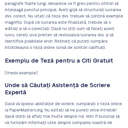
paragrafe foarte lungi, deoarece va fi greu pentru cititori să
înțeleagă punctul principal. Aveți grijă să structurați lucrarea
dvs. corect. Nu uitați că teza dvs. trebuie să conțină exemple
magnifici. După ce lucrarea este finalizată, trebuie să o
editați și să o corectați. Dacă nu știți cum să faceți acest
lucru, cereți unui prieten să revizuiască lucrarea dvs. și să
identifice posibilele erori. Rețineți că puteți cumpăra
întotdeauna o teză online scrisă de scriitori calificați.
Exemplu de Teză pentru a Citi Gratuit
[thesis-example]
Unde să Căutați Asistență de Scriere
Expertă
Dacă vă lipsesc abilitățile de scriere, cumpărați o teză online
la PaperMasters.org. Nu ezitați să ne puneți orice întrebări
dacă doriți să aflați mai multe despre noi. Vom fi bucuroși să
vă furnizăm informații utile despre compania noastră de