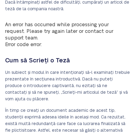
Dacă întâmpinați astfel de dificultăți, cumpărați un articol de
teză de la compania noastră.
An error has occurred while processing your
request. Please try again later or contact our
support team.
Error code error:
Cum să Scrieți o Teză
Un subiect și modul în care intenționați să-l examinați trebuie
prezentate în secțiunea introductivă. Dacă nu puteți
produce o introducere captivantă, nu ezitați să ne
contactați și să ne spuneți, „Scrieți-mi articolul de teză” și vă
vom ajuta cu plăcere.
În timp ce creați un document academic de acest tip,
studenții exprimă adesea ideile în același mod. Ca rezultat,
există multă redundanță care face ca lucrarea finalizată să
fie plictisitoare. Astfel, este necesar să găsiți o alternativă