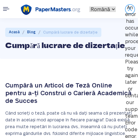
An
error
has
occu
/
/
Acasă
Blog
Cumpără lucrare de dizertație
whil
proc
Cumpără lucrare de dizertație
your
reque
Plea
try
again
later
Cumpără un Articol de Teză Online
or
pentru a-ți Construi o Carieră Academică
cont
de Succes
our
supp
Când scrieți o teză, poate că nu vă dați seama că prezentați
team
date în același mod aproape în fiecare paragraf. Dacă există
Error
prea multe repetări în lucrarea dvs., înseamnă că nu puteți
code
exprima gândurile dvs. folosind diferite mijloace lingvistice.
error: