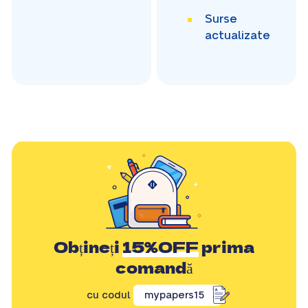
Surse
actualizate
Obțineți
15%OFF
prima
comandă
cu codul
mypapers15