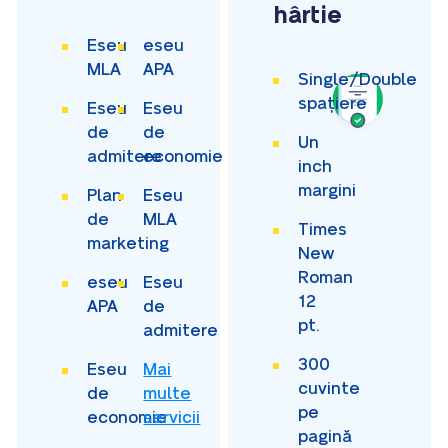
hârtie
Eseu
eseu
MLA
APA
Single/Double
spațiere
Eseu
Eseu
de
de
Un
admitere
economie
inch
margini
Plan
Eseu
de
MLA
Times
marketing
New
Roman
eseu
Eseu
12
APA
de
pt.
admitere
300
Eseu
Mai
cuvinte
de
multe
pe
economie
servicii
pagină