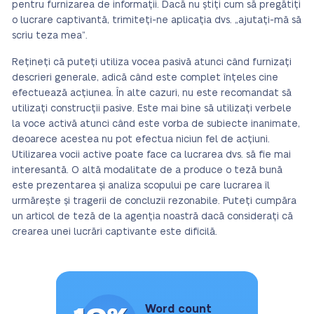
pentru furnizarea de informații. Dacă nu știți cum să pregătiți
o lucrare captivantă, trimiteți-ne aplicația dvs. „ajutați-mă să
scriu teza mea”.
Rețineți că puteți utiliza vocea pasivă atunci când furnizați
descrieri generale, adică când este complet înțeles cine
efectuează acțiunea. În alte cazuri, nu este recomandat să
utilizați construcții pasive. Este mai bine să utilizați verbele
la voce activă atunci când este vorba de subiecte inanimate,
deoarece acestea nu pot efectua niciun fel de acțiuni.
Utilizarea vocii active poate face ca lucrarea dvs. să fie mai
interesantă. O altă modalitate de a produce o teză bună
este prezentarea și analiza scopului pe care lucrarea îl
urmărește și tragerii de concluzii rezonabile. Puteți cumpăra
un articol de teză de la agenția noastră dacă considerați că
crearea unei lucrări captivante este dificilă.
Word count