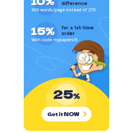
10%
difference
300 words/page instead of 270
15%
for a 1st-time
order
With code mypapers15
25
%
NOW
Get it