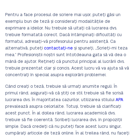
Pentru a face procesul de scriere mai ușor, puteți găsi un
exemplu bun de teză și considerați modalitățile de
exprimare a ideilor. Nu trebuie să uitați că lucrarea dvs.
trebuie formatată corect. Dacă întâmpinați dificultăți cu
formatul, adresați-vă profesorului pentru asistență. Ca
alternativă, puteți
contactați-ne
și spuneți, „Scrieți-mi teza
mea.” Profesioniștii noștri sunt întotdeauna gata să vă dea o
mână de ajutor. Rețineți că punctul principal al lucrării dvs.
trebuie prezentat clar și concis. Acest lucru vă va ajuta să vă
concentrați în special asupra explorării problemei.
Când creați o teză, trebuie să urmați anumite reguli. În
primul rând, asigurați-vă că știți ce stil trebuie să fie scrisă
lucrarea dvs. În majoritatea cazurilor, utilizarea stilului
APA
prevalează asupra celorlalte. Totuși, trebuie să clarificați
acest punct. În al doilea rând, lucrarea academică dvs.
trebuie să fie coerentă. Scribeți lucrarea dvs. în propoziții
simple. Dacă credeți că nu puteți face acest lucru singur,
cumpărați articole de teză online. În al treilea rând, nu faceți