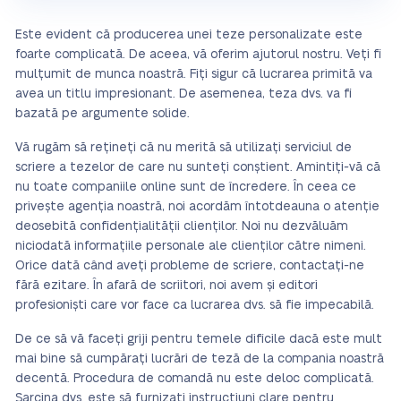
Este evident că producerea unei teze personalizate este
foarte complicată. De aceea, vă oferim ajutorul nostru. Veți fi
mulțumit de munca noastră. Fiți sigur că lucrarea primită va
avea un titlu impresionant. De asemenea, teza dvs. va fi
bazată pe argumente solide.
Vă rugăm să rețineți că nu merită să utilizați serviciul de
scriere a tezelor de care nu sunteți conștient. Amintiți-vă că
nu toate companiile online sunt de încredere. În ceea ce
privește agenția noastră, noi acordăm întotdeauna o atenție
deosebită confidențialității clienților. Noi nu dezvăluăm
niciodată informațiile personale ale clienților către nimeni.
Orice dată când aveți probleme de scriere, contactați-ne
fără ezitare. În afară de scriitori, noi avem și editori
profesioniști care vor face ca lucrarea dvs. să fie impecabilă.
De ce să vă faceți griji pentru temele dificile dacă este mult
mai bine să cumpărați lucrări de teză de la compania noastră
decentă. Procedura de comandă nu este deloc complicată.
Sarcina dvs. este să furnizați instrucțiuni clare pentru