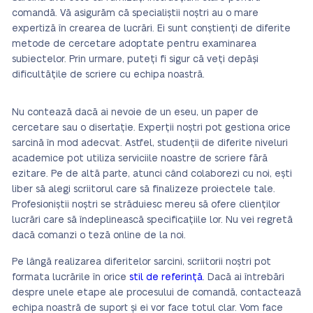
comandă. Vă asigurăm că specialiștii noștri au o mare
expertiză în crearea de lucrări. Ei sunt conștienți de diferite
metode de cercetare adoptate pentru examinarea
subiectelor. Prin urmare, puteți fi sigur că veți depăși
dificultățile de scriere cu echipa noastră.
Nu contează dacă ai nevoie de un eseu, un paper de
cercetare sau o disertație. Experții noștri pot gestiona orice
sarcină în mod adecvat. Astfel, studenții de diferite niveluri
academice pot utiliza serviciile noastre de scriere fără
ezitare. Pe de altă parte, atunci când colaborezi cu noi, ești
liber să alegi scriitorul care să finalizeze proiectele tale.
Profesioniștii noștri se străduiesc mereu să ofere clienților
lucrări care să îndeplinească specificațiile lor. Nu vei regretă
dacă comanzi o teză online de la noi.
Pe lângă realizarea diferitelor sarcini, scriitorii noștri pot
formata lucrările în orice
stil de referință
. Dacă ai întrebări
despre unele etape ale procesului de comandă, contactează
echipa noastră de suport și ei vor face totul clar. Vom face