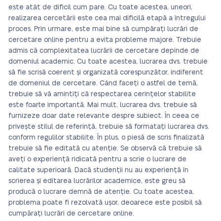
este atât de dificil cum pare. Cu toate acestea, uneori,
realizarea cercetării este cea mai dificilă etapă a întregului
proces. Prin urmare, este mai bine să cumpărați lucrări de
cercetare online pentru a evita probleme majore. Trebuie
admis că complexitatea lucrării de cercetare depinde de
domeniul academic. Cu toate acestea, lucrarea dvs. trebuie
să fie scrisă coerent și organizată corespunzător, indiferent
de domeniul de cercetare. Când faceți o astfel de temă,
trebuie să vă amintiți că respectarea cerințelor stabilite
este foarte importantă. Mai mult, lucrarea dvs. trebuie să
furnizeze doar date relevante despre subiect. În ceea ce
privește stilul de referință, trebuie să formatați lucrarea dvs.
conform regulilor stabilite. În plus, o piesă de scris finalizată
trebuie să fie editată cu atenție. Se observă că trebuie să
aveți o experiență ridicată pentru a scrie o lucrare de
calitate superioară. Dacă studenții nu au experiență în
scrierea și editarea lucrărilor academice, este greu să
producă o lucrare demnă de atenție. Cu toate acestea,
problema poate fi rezolvată ușor, deoarece este posibil să
cumpărați lucrări de cercetare online.