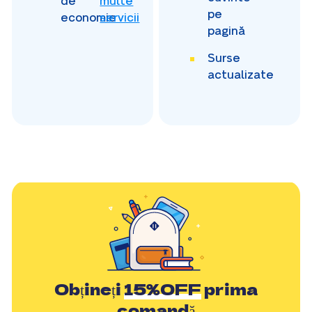
de
multe
pe
economie
servicii
pagină
Surse
actualizate
Obțineți
15%OFF
prima
comandă