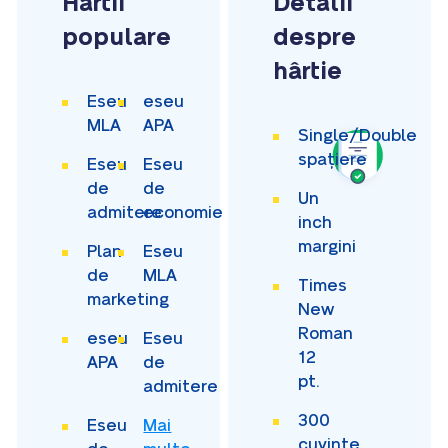
Hârtii
Detalii
populare
despre
hârtie
Eseu
eseu
MLA
APA
Single/Double
spațiere
Eseu
Eseu
de
de
Un
admitere
economie
inch
margini
Plan
Eseu
de
MLA
Times
marketing
New
Roman
eseu
Eseu
12
APA
de
pt.
admitere
300
Eseu
Mai
cuvinte