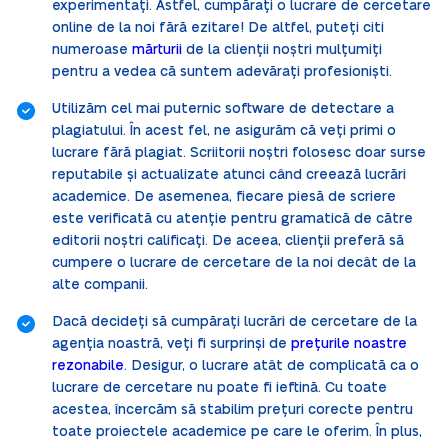
experimentați. Astfel, cumpărați o lucrare de cercetare
online de la noi fără ezitare! De altfel, puteți citi
numeroase
mărturii
de la clienții noștri mulțumiți
pentru a vedea că suntem adevărați profesioniști.
Utilizăm cel mai puternic software de detectare a
plagiatului. În acest fel, ne asigurăm că veți primi o
lucrare fără plagiat. Scriitorii noștri folosesc doar surse
reputabile și actualizate atunci când creează lucrări
academice. De asemenea, fiecare piesă de scriere
este verificată cu atenție pentru gramatică de către
editorii noștri calificați. De aceea, clienții preferă să
cumpere o lucrare de cercetare de la noi decât de la
alte companii.
Dacă decideți să cumpărați lucrări de cercetare de la
agenția noastră, veți fi surprinși de
prețurile noastre
rezonabile
. Desigur, o lucrare atât de complicată ca o
lucrare de cercetare nu poate fi ieftină. Cu toate
acestea, încercăm să stabilim prețuri corecte pentru
toate proiectele academice pe care le oferim. În plus,