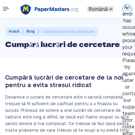
An
error
has
occu
/
/
Acasă
Blog
Cumpără lucrări de cercetare
whil
proc
Cumpără lucrări de cercetare
your
reque
Plea
try
again
Cumpără lucrări de cercetare de la noi
later
pentru a evita stresul ridicat
or
cont
Deoarece o lucrare de cercetare este o sarcină complexă,
our
trebuie să fii suficient de calificat pentru a o finaliza cu
supp
succes. Procesul de scriere a unei lucrări de cercetare de
team
calitate este lung și dificil, iar dacă ești foarte ocupat cu alte
Error
sarcini devine și mai complicat. Ce trebuie să faci dacă există
code
multe probleme de care trebuie să te ocupi și nu există timp
error: