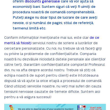
oferim
discounts generoase
care vă vor ajuta să
economisiți bani. Suntem siguri că veți fi uimiți de
procedura noastră de comandă comprehensibilă.
Puteți alege nu doar tipul de lucrare de care aveți
nevoie, ci și numărul de pagini, stilul de referință,
termenul limită etc.
Conform informațiilor menționate mai sus, este clar
de ce
merită să folosiți
serviciul nostru de scriere a lucrărilor de
cercetare personalizate. Cu noi, nu trebuie să vă faceți griji
cu privire la problemele de confidențialitate. Compania
noastră nu dezvăluie niciodată datele personale ale clienților
către terți. Garantăm confidențialitate completă! Profesorul
dvs. nu va afla despre acordul nostru. Trebuie să știți că
echipa noastră de suport pentru clienți este întotdeauna
dispusă să vă ajute la orice etapă a procesului de comandă.
Când utilizați serviciile noastre, nu veți mai suferi din cauza
tensiunii nervoase cauzate de temele dificile. Suntem aici
pentru a vă asigura succesul!