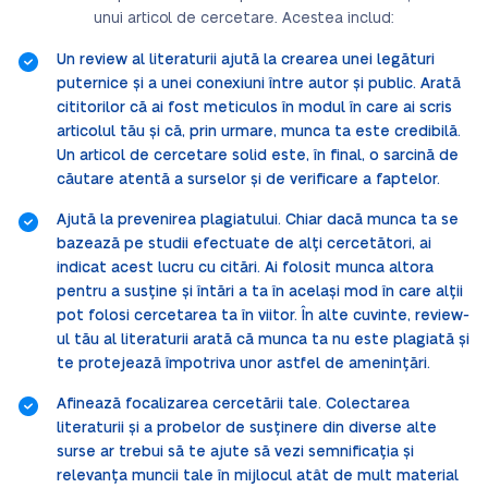
unui articol de cercetare. Acestea includ:
Un review al literaturii ajută la crearea unei legături
puternice și a unei conexiuni între autor și public. Arată
cititorilor că ai fost meticulos în modul în care ai scris
articolul tău și că, prin urmare, munca ta este credibilă.
Un articol de cercetare solid este, în final, o sarcină de
căutare atentă a surselor și de verificare a faptelor.
Ajută la prevenirea plagiatului. Chiar dacă munca ta se
bazează pe studii efectuate de alți cercetători, ai
indicat acest lucru cu citări. Ai folosit munca altora
pentru a susține și întări a ta în același mod în care alții
pot folosi cercetarea ta în viitor. În alte cuvinte, review-
ul tău al literaturii arată că munca ta nu este plagiată și
te protejează împotriva unor astfel de amenințări.
Afinează focalizarea cercetării tale. Colectarea
literaturii și a probelor de susținere din diverse alte
surse ar trebui să te ajute să vezi semnificația și
relevanța muncii tale în mijlocul atât de mult material