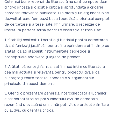
Cele mai bune recenzii de literatură nu sunt compuse doar
dintr-o sinteză și discuție critică și aprofundată a oricărei
cercetări relevante publicate. Ele oferă și un argument bine
dezvoltat care formează baza teoretică a efortului complet
de cercetare și a tezei sale. Prin urmare, o recenzie de
literatură perfect scrisă pentru o disertație ar trebui să:
Stabiliți contextul teoretic și fundalul pentru cercetarea
dvs. și furnizați justificări pentru întreprinderea ei, în timp ce
arătați că ați stăpânit instrumentele teoretice și
conceptuale adecvate și legate de proiect.
Arătați că sunteți familiarizat în mod intim cu literatura
cea mai actuală și relevantă pentru proiectul dvs. și că
cunoașteți toate teoriile, abordările și argumentele
principale din acest domeniu.
Oferiți o prezentare generală interconectată a lucrărilor
altor cercetători asupra subiectului dvs. de cercetare,
rezumând și evaluând un număr potrivit de proiecte similare
cu al dvs., cu o lentilă critică.