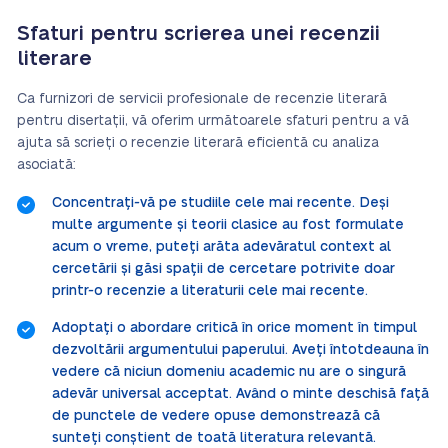
Sfaturi pentru scrierea unei recenzii
literare
Ca furnizori de servicii profesionale de recenzie literară
pentru disertații, vă oferim următoarele sfaturi pentru a vă
ajuta să scrieți o recenzie literară eficientă cu analiza
asociată:
Concentrați-vă pe studiile cele mai recente. Deși
multe argumente și teorii clasice au fost formulate
acum o vreme, puteți arăta adevăratul context al
cercetării și găsi spații de cercetare potrivite doar
printr-o recenzie a literaturii cele mai recente.
Adoptați o abordare critică în orice moment în timpul
dezvoltării argumentului paperului. Aveți întotdeauna în
vedere că niciun domeniu academic nu are o singură
adevăr universal acceptat. Având o minte deschisă față
de punctele de vedere opuse demonstrează că
sunteți conștient de toată literatura relevantă.