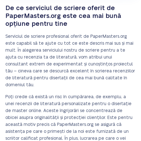
De ce serviciul de scriere oferit de
PaperMasters.org este cea mai bună
opțiune pentru tine
Serviciul de scriere profesional oferit de PaperMasters.org
este capabil să te ajute cu tot ce este descris mai sus și mai
mult. În alegerea serviciului nostru de scriere pentru a te
ajuta cu recenzia ta de literatură, vom atribui unui
consultant extrem de experimentat și cunoștințos proiectul
tău – cineva care se descurcă excelent în scrierea recenziilor
de literatură pentru disertații de cea mai bună calitate în
domeniul tău.
Poți crede că există un risc în cumpărarea, de exemplu, a
unei recenzii de literatură personalizate pentru o disertație
de master online. Aceste îngrijorări se concentrează de
obicei asupra originalității și protecției clienților. Este pentru
această motiv precis că PaperMasters.org se asigură că
asistența pe care o primești de la noi este furnizată de un
scriitor calificat profesional. În plus, lucrarea pe care o vei