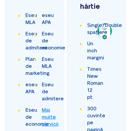
hârtie
Eseu
eseu
MLA
APA
Single/Double
spațiere
Eseu
Eseu
de
de
Un
admitere
economie
inch
margini
Plan
Eseu
de
MLA
Times
marketing
New
Roman
eseu
Eseu
12
APA
de
pt.
admitere
300
Eseu
Mai
cuvinte
de
multe
pe
economie
servicii
pagină