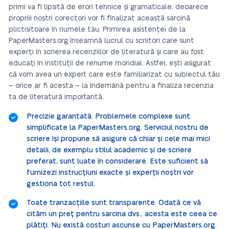
primi va fi lipsită de erori tehnice și gramaticale, deoarece
propriii noștri corectori vor fi finalizat această sarcină
plictisitoare în numele tău. Primirea asistenței de la
PaperMasters.org înseamnă lucrul cu scriitori care sunt
experți în scrierea recenziilor de literatură și care au fost
educați în instituții de renume mondial. Astfel, ești asigurat
că vom avea un expert care este familiarizat cu subiectul tău
– orice ar fi acesta – la îndemână pentru a finaliza recenzia
ta de literatură importantă.
Precizie garantată. Problemele complexe sunt
simplificate la PaperMasters.org. Serviciul nostru de
scriere își propune să asigure că chiar și cele mai mici
detalii, de exemplu stilul academic și de scriere
preferat, sunt luate în considerare. Este suficient să
furnizezi instrucțiuni exacte și experții noștri vor
gestiona tot restul.
Toate tranzacțiile sunt transparente. Odată ce vă
cităm un preț pentru sarcina dvs., acesta este ceea ce
plătiți. Nu există costuri ascunse cu PaperMasters.org.