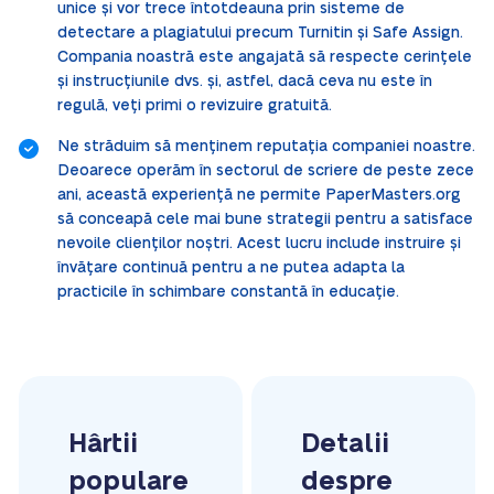
unice și vor trece întotdeauna prin sisteme de
detectare a plagiatului precum Turnitin și Safe Assign.
Compania noastră este angajată să respecte cerințele
și instrucțiunile dvs. și, astfel, dacă ceva nu este în
regulă, veți primi o revizuire gratuită.
Ne străduim să menținem reputația companiei noastre.
Deoarece operăm în sectorul de scriere de peste zece
ani, această experiență ne permite PaperMasters.org
să conceapă cele mai bune strategii pentru a satisface
nevoile clienților noștri. Acest lucru include instruire și
învățare continuă pentru a ne putea adapta la
practicile în schimbare constantă în educație.
Hârtii
Detalii
populare
despre