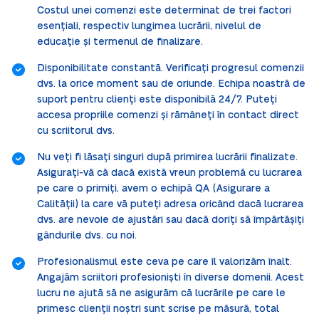
Costul unei comenzi este determinat de trei factori
esențiali, respectiv lungimea lucrării, nivelul de
educație și termenul de finalizare.
Disponibilitate constantă. Verificați progresul comenzii
dvs. la orice moment sau de oriunde. Echipa noastră de
suport pentru clienți este disponibilă 24/7. Puteți
accesa propriile comenzi și rămâneți în contact direct
cu scriitorul dvs.
Nu veți fi lăsați singuri după primirea lucrării finalizate.
Asigurați-vă că dacă există vreun problemă cu lucrarea
pe care o primiți, avem o echipă QA (Asigurare a
Calității) la care vă puteți adresa oricând dacă lucrarea
dvs. are nevoie de ajustări sau dacă doriți să împărtășiți
gândurile dvs. cu noi.
Profesionalismul este ceva pe care îl valorizăm înalt.
Angajăm scriitori profesioniști în diverse domenii. Acest
lucru ne ajută să ne asigurăm că lucrările pe care le
primesc clienții noștri sunt scrise pe măsură, total