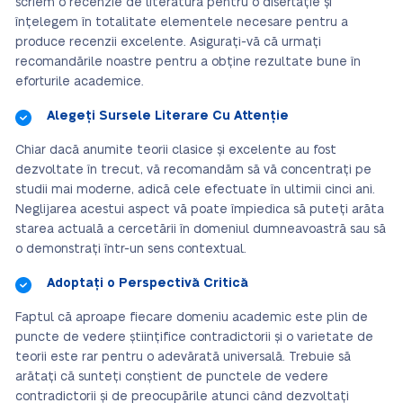
scriem o recenzie de literatură pentru o disertație și
înțelegem în totalitate elementele necesare pentru a
produce recenzii excelente. Asigurați-vă că urmați
recomandările noastre pentru a obține rezultate bune în
eforturile academice.
Alegeți Sursele Literare Cu Attenție
Chiar dacă anumite teorii clasice și excelente au fost
dezvoltate în trecut, vă recomandăm să vă concentrați pe
studii mai moderne, adică cele efectuate în ultimii cinci ani.
Neglijarea acestui aspect vă poate împiedica să puteți arăta
starea actuală a cercetării în domeniul dumneavoastră sau să
o demonstrați într-un sens contextual.
Adoptați o Perspectivă Critică
Faptul că aproape fiecare domeniu academic este plin de
puncte de vedere științifice contradictorii și o varietate de
teorii este rar pentru o adevărată universală. Trebuie să
arătați că sunteți conștient de punctele de vedere
contradictorii și de preocupările atunci când dezvoltați