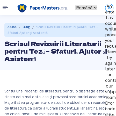
An
error
has
occu
/
/
Acasă
Blog
Scrisul Revizuirii Literaturii pentru Teză –
whil
Sfaturi, Ajutor și Asistență
proc
your
Scrisul Revizuirii Literaturii
reque
pentru Teză – Sfaturi, Ajutor și
Plea
Asistență
try
again
later
or
cont
our
Scrisul unei recenzii de literatură pentru o disertație este una
supp
dintre cele mai detaliate și provocatoare sarcini academice.
team
Majoritatea programelor de studii de obicei cer o recenzie
Error
de literatură ca parte a lucrării studentului, iar sarcina este
code
de obicei destul de minuțioasă. O recenzie de literatură bine
error: