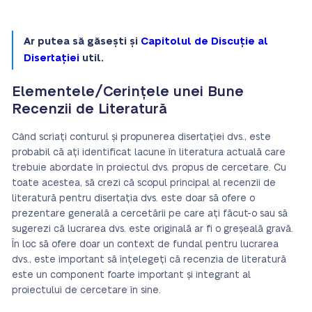
Ar putea să găsești și
Capitolul de Discuție al
Disertației
util.
Elementele/Cerințele unei Bune
Recenzii de Literatură
Când scriați conturul și propunerea disertației dvs., este
probabil că ați identificat lacune în literatura actuală care
trebuie abordate în proiectul dvs. propus de cercetare. Cu
toate acestea, să crezi că scopul principal al recenzii de
literatură pentru disertația dvs. este doar să ofere o
prezentare generală a cercetării pe care ați făcut-o sau să
sugerezi că lucrarea dvs. este originală ar fi o greșeală gravă.
În loc să ofere doar un context de fundal pentru lucrarea
dvs., este important să înțelegeți că recenzia de literatură
este un component foarte important și integrant al
proiectului de cercetare în sine.