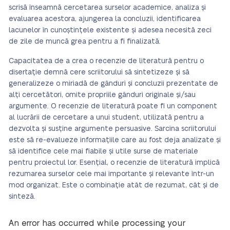
scrisă înseamnă cercetarea surselor academice, analiza și
evaluarea acestora, ajungerea la concluzii, identificarea
lacunelor în cunoștințele existente și adesea necesită zeci
de zile de muncă grea pentru a fi finalizată.
Capacitatea de a crea o recenzie de literatură pentru o
disertație demnă cere scriitorului să sintetizeze și să
generalizeze o miriadă de gânduri și concluzii prezentate de
alți cercetători, omite propriile gânduri originale și/sau
argumente. O recenzie de literatură poate fi un component
al lucrării de cercetare a unui student, utilizată pentru a
dezvolta și susține argumente persuasive. Sarcina scriitorului
este să re-evalueze informațiile care au fost deja analizate și
să identifice cele mai fiabile și utile surse de materiale
pentru proiectul lor. Esențial, o recenzie de literatură implică
rezumarea surselor cele mai importante și relevante într-un
mod organizat. Este o combinație atât de rezumat, cât și de
sinteză.
An error has occurred while processing your