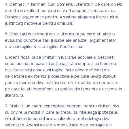
Defineți în termeni clari domeniul literaturii pe care o veți
discuta și explicați ce va și nu va fi acoperit în lucrarea dvs.
Furnizați argumente pentru a susține alegerea literaturii și
justificați motivele pentru omisiuni.
Discutați în termeni critici literatura pe care ați ales-o,
evaluând punctele tari și slabe ale analizei, argumentelor,
metodologiilor și strategiilor fiecărui text.
Identificați orice limitări în lucrările actuale și descrieți
orice lacună pe care intenționați să o umpleți cu lucrarea
dvs. Construiți conexiuni logice între orice deficiențe în
cercetarea existentă și obiectivele pe care le-ați stabilit
pentru lucrarea dvs., arătând cum întrebările de cercetare
pe care le-ați identificat au apărut din lacunele existente în
literatura.
Stabiliți un cadru conceptual coerent pentru cititorii dvs.
cu privire la modul în care ar trebui să înțeleagă ipotezele,
întrebările de cercetare, analizele și metodologia dvs.
selectate. Aceasta este o modalitate de a extrage din