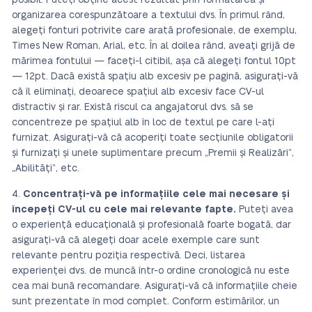
posibil. Puteți obține acest rezultat prin formatarea și
organizarea corespunzătoare a textului dvs. În primul rând,
alegeți fonturi potrivite care arată profesionale, de exemplu,
Times New Roman, Arial, etc. În al doilea rând, aveați grijă de
mărimea fontului — faceți-l citibil, așa că alegeți fontul 10pt
— 12pt. Dacă există spațiu alb excesiv pe pagină, asigurați-vă
că îl eliminați, deoarece spațiul alb excesiv face CV-ul
distractiv și rar. Există riscul ca angajatorul dvs. să se
concentreze pe spațiul alb în loc de textul pe care l-ați
furnizat. Asigurați-vă că acoperiți toate secțiunile obligatorii
și furnizați și unele suplimentare precum „Premii și Realizări”,
„Abilități”, etc.
Concentrați-vă pe informațiile cele mai necesare și
începeți CV-ul cu cele mai relevante fapte.
Puteți avea
o experiență educațională și profesională foarte bogată, dar
asigurați-vă că alegeți doar acele exemple care sunt
relevante pentru poziția respectivă. Deci, listarea
experienței dvs. de muncă într-o ordine cronologică nu este
cea mai bună recomandare. Asigurați-vă că informațiile cheie
sunt prezentate în mod complet. Conform estimărilor, un