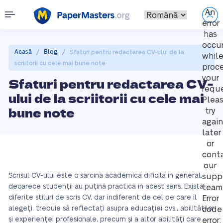
An
error
has
occu
/
/
Acasă
Blog
Sfaturi pentru redactarea CV-ului de la
whil
scriitorii cu cele mai bune note
proc
your
Sfaturi pentru redactarea CV-
reque
ului de la scriitorii cu cele mai
Plea
bune note
try
again
later
or
cont
our
Scrisul CV-ului este o sarcină academică dificilă în general,
supp
deoarece studenții au puțină practică în acest sens. Există
team
diferite stiluri de scris CV, dar indiferent de cel pe care îl
Error
alegeți, trebuie să reflectați asupra educației dvs., abilităților
code
și experienței profesionale, precum și a altor abilități care
error: