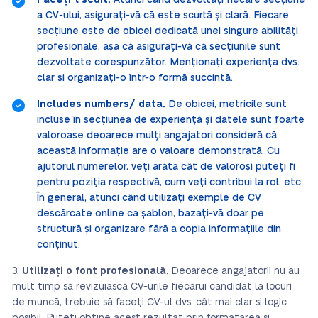
Faceți-l scurt.
Atunci când dezvoltați fiecare secțiune
a CV-ului, asigurați-vă că este scurtă și clară. Fiecare
secțiune este de obicei dedicată unei singure abilități
profesionale, așa că asigurați-vă că secțiunile sunt
dezvoltate corespunzător. Menționați experiența dvs.
clar și organizați-o într-o formă succintă.
Includes numbers/ data.
De obicei, metricile sunt
incluse în secțiunea de experiență și datele sunt foarte
valoroase deoarece mulți angajatori consideră că
această informație are o valoare demonstrată. Cu
ajutorul numerelor, veți arăta cât de valoroși puteți fi
pentru poziția respectivă, cum veți contribui la rol, etc.
În general, atunci când utilizați exemple de CV
descărcate online ca șablon, bazați-vă doar pe
structură și organizare fără a copia informațiile din
conținut.
Utilizați o font profesională.
Deoarece angajatorii nu au
mult timp să revizuiască CV-urile fiecărui candidat la locuri
de muncă, trebuie să faceți CV-ul dvs. cât mai clar și logic