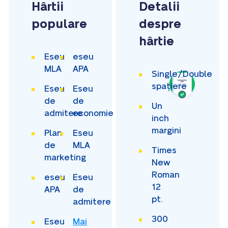
Hârtii
Detalii
populare
despre
hârtie
Eseu
eseu
MLA
APA
Single/Double
spațiere
Eseu
Eseu
de
de
Un
admitere
economie
inch
margini
Plan
Eseu
de
MLA
Times
marketing
New
Roman
eseu
Eseu
12
APA
de
pt.
admitere
300
Eseu
Mai