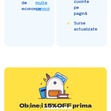
cuvinte
de
multe
pe
economie
servicii
pagină
Surse
actualizate
Obțineți
15%OFF
prima