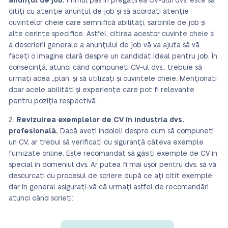
anunțul de job.
Primul pas în pregătirea CV-ului dvs. este să
citiți cu atenție anunțul de job și să acordați atenție
cuvintelor cheie care semnifică abilități, sarcinile de job și
alte cerințe specifice. Astfel, citirea acestor cuvinte cheie și
a descrierii generale a anunțului de job vă va ajuta să vă
faceți o imagine clară despre un candidat ideal pentru job. În
consecință, atunci când compuneți CV-ul dvs., trebuie să
urmați acea „plan” și să utilizați și cuvintele cheie. Menționați
doar acele abilități și experiențe care pot fi relevante
pentru poziția respectivă.
Revizuirea exemplelor de CV în industria dvs.
profesională.
Dacă aveți îndoieli despre cum să compuneți
un CV, ar trebui să verificați cu siguranță câteva exemple
furnizate online. Este recomandat să găsiți exemple de CV în
special în domeniul dvs. Ar putea fi mai ușor pentru dvs. să vă
descurcați cu procesul de scriere după ce ați citit exemple,
dar în general asigurați-vă că urmați astfel de recomandări
atunci când scrieți: