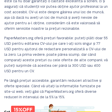
este că nu doar garantați o calitate excelentă a scrierii, ci și
asigurați că studenții vor putea obține ajutor profesional la un
cost accesibil. CV-ul este despre găsirea unui loc de muncă,
așa că dacă nu aveți un loc de muncă și aveți nevoie de
ajutor pentru a-l obține, considerăm că este valoroasă să
oferim serviciile noastre la prețuri rezonabile.
PaperMasters.org oferă prețuri favorabile: puteți plăti doar 55
USD pentru editarea CV-ului pe care l-ați scris singur și 77
USD pentru ajutorul de redactare personalizată a CV-ului de
la zero. La prima vedere, poate părea scump, dar când
comparați aceste prețuri cu cele oferite de alte companii, vă
puteți surprinde că acestea cer până la 300 USD sau 400
USD pentru un CV.
Pe lângă prețuri accesibile, garantăm reduceri atractive și
oferte speciale. Când vă uitați la informațiile furnizate pe
site-ul web, veți găsi că PaperMasters.org oferă diverse
reduceri în intervalul de la 5% la 15%.