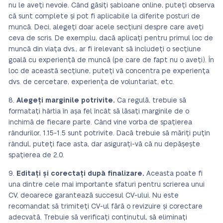
nu le aveți nevoie. Când găsiți șabloane online, puteți observa
că sunt complete și pot fi aplicabile la diferite posturi de
muncă. Deci, alegeți doar acele secțiuni despre care aveți
ceva de scris. De exemplu, dacă aplicați pentru primul loc de
muncă din viața dvs., ar fi irelevant să includeți o secțiune
goală cu experiență de muncă (pe care de fapt nu o aveți). În
loc de această secțiune, puteți vă concentra pe experiența
dvs. de cercetare, experiența de voluntariat, etc.
Alegeți marginile potrivite.
Ca regulă, trebuie să
formatați hârtia în așa fel încât să lăsați marginile de o
inchimă de fiecare parte. Când vine vorba de spațierea
rândurilor, 1.15-1.5 sunt potrivite. Dacă trebuie să măriți puțin
rândul, puteți face asta, dar asigurați-vă că nu depășește
spațierea de 2.0.
Editați și corectați după finalizare.
Aceasta poate fi
una dintre cele mai importante sfaturi pentru scrierea unui
CV, deoarece garantează succesul CV-ului. Nu este
recomandat să trimiteți CV-ul fără o revizuire și corectare
adecvată. Trebuie să verificați conținutul, să eliminați