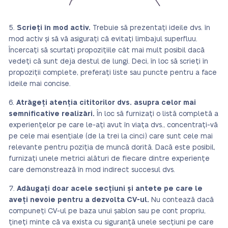
Scrieți în mod activ.
Trebuie să prezentați ideile dvs. în
mod activ și să vă asigurați că evitați limbajul superfluu.
Încercați să scurtați propozițiile cât mai mult posibil dacă
vedeți că sunt deja destul de lungi. Deci, în loc să scrieți în
propoziții complete, preferați liste sau puncte pentru a face
ideile mai concise.
Atrăgeți atenția cititorilor dvs. asupra celor mai
semnificative realizări.
În loc să furnizați o listă completă a
experiențelor pe care le-ați avut în viața dvs., concentrați-vă
pe cele mai esențiale (de la trei la cinci) care sunt cele mai
relevante pentru poziția de muncă dorită. Dacă este posibil,
furnizați unele metrici alături de fiecare dintre experiențe
care demonstrează în mod indirect succesul dvs.
Adăugați doar acele secțiuni și antete pe care le
aveți nevoie pentru a dezvolta CV-ul.
Nu contează dacă
compuneți CV-ul pe baza unui șablon sau pe cont propriu,
țineți minte că va exista cu siguranță unele secțiuni pe care