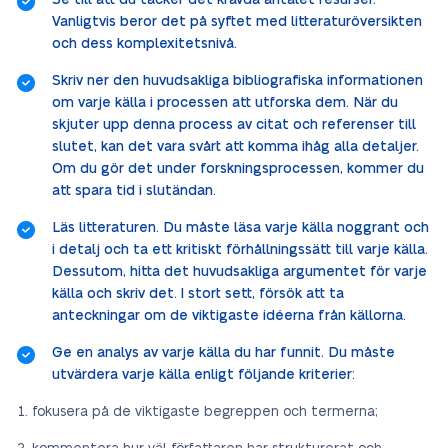
Se till att du täcker det krävda antalet resurser.
Vanligtvis beror det på syftet med litteraturöversikten
och dess komplexitetsnivå.
Skriv ner den huvudsakliga bibliografiska informationen
om varje källa i processen att utforska dem. När du
skjuter upp denna process av citat och referenser till
slutet, kan det vara svårt att komma ihåg alla detaljer.
Om du gör det under forskningsprocessen, kommer du
att spara tid i slutändan.
Läs litteraturen. Du måste läsa varje källa noggrant och
i detalj och ta ett kritiskt förhållningssätt till varje källa.
Dessutom, hitta det huvudsakliga argumentet för varje
källa och skriv det. I stort sett, försök att ta
anteckningar om de viktigaste idéerna från källorna.
Ge en analys av varje källa du har funnit. Du måste
utvärdera varje källa enligt följande kriterier:
fokusera på de viktigaste begreppen och termerna;