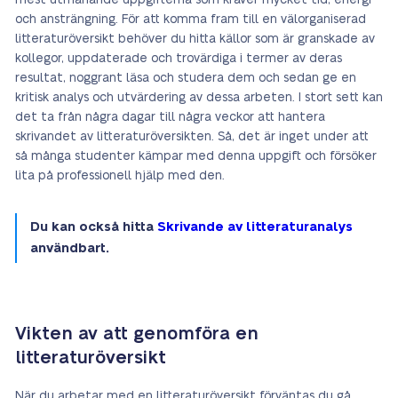
mest utmanande uppgifterna som kräver mycket tid, energi
och ansträngning. För att komma fram till en välorganiserad
litteraturöversikt behöver du hitta källor som är granskade av
kollegor, uppdaterade och trovärdiga i termer av deras
resultat, noggrant läsa och studera dem och sedan ge en
kritisk analys och utvärdering av dessa arbeten. I stort sett kan
det ta från några dagar till några veckor att hantera
skrivandet av litteraturöversikten. Så, det är inget under att
så många studenter kämpar med denna uppgift och försöker
lita på professionell hjälp med den.
Du kan också hitta
Skrivande av litteraturanalys
användbart.
Vikten av att genomföra en
litteraturöversikt
När du arbetar med en litteraturöversikt förväntas du gå