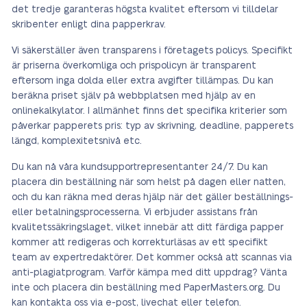
det tredje garanteras högsta kvalitet eftersom vi tilldelar
skribenter enligt dina papperkrav.
Vi säkerställer även transparens i företagets policys. Specifikt
är priserna överkomliga och prispolicyn är transparent
eftersom inga dolda eller extra avgifter tillämpas. Du kan
beräkna priset själv på webbplatsen med hjälp av en
onlinekalkylator. I allmänhet finns det specifika kriterier som
påverkar papperets pris: typ av skrivning, deadline, papperets
längd, komplexitetsnivå etc.
Du kan nå våra kundsupportrepresentanter 24/7. Du kan
placera din beställning när som helst på dagen eller natten,
och du kan räkna med deras hjälp när det gäller beställnings-
eller betalningsprocesserna. Vi erbjuder assistans från
kvalitetssäkringslaget, vilket innebär att ditt färdiga papper
kommer att redigeras och korrekturläsas av ett specifikt
team av expertredaktörer. Det kommer också att scannas via
anti-plagiatprogram. Varför kämpa med ditt uppdrag? Vänta
inte och placera din beställning med PaperMasters.org. Du
kan kontakta oss via e-post, livechat eller telefon.