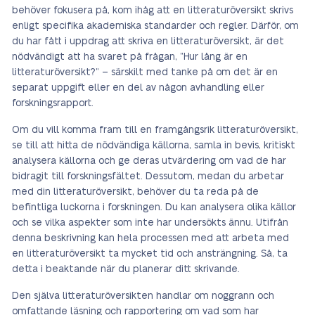
behöver fokusera på, kom ihåg att en litteraturöversikt skrivs
enligt specifika akademiska standarder och regler. Därför, om
du har fått i uppdrag att skriva en litteraturöversikt, är det
nödvändigt att ha svaret på frågan, ”Hur lång är en
litteraturöversikt?” – särskilt med tanke på om det är en
separat uppgift eller en del av någon avhandling eller
forskningsrapport.
Om du vill komma fram till en framgångsrik litteraturöversikt,
se till att hitta de nödvändiga källorna, samla in bevis, kritiskt
analysera källorna och ge deras utvärdering om vad de har
bidragit till forskningsfältet. Dessutom, medan du arbetar
med din litteraturöversikt, behöver du ta reda på de
befintliga luckorna i forskningen. Du kan analysera olika källor
och se vilka aspekter som inte har undersökts ännu. Utifrån
denna beskrivning kan hela processen med att arbeta med
en litteraturöversikt ta mycket tid och ansträngning. Så, ta
detta i beaktande när du planerar ditt skrivande.
Den själva litteraturöversikten handlar om noggrann och
omfattande läsning och rapportering om vad som har