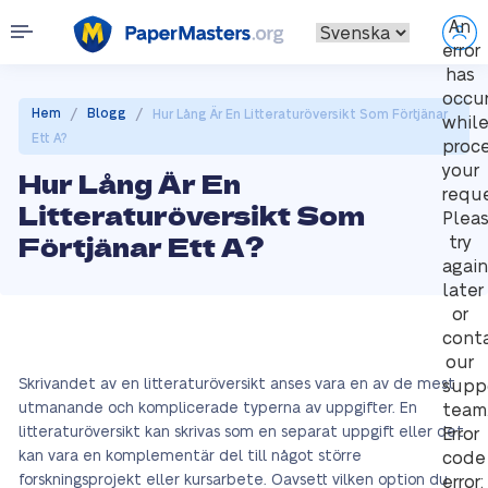
An
error
has
occu
/
/
Hem
Blogg
Hur Lång Är En Litteraturöversikt Som Förtjänar
whil
Ett A?
proc
your
Hur Lång Är En
reque
Litteraturöversikt Som
Plea
Förtjänar Ett A?
try
again
later
or
cont
our
Skrivandet av en litteraturöversikt anses vara en av de mest
supp
utmanande och komplicerade typerna av uppgifter. En
team
litteraturöversikt kan skrivas som en separat uppgift eller det
Error
kan vara en komplementär del till något större
code
forskningsprojekt eller kursarbete. Oavsett vilken option du
error: