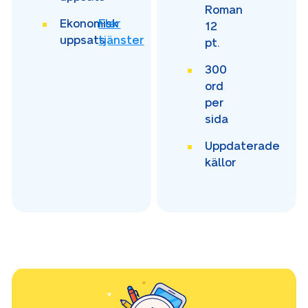
Roman
Ekonomisk
Fler
12
uppsats
tjänster
pt.
300
ord
per
sida
Uppdaterade
källor