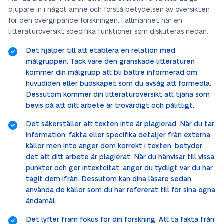
djupare in i något ämne och förstå betydelsen av översikten
för den övergripande forskningen. I allmänhet har en
litteraturöversikt specifika funktioner som diskuteras nedan:
Det hjälper till att etablera en relation med
målgruppen. Tack vare den granskade litteraturen
kommer din målgrupp att bli bättre informerad om
huvudidén eller budskapet som du avsåg att förmedla.
Dessutom kommer din litteraturöversikt att tjäna som
bevis på att ditt arbete är trovärdigt och pålitligt.
Det säkerställer att texten inte är plagierad. När du tar
information, fakta eller specifika detaljer från externa
källor men inte anger dem korrekt i texten, betyder
det att ditt arbete är plagierat. När du hänvisar till vissa
punkter och ger intextcitat, anger du tydligt var du har
tagit dem ifrån. Dessutom kan dina läsare sedan
använda de källor som du har refererat till för sina egna
ändamål.
Det lyfter fram fokus för din forskning. Att ta fakta från