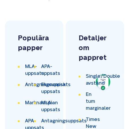
Populära
Detaljer
papper
om
pappret
MLA-
APA-
uppsats
uppsats
Single/Double
avstånd
Antagningsuppsats
Ekonomisk
uppsats
En
tum
Marknadsplan
MLA-
marginaler
uppsats
Times
APA-
Antagningsuppsats
New
uppsats