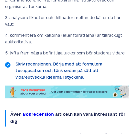
kommentera hur väl författaren har strukturerat och
organiserat tankarna;
analysera likheter och skillnader mellan de källor du har
valt;
kommentera om källorna (eller författarna) är tillräckligt
auktoritativa;
lyfta fram några befintliga luckor som bör studeras vidare.
Skriv recensionen. Börja med att formulera
tesuppsatsen och tänk sedan på sätt att
vidareutveckla idéerna i styckena.
Även
Bokrecension
artikeln kan vara intressant för
dig.