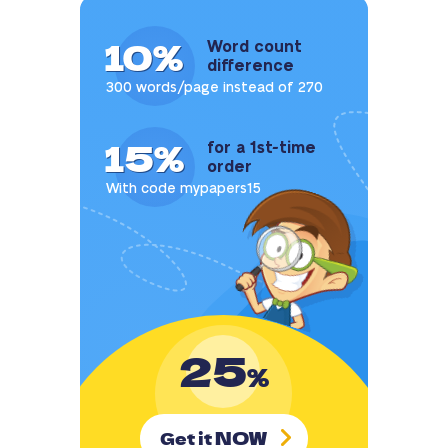
10%
Word count
difference
300 words/page instead of 270
15%
for a 1st-time
order
With code mypapers15
25
%
NOW
Get it