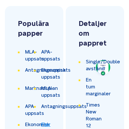
Populära
Detaljer
papper
om
pappret
MLA-
APA-
uppsats
uppsats
Single/Double
avstånd
Antagningsuppsats
Ekonomisk
uppsats
En
tum
Marknadsplan
MLA-
marginaler
uppsats
Times
APA-
Antagningsuppsats
New
uppsats
Roman
Ekonomisk
Fler
12