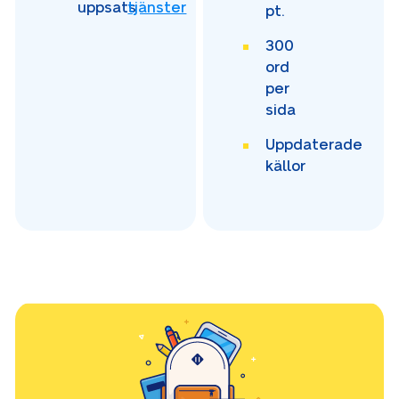
uppsats
tjänster
pt.
300
ord
per
sida
Uppdaterade
källor