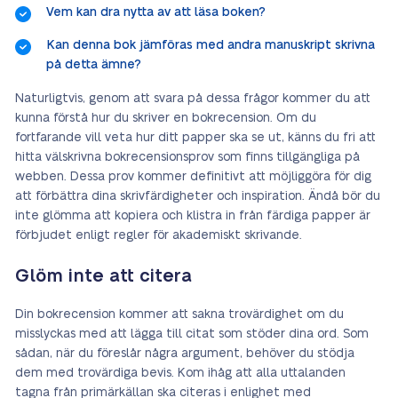
Vem kan dra nytta av att läsa boken?
Kan denna bok jämföras med andra manuskript skrivna
på detta ämne?
Naturligtvis, genom att svara på dessa frågor kommer du att
kunna förstå hur du skriver en bokrecension. Om du
fortfarande vill veta hur ditt papper ska se ut, känns du fri att
hitta välskrivna bokrecensionsprov som finns tillgängliga på
webben. Dessa prov kommer definitivt att möjliggöra för dig
att förbättra dina skrivfärdigheter och inspiration. Ändå bör du
inte glömma att kopiera och klistra in från färdiga papper är
förbjudet enligt regler för akademiskt skrivande.
Glöm inte att citera
Din bokrecension kommer att sakna trovärdighet om du
misslyckas med att lägga till citat som stöder dina ord. Som
sådan, när du föreslår några argument, behöver du stödja
dem med trovärdiga bevis. Kom ihåg att alla uttalanden
tagna från primärkällan ska citeras i enlighet med