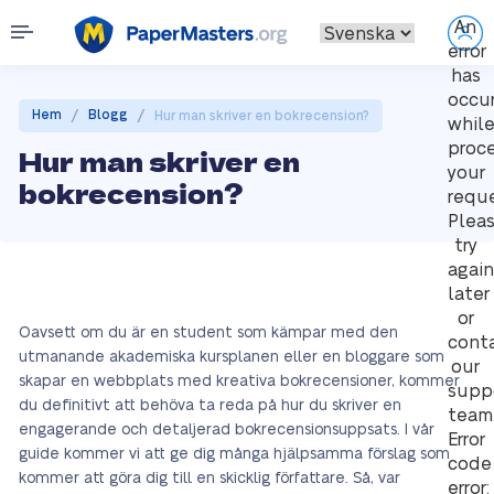
An
error
has
occu
/
/
Hem
Blogg
Hur man skriver en bokrecension?
whil
proc
Hur man skriver en
your
bokrecension?
reque
Plea
try
again
later
or
Oavsett om du är en student som kämpar med den
cont
utmanande akademiska kursplanen eller en bloggare som
our
skapar en webbplats med kreativa bokrecensioner, kommer
supp
du definitivt att behöva ta reda på hur du skriver en
team
engagerande och detaljerad bokrecensionsuppsats. I vår
Error
guide kommer vi att ge dig många hjälpsamma förslag som
code
kommer att göra dig till en skicklig författare. Så, var
error: