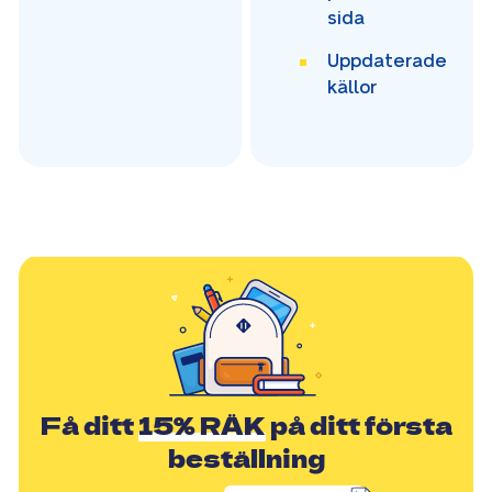
sida
Uppdaterade
källor
Få ditt
15% RÄK
på ditt första
beställning