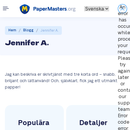
An
error
has
occu
/
/
Hem
Blogg
Jennifer A.
whil
proc
Jennifer A.
your
reque
Plea
try
again
Jag kan beskriva er skrivtjänst med tre korta ord – snabb,
later
briljant och lättanvänd! Och, självklart, fick jag ett utmärkt
or
papper!
cont
our
supp
team
Error
Populära
Detaljer
code
error: