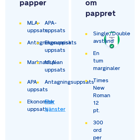
papper
om
pappret
MLA-
APA-
uppsats
uppsats
Single/Double
avstånd
Antagningsuppsats
Ekonomisk
uppsats
En
tum
Marknadsplan
MLA-
marginaler
uppsats
Times
APA-
Antagningsuppsats
New
uppsats
Roman
Ekonomisk
Fler
12
uppsats
tjänster
pt.
300
ord
per