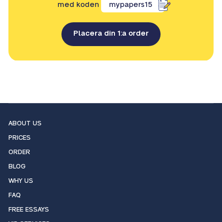
med koden
mypapers15
Placera din 1:a order
ABOUT US
PRICES
ORDER
BLOG
WHY US
FAQ
FREE ESSAYS