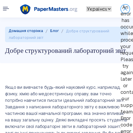
An
error
has
occu
/
/
Домашня сторінка
Блог
Добре структурований
whil
лабораторний звіт
proc
your
Добре структурований лабораторний звіт
reque
Plea
try
again
later
or
Якщо ви вивчаєте будь-який науковий курс, наприклад,
cont
фізику, хімію або медсестринську справу, вам точно
our
потрібно навчитися писати ідеальний лабораторний звіт.
supp
Завдання з написання лабораторного звіту є важливою
team
частиною вашої навчальної програми, яка значно впливає
Error
на вашу загальну оцінку. Деякі викладачі просять студентів
code
включати свої лабораторні звіти в лабораторний зошит,
error: