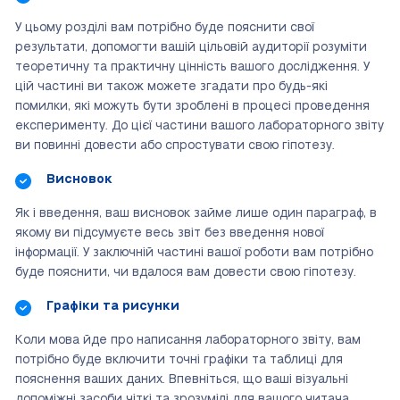
У цьому розділі вам потрібно буде пояснити свої
результати, допомогти вашій цільовій аудиторії розуміти
теоретичну та практичну цінність вашого дослідження. У
цій частині ви також можете згадати про будь-які
помилки, які можуть бути зроблені в процесі проведення
експерименту. До цієї частини вашого лабораторного звіту
ви повинні довести або спростувати свою гіпотезу.
Висновок
Як і введення, ваш висновок займе лише один параграф, в
якому ви підсумуєте весь звіт без введення нової
інформації. У заключній частині вашої роботи вам потрібно
буде пояснити, чи вдалося вам довести свою гіпотезу.
Графіки та рисунки
Коли мова йде про написання лабораторного звіту, вам
потрібно буде включити точні графіки та таблиці для
пояснення ваших даних. Впевніться, що ваші візуальні
допоміжні засоби чіткі та зрозумілі для вашого читача.