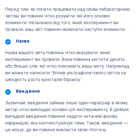
Перед тим, як почати працювати над своїм лабораторним
звітом, ви повинні чітко розуміти, які його основні
елементи. Незалежно від того, який експеримент ви
провели, ваш звіт повинен включати наступні елементи:
Назва
Назва вашого звіту повинна чітко вказувати, який
експеримент ви провели. Вона повинна містити десять
або більше слів, які чітко пояснюють вашу мету. Наприклад,
ви можете написати “Вплив ультрафіолетового світла на
швидкість росту кристалів бораксу.”
Введення
Зазвичай, введення займає лише один параграф, в якому
автор чітко викладає основні цілі експерименту. В деяких
випадках введення повинне надати читачеві фонову
інформацію, яка контекстуалізує тему. Також, введення —
це місце, де ви повинні викласти свою гіпотезу.