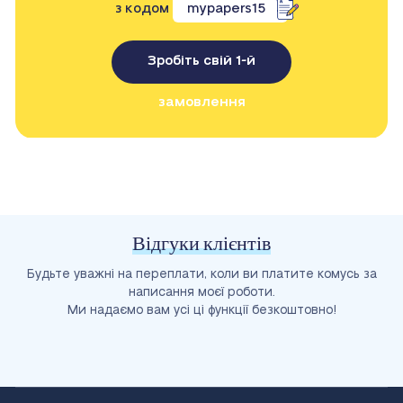
з кодом
mypapers15
Зробіть свій 1-й
замовлення
Відгуки клієнтів
Будьте уважні на переплати, коли ви платите комусь за
написання моєї роботи.
Ми надаємо вам усі ці функції безкоштовно!