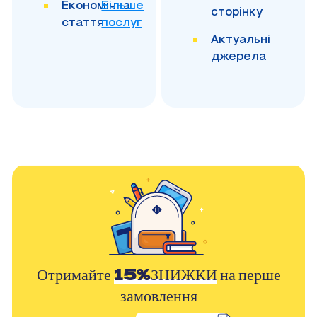
Економічна
Більше
сторінку
стаття
послуг
Актуальні
джерела
Отримайте
15%ЗНИЖКИ
на перше
замовлення