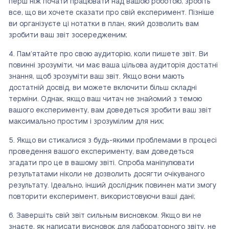
перш ніж почати працювати над вашою роботою, зробіть
все, що ви хочете сказати про свій експеримент. Пізніше
ви організуєте ці нотатки в план, який дозволить вам
зробити ваш звіт зосередженим;
Пам’ятайте про свою аудиторію, коли пишете звіт. Ви
повинні зрозуміти, чи має ваша цільова аудиторія достатні
знання, щоб зрозуміти ваш звіт. Якщо вони мають
достатній досвід, ви можете включити більш складні
терміни. Однак, якщо ваш читач не знайомий з темою
вашого експерименту, вам доведеться зробити ваш звіт
максимально простим і зрозумілим для них;
Якщо ви стикалися з будь-якими проблемами в процесі
проведення вашого експерименту, вам доведеться
згадати про це в вашому звіті. Спроба маніпулювати
результатами ніколи не дозволить досягти очікуваного
результату. Ідеально, інший дослідник повинен мати змогу
повторити експеримент, використовуючи ваші дані;
Завершіть свій звіт сильным висновком. Якщо ви не
знаєте, як написати висновок для лабораторного звіту, не