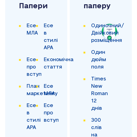
Папери
паперу
Есе
Есе
Одиночний/
МЛА
в
Двійковий
стилі
розміщення
APA
Один
Есе
Економічна
дюйм
про
стаття
поля
вступ
Times
План
Есе
New
маркетингу
МЛА
Roman
12
Есе
Есе
днів
в
про
стилі
вступ
300
APA
слів
на