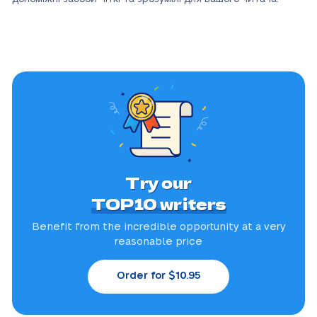
Try our
TOP10 writers
Benefit from the incredible
opportunity at a very
reasonable price
Order for $10.95