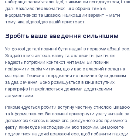
найкраще запам’ятали, ідеї, з якими ви погоджуєтеся, і так
далі. Важливо переконатися, що обрана тема є
інформативною та цікавою. Найкращий варіант – мати
тему, яка відповідає вашій пристрасті.
Зробіть ваше введення сильнішим
Усі фонові деталі повинні бути надані в першому абзаці есе.
Згадайте ім’я автора, назву та релевантні факти, які
надають потрібний контекст читачам. Ви повинні
повідомити своїм читачам, що у вас є власний погляд на
матеріал. Тезисне твердження не повинне бути довшим
за два речення. Воно розміщується в кінці вступних
параграфів і підкріплюється деякими додатковими
аргументами.
Рекомендується робити вступну частину стислою, цікавою
та інформативною. Ви повинні привернути увагу читачів за
допомогою якогось шокуючого, роздумного або приємного
факту, який буде несподіваним або творчим. Ви можете
подивитися на деякі вражаючі есе, щоб побачити підходи