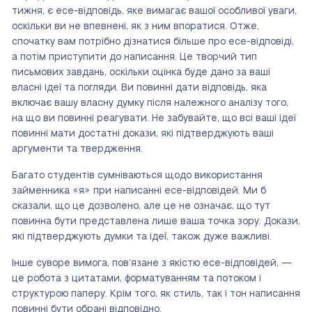
тижня, є есе-відповідь, яке вимагає вашої особливої уваги,
оскільки ви не впевнені, як з ним впоратися. Отже,
спочатку вам потрібно дізнатися більше про есе-відповіді,
а потім приступити до написання. Це творчий тип
письмових завдань, оскільки оцінка буде дано за ваші
власні ідеї та погляди. Ви повинні дати відповідь, яка
включає вашу власну думку після належного аналізу того,
на що ви повинні реагувати. Не забувайте, що всі ваші ідеї
повинні мати достатні докази, які підтверджують ваші
аргументи та твердження.
Багато студентів сумніваються щодо використання
займенника «я» при написанні есе-відповідей. Ми б
сказали, що це дозволено, але це не означає, що тут
повинна бути представлена лише ваша точка зору. Докази,
які підтверджують думки та ідеї, також дуже важливі.
Інше суворе вимога, пов’язане з якістю есе-відповідей, —
це робота з цитатами, форматуванням та потоком і
структурою паперу. Крім того, як стиль, так і тон написання
повинні бути обрані відповідно.