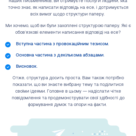
наших письменників, ви отримуєте послуги людини, яка
точно знає, як написати відповідь на есе, і дотримується
всіх вимог щодо структури паперу.
Ми хочемо, щоб ви були захоплені структурою паперу. Які є
обов’язкові елементи написання відповіді на есе?
Вступна частина з провокаційним тезисом.
Основна частина з декількома абзацами.
Висновок.
Отже, структура досить проста. Вам також потрібно
показати, що ви знаєте вибрану тему та поділитися
своїми ідеями. Головне в цьому — надіслати чітке
повідомлення та продемонструвати свої здібності до
формування думок та опори на факти.