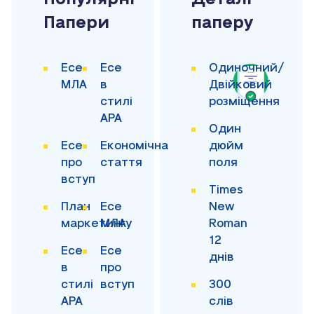
Папери
паперу
Есе
Есе
Одиночний/
МЛА
в
Двійковий
стилі
розміщення
APA
Один
Есе
Економічна
дюйм
про
стаття
поля
вступ
Times
План
Есе
New
маркетингу
МЛА
Roman
12
Есе
Есе
днів
в
про
стилі
вступ
300
APA
слів