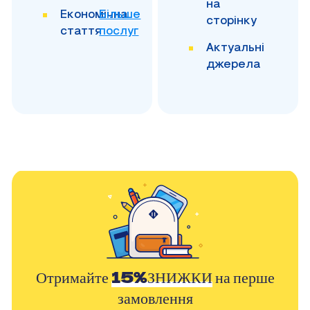
на
Економічна
Більше
сторінку
стаття
послуг
Актуальні
джерела
Отримайте
15%ЗНИЖКИ
на перше
замовлення