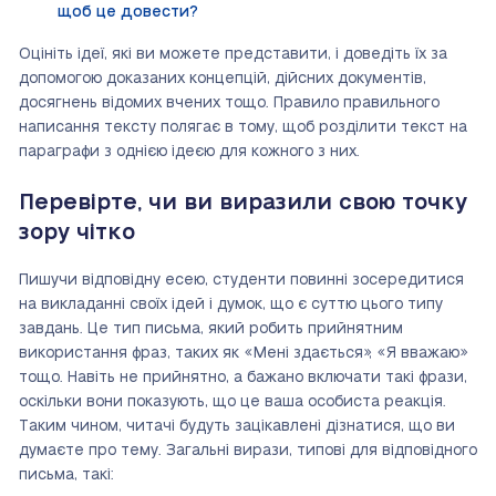
щоб це довести?
Оцініть ідеї, які ви можете представити, і доведіть їх за
допомогою доказаних концепцій, дійсних документів,
досягнень відомих вчених тощо. Правило правильного
написання тексту полягає в тому, щоб розділити текст на
параграфи з однією ідеєю для кожного з них.
Перевірте, чи ви виразили свою точку
зору чітко
Пишучи відповідну есею, студенти повинні зосередитися
на викладанні своїх ідей і думок, що є суттю цього типу
завдань. Це тип письма, який робить прийнятним
використання фраз, таких як «Мені здається», «Я вважаю»
тощо. Навіть не прийнятно, а бажано включати такі фрази,
оскільки вони показують, що це ваша особиста реакція.
Таким чином, читачі будуть зацікавлені дізнатися, що ви
думаєте про тему. Загальні вирази, типові для відповідного
письма, такі: