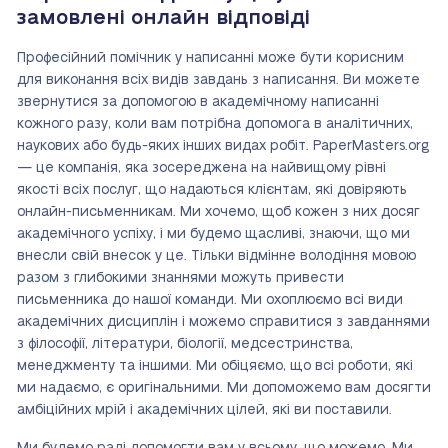
замовлені онлайн відповіді
Професійний помічник у написанні може бути корисним
для виконання всіх видів завдань з написання. Ви можете
звернутися за допомогою в академічному написанні
кожного разу, коли вам потрібна допомога в аналітичних,
наукових або будь-яких інших видах робіт. PaperMasters.org
— це компанія, яка зосереджена на найвищому рівні
якості всіх послуг, що надаються клієнтам, які довіряють
онлайн-письменникам. Ми хочемо, щоб кожен з них досяг
академічного успіху, і ми будемо щасливі, знаючи, що ми
внесли свій внесок у це. Тільки відмінне володіння мовою
разом з глибокими знаннями можуть привести
письменника до нашої команди. Ми охоплюємо всі види
академічних дисциплін і можемо справитися з завданнями
з філософії, літератури, біології, медсестринства,
менеджменту та іншими. Ми обіцяємо, що всі роботи, які
ми надаємо, є оригінальними. Ми допоможемо вам досягти
амбіційних мрій і академічних цілей, які ви поставили.