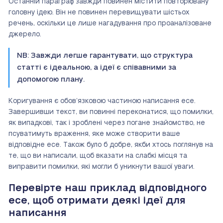
Останній параграф завжди повинен містити повторювану
головну ідею. Він не повинен перевищувати шістьох
речень, оскільки це лише нагадування про проаналізоване
джерело.
NB: Завжди легше гарантувати, що структура
статті є ідеальною, а ідеї є співавними за
допомогою плану.
Коригування є обов’язковою частиною написання есе.
Завершивши текст, ви повинні переконатися, що помилки,
як випадкові, так і зроблені через погане знайомство, не
псуватимуть враження, яке може створити ваше
відповідне есе. Також було б добре, якби хтось поглянув на
те, що ви написали, щоб вказати на слабкі місця та
виправити помилки, які могли б уникнути вашої уваги.
Перевірте наш приклад відповідного
есе, щоб отримати деякі ідеї для
написання