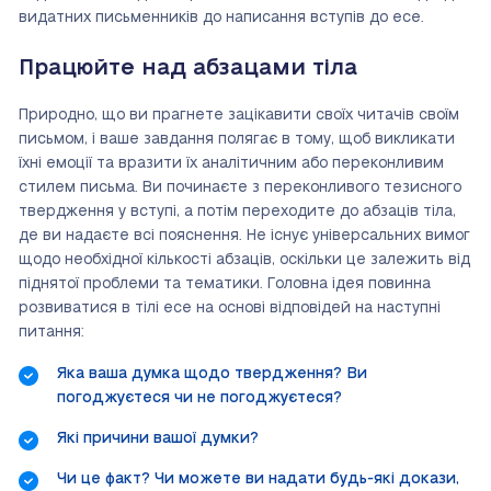
видатних письменників до написання вступів до есе.
Працюйте над абзацами тіла
Природно, що ви прагнете зацікавити своїх читачів своїм
письмом, і ваше завдання полягає в тому, щоб викликати
їхні емоції та вразити їх аналітичним або переконливим
стилем письма. Ви починаєте з переконливого тезисного
твердження у вступі, а потім переходите до абзаців тіла,
де ви надаєте всі пояснення. Не існує універсальних вимог
щодо необхідної кількості абзаців, оскільки це залежить від
піднятої проблеми та тематики. Головна ідея повинна
розвиватися в тілі есе на основі відповідей на наступні
питання:
Яка ваша думка щодо твердження? Ви
погоджуєтеся чи не погоджуєтеся?
Які причини вашої думки?
Чи це факт? Чи можете ви надати будь-які докази,