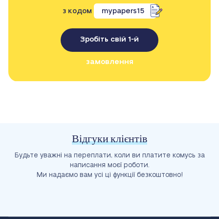
з кодом
mypapers15
Зробіть свій 1-й
замовлення
Відгуки клієнтів
Будьте уважні на переплати, коли ви платите комусь за
написання моєї роботи.
Ми надаємо вам усі ці функції безкоштовно!