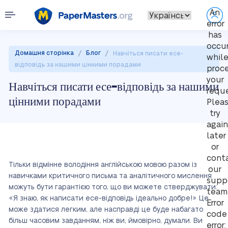
An
error
has
occu
/
/
Домашня сторінка
Блог
Навчіться писати есе-
whil
відповідь за нашими цінними порадами
proc
your
Навчіться писати есе-відповідь за нашими
reque
цінними порадами
Plea
try
again
later
or
cont
Тільки відмінне володіння англійською мовою разом із
our
навичками критичного письма та аналітичного мислення
supp
можуть бути гарантією того, що ви можете стверджувати:
team
«Я знаю, як написати есе-відповідь ідеально добре!» Це
Error
може здатися легким, але насправді це буде набагато
code
більш часовим завданням, ніж ви, ймовірно, думали. Ви
error: