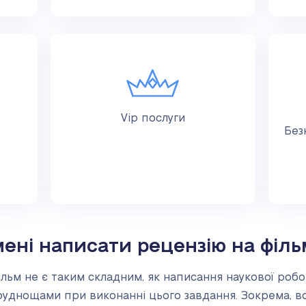
Vip послуги
Без
ені написати рецензію на фільм
ільм не є таким складним, як написання наукової робо
руднощами при виконанні цього завдання. Зокрема, в