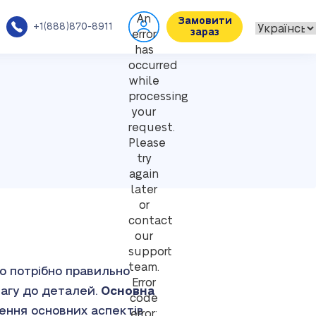
An
Замовити
+1(888)870-8911
зараз
error
has
occurred
while
processing
your
request.
Please
try
again
later
or
contact
our
support
team.
го потрібно правильно
Error
вагу до деталей.
Основна
code
ння основних аспектів
error: