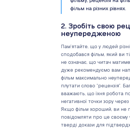
фільму, рецензія на філ
фільм на різних рівнях.
2. Зробіть свою ре
неупередженою
Пам’ятайте, що у людей різн
сподобався фільм, який ви т
не означає, що читач матиме
дуже рекомендуємо вам нап
фільм максимально неуперед
плутати слово “рецензія”. Б
вважають, що їхня робота п
негативної точки зору через 
Якщо фільм хороший, ви не 
повідомляти про це своєму 
тверді докази для підтверд