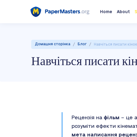
Home
About
S
/
/
Домашня сторінка
Блог
Навчіться писати кіно
Навчіться писати кі
Рецензія на
фільм
– це а
розуміти ефекти кінемат
мета написання реценз