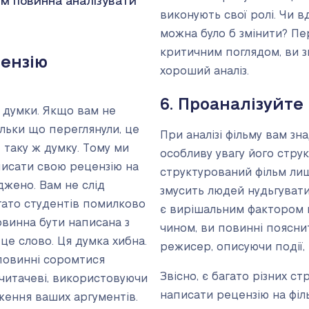
ьм повинна аналізувати
виконують свої ролі. Чи в
можна було б змінити? Пе
критичним поглядом, ви 
цензію
хороший аналіз.
6. Проаналізуйте
і думки. Якщо вам не
ільки що переглянули, це
При аналізі фільму вам з
 таку ж думку. Тому ми
особливу увагу його струк
исати свою рецензію на
структурований фільм лиш
жено. Вам не слід
змусить людей нудьгувати
агато студентів помилково
є вирішальним фактором п
овинна бути написана з
чином, ви повинні пояснит
це слово. Ця думка хибна.
режисер, описуючи події, я
повинні соромтися
Звісно, є багато різних ст
читачеві, використовуючи
написати рецензію на філ
ження ваших аргументів.