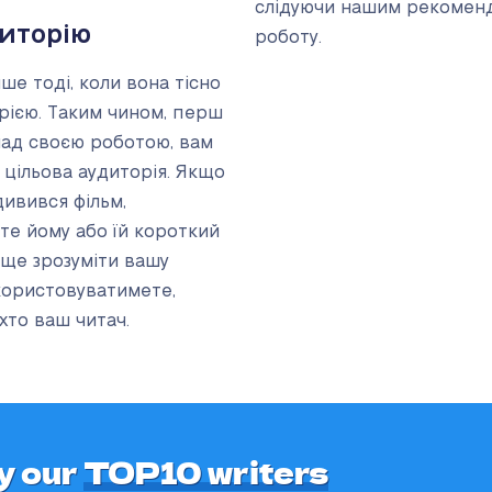
слідуючи нашим рекоменд
диторію
роботу.
ше тоді, коли вона тісно
рією. Таким чином, перш
над своєю роботою, вам
а цільова аудиторія. Якщо
дивився фільм,
те йому або їй короткий
аще зрозуміти вашу
икористовуватимете,
хто ваш читач.
y our
TOP10 writers