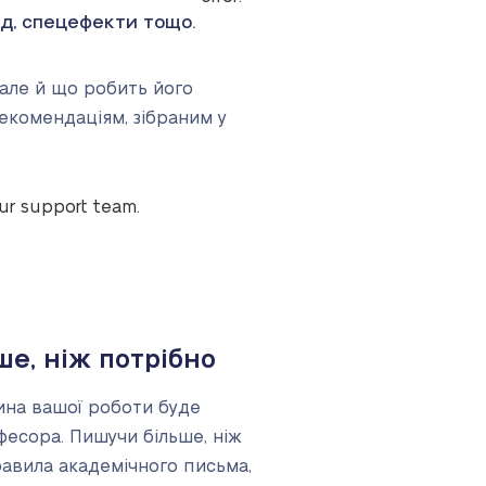
ад, спецефекти тощо.
 але й що робить його
рекомендаціям, зібраним у
our support team.
ше, ніж потрібно
ина вашої роботи буде
фесора. Пишучи більше, ніж
авила академічного письма,