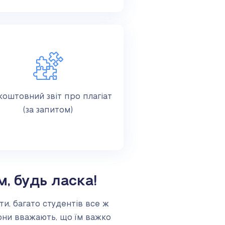
коштовний звіт про плагіат
(за запитом)
, будь ласка!
ти, багато студентів все ж
они вважають, що їм важко