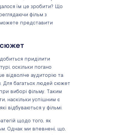
далося їм це зробити? Що
реглядаючи фільм з
зможете представити
 сюжет
надобиться приділити
турі, оскільки погано
е відволіче аудиторію та
. Для багатьох людей сюжет
ри виборі фільму. Таким
и, наскільки успішним є
кі відбуваються у фільмі.
ратегій щодо того, як
ьм. Однак ми впевнені, що,