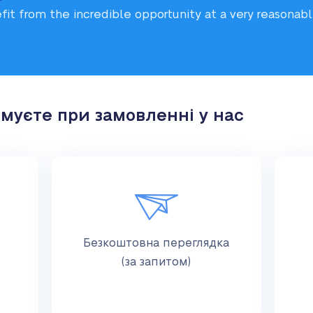
fit from the incredible
opportunity at a very reasonab
имуєте при замовленні у нас
Безкоштовна переглядка
(за запитом)