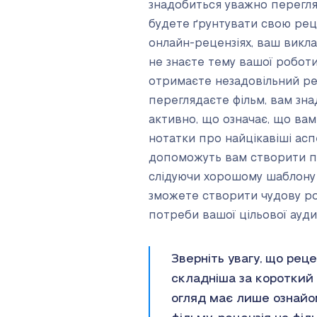
знадобиться уважно перегля
будете ґрунтувати свою рец
онлайн-рецензіях, ваш викла
не знаєте тему вашої роботи
отримаєте незадовільний рез
переглядаєте фільм, вам зн
активно, що означає, що ва
нотатки про найцікавіші асп
допоможуть вам створити пл
слідуючи хорошому шаблону р
зможете створити чудову ро
потреби вашої цільової аудит
Зверніть увагу, що реце
складніша за короткий 
огляд має лише ознайо