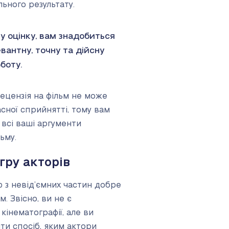
ьного результату.
 оцінку, вам знадобиться
антну, точну та дійсну
боту.
рецензія на фільм не може
сної сприйнятті, тому вам
всі ваші аргументи
ьму.
гру акторів
ю з невід’ємних частин добре
м. Звісно, ви не є
кінематографії, але ви
ти спосіб, яким актори