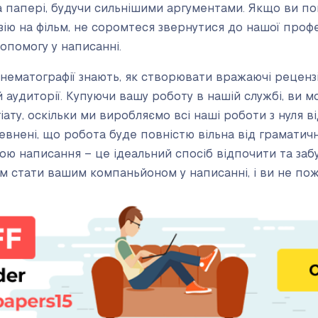
на папері, будучи сильнішими аргументами. Якщо ви по
зію на фільм, не соромтеся звернутися до нашої профес
опомогу у написанні.
інематографії знають, як створювати вражаючі рецензії
аудиторії. Купуючи вашу роботу в нашій службі, ви м
іату, оскільки ми виробляємо всі наші роботи з нуля ві
евнені, що робота буде повністю вільна від граматичн
ю написання – це ідеальний спосіб відпочити та забу
ам стати вашим компаньйоном у написанні, і ви не по