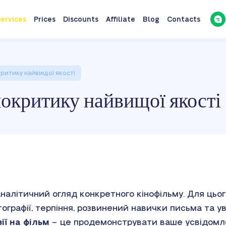
ervices
Prices
Discounts
Affiliate
Blog
Contacts
критику найвищої якості
нокритику найвищої якості
налітичний огляд конкретного кінофільму. Для цьо
ографії, терпіння, розвинений навички письма та у
ії на фільм
– це продемонструвати ваше усвідомле