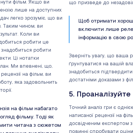
нути фільм. Якщо ви
що призведе до незадовіл
ензію лише на доступних
дач легко зрозуміє, що ви
Щоб отримати хорошу
. Таким чином, ви
включити лише релев
ультат. Коли ви
інформацію в свою ро
адобиться робити це
м знадобиться робити
Зверніть увагу, що ваша 
екти. Ці нотатки
ґрунтуватися на вашій вла
ан. Ми впевнені, що,
знадобиться підтвердити 
ецензії на фільм, ви
достатніми доказами з філ
боту, яка задовольнить
орії.
5. Проаналізуйте 
Точний аналіз гри є одніє
нзія на фільм набагато
написаної рецензії на філь
огляд фільму. Тоді як
досвідченим експертом з 
мити читача з сюжетом
повинні спробувати оціни