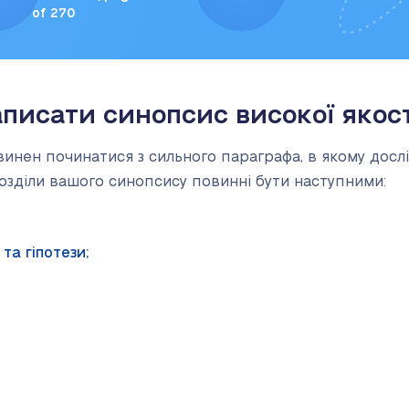
of 270
аписати синопсис високої якост
нен починатися з сильного параграфа, в якому дослі
розділи вашого синопсису повинні бути наступними:
а гіпотези;