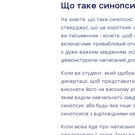
Що таке синопси
Не знаєте, що таке синопсис
стверджує, що це короткий, а
ви письменник і хочете, щоб 
включатиме привабливий опис
є дуже важким завданням, оск
демонструючи написаний док
Коли ви студент, який здобув
дисертації, щоб представити 
виконати його на високому р
яким видом навчального завда
синопсис або будь-яке інше 
синопсисів з відповідними ква
Коли мова йде про написання 