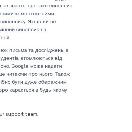
и не знаєте, що таке синопсис
 нашими компетентними
 синопсису. Якщо ви не
мінний синопсис на
лення.
чок письма та досліджень, а
тудентів втомлюються від
вісно, Google може надати
ише читаючи про нього. Також
рібно бути дуже обережним,
оро карається в будь-якому
our support team.