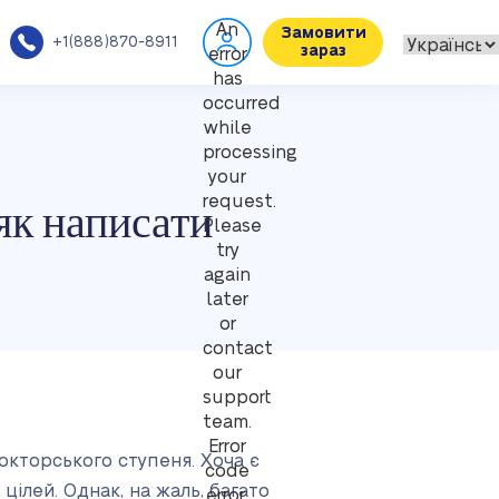
An
Замовити
+1(888)870-8911
зараз
error
has
occurred
while
processing
your
як написати
request.
Please
try
again
later
or
contact
our
support
team.
Error
окторського ступеня. Хоча є
code
 цілей. Однак, на жаль, багато
error: