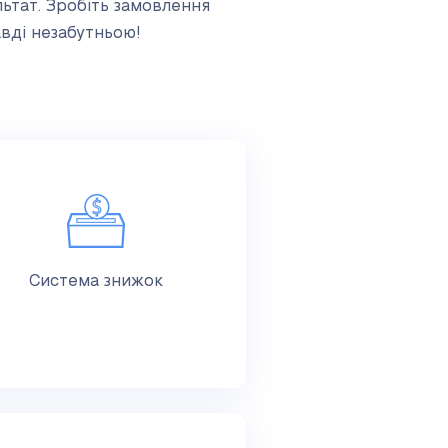
ьтат. Зробіть замовлення
авді незабутньою!
Система знижок