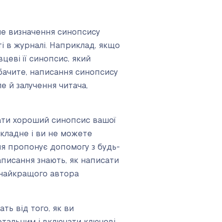
не визначення синопсису
і в журналі. Наприклад, якщо
цеві її синопсис, який
 бачите, написання синопсису
е й залучення читача,
сати хороший синопсис вашої
складне і ви не можете
ня пропонує допомогу з будь-
аписання знають, як написати
 найкращого автора
ть від того, як ви