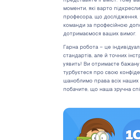
представите її вміст. Тому 
моменти, які варто підкресли
професора, що дослідження, я
команди за професійною допо
дотримаємося ваших вимог.
Гарна робота – це індивідуа
стандартів, але й точних інс
уявить! Ви отримаєте бажану 
турбуєтеся про свою конфіде
шаноблимо права всіх наших кл
побачите, що наша зручна спі
1