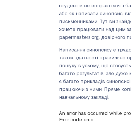
студентів не впораються з ба
або як написати синопсис, в
письменниками. Тут ви знайд
хочете працювати над цим за
papermasters.org, довірчого 
Написання синопсису є трудо
також здатності правильно о
пошуку в усьому, що стосуєть
багато результатів, але дуже
є багато прикладів синопсис
працюючи з ними. Пряме копі
навчальному закладі.
An error has occurred while pro
Error code error: