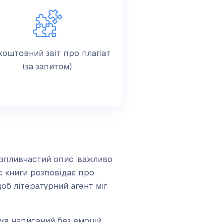
коштовний звіт про плагіат
(за запитом)
озпливчастий опис, важливо
с книги розповідає про
щоб літературний агент міг
ув написаний без емоцій.