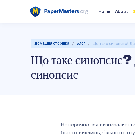
Home
About
S
/
/
Домашня сторінка
Блог
Що таке синопсис? Діз
Що таке синопсис? Д
синопсис
Неперечно, всі визначальні т
багато викликів, більшість ст