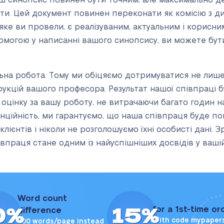
ваш синопсис повинен бути точним, але максимально д
ти. Цей документ повинен переконати як комісію з ди
ке ви провели, є реалізуваним, актуальним і корисни
могою у написанні вашого синопсису, ви можете бут
льна робота. Тому ми обіцяємо дотримуватися не лиш
трукцій вашого професора. Результат нашої співпраці
оцінку за вашу роботу, не витрачаючи багато годин на
нційність, ми гарантуємо, що наша співпраця буде п
ієнтів і ніколи не розголошуємо їхні особисті дані. З
впраця стане одним із найуспішніших досвідів у вашій
Word count
0%
15%
for a 1st-time or
difference
With code mypaper
300 words/page instead