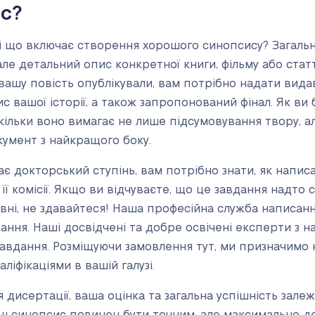
с?
 і що включає створення хорошого синопсису? Загаль
ле детальний опис конкретної книги, фільму або статт
вашу повість опублікували, вам потрібно надати видав
 вашої історії, а також запропонований фінал. Як ви
ільки воно вимагає не лише підсумовування твору, ал
умент з найкращого боку.
ає докторський ступінь, вам потрібно знати, як напи
її комісії. Якщо ви відчуваєте, що це завдання надто 
івні, не здавайтеся! Наша професійна служба написан
ння. Наші досвідчені та добре освічені експерти з н
завдання. Розміщуючи замовлення тут, ми призначимо
ліфікаціями в вашій галузі.
дисертації, ваша оцінка та загальна успішність залежа