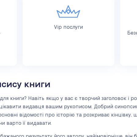
Vip послуги
а
Без
псису книги
ля книги? Навіть якщо у вас є творчий заголовок і р
ацікавити видавця вашим рукописом. Добрий синопси
основні відомості про історію та розкриває кінцівку, 
чи варто її видавати.
ажаного результату його автору, найімовірніше, він б