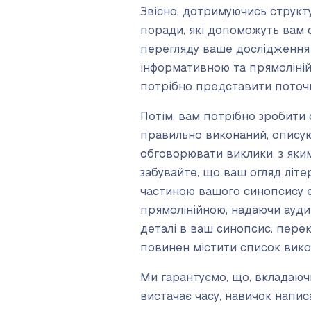
Звісно, дотримуючись структу
поради, які допоможуть вам с
перегляду ваше дослідження 
інформативною та прямолінійн
потрібно представити поточн
Потім, вам потрібно зробити
правильно виконаний, описую
обговорювати виклики, з яким
забувайте, що ваш огляд літ
частиною вашого синопсису є 
прямолінійною, надаючи ауди
деталі в ваш синопсис, пере
повинен містити список вико
Ми гарантуємо, що, вкладаючи
вистачає часу, навичок написа