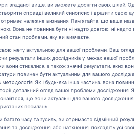
ри, згаданої вище, ви зможете досягти своїх цілей. О
творити справді великий синопсис і вразити свою ау
отримає належне визнання. Пам’ятайте, що ваша наз
ою. Вона не повинна бути ні надто довгою, ні надто 
ий стан проблеми, яку ви вивчаєте.
 свою мету актуальною для вашої проблеми. Ваш огля
чи результати інших дослідників у межах вашої проб
и вони стикалися, а також значні результати, яких вон
ератури повинен бути актуальним для вашого дослідж
методологія. Як і будь-яка інша частина, вона повин
торії детальний огляд вашої проблеми дослідження. 
конайтеся, що вони актуальні для вашого дослідження
ристаних посилань.
 багато часу та зусиль, ви отримаєте відмінний резуль
ння та дослідження, або натхнення, покладіть усі свої