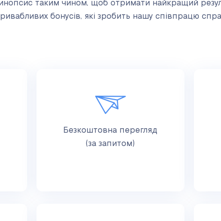
синопсис таким чином, щоб отримати найкращий резул
привабливих бонусів, які зробить нашу співпрацю спр
Безкоштовна перегляд
(за запитом)