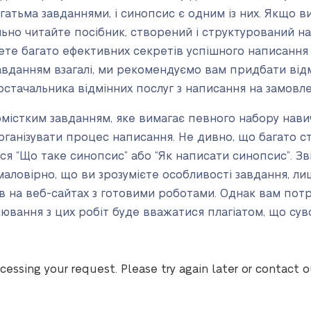
гатьма завданнями, і синопсис є одним із них. Якщо в
ільно читайте посібник, створений і структурований
ете багато ефективних секретів успішного написання
вданням взагалі, ми рекомендуємо вам придбати від
постачальника відмінних послуг з написання на замов
містким завданням, яке вимагає певного набору нави
рганізувати процес написання. Не дивно, що багато с
ся “Що таке синопсис” або “Як написати синопсис”. З
 маловірно, що ви зрозумієте особливості завдання, л
ів на веб-сайтах з готовими роботами. Однак вам пот
ювання з цих робіт буде вважатися плагіатом, що сув
cessing your request. Please try again later or contact 