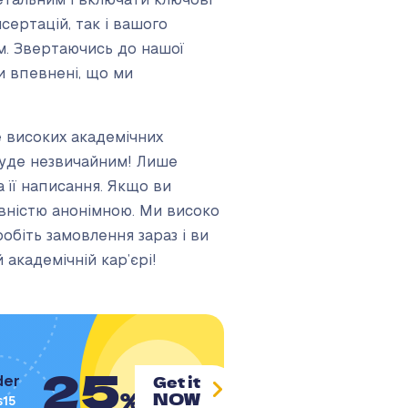
етальним і включати ключові
сертацій, так і вашого
м. Звертаючись до нашої
и впевнені, що ми
е високих академічних
 буде незвичайним! Лише
 її написання. Якщо ви
овністю анонімною. Ми високо
робіть замовлення зараз і ви
 академічній кар’єрі!
25
Get it
der
%
NOW
s15