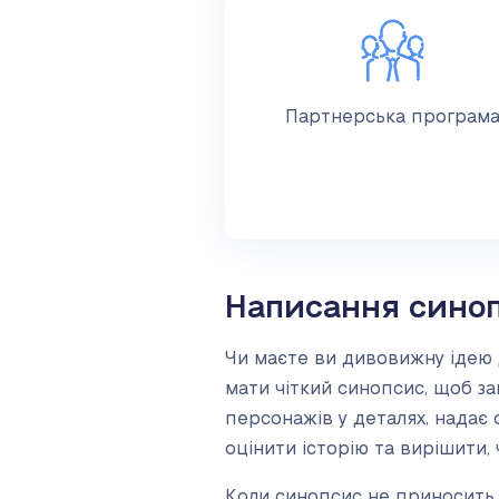
Партнерська програм
Написання сино
Чи маєте ви дивовижну ідею д
мати чіткий синопсис, щоб з
персонажів у деталях, надає 
оцінити історію та вирішити, 
Коли синопсис не приносить б