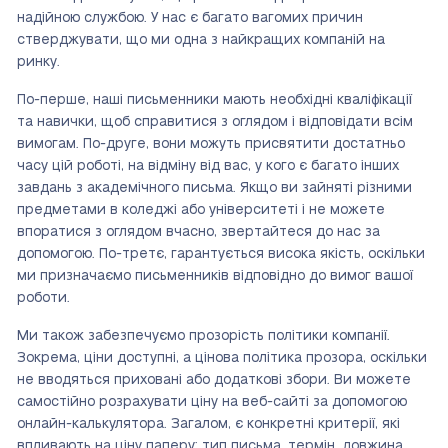
надійною службою. У нас є багато вагомих причин
стверджувати, що ми одна з найкращих компаній на
ринку.
По-перше, наші письменники мають необхідні кваліфікації
та навички, щоб справитися з оглядом і відповідати всім
вимогам. По-друге, вони можуть присвятити достатньо
часу цій роботі, на відміну від вас, у кого є багато інших
завдань з академічного письма. Якщо ви зайняті різними
предметами в коледжі або університеті і не можете
впоратися з оглядом вчасно, звертайтеся до нас за
допомогою. По-третє, гарантується висока якість, оскільки
ми призначаємо письменників відповідно до вимог вашої
роботи.
Ми також забезпечуємо прозорість політики компанії.
Зокрема, ціни доступні, а цінова політика прозора, оскільки
не вводяться приховані або додаткові збори. Ви можете
самостійно розрахувати ціну на веб-сайті за допомогою
онлайн-калькулятора. Загалом, є конкретні критерії, які
впливають на ціну паперу: тип письма, термін, довжина