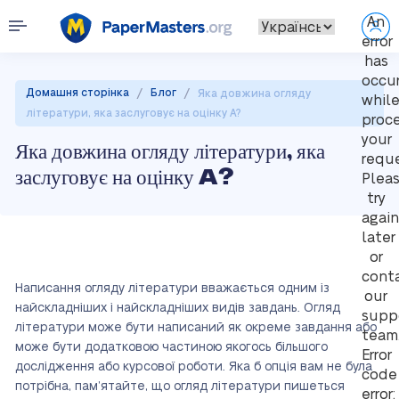
An
error
has
occu
/
/
Домашня сторінка
Блог
Яка довжина огляду
whil
літератури, яка заслуговує на оцінку A?
proc
your
Яка довжина огляду літератури, яка
reque
заслуговує на оцінку A?
Plea
try
again
later
or
cont
Написання огляду літератури вважається одним із
our
найскладніших і найскладніших видів завдань. Огляд
supp
літератури може бути написаний як окреме завдання або
team
може бути додатковою частиною якогось більшого
Error
дослідження або курсової роботи. Яка б опція вам не була
code
потрібна, пам’ятайте, що огляд літератури пишеться
error: