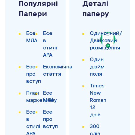
Популярні
Деталі
Папери
паперу
Есе
Есе
Одиночний/
МЛА
в
Двійковий
стилі
розміщення
APA
Один
Есе
Економічна
дюйм
про
стаття
поля
вступ
Times
План
Есе
New
маркетингу
МЛА
Roman
12
Есе
Есе
днів
в
про
стилі
вступ
300
APA
слів