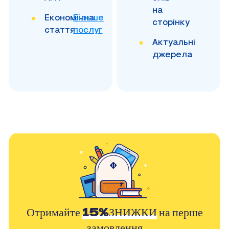
на
Економічна
Більше
сторінку
стаття
послуг
Актуальні
джерела
Отримайте
15%ЗНИЖКИ
на перше
замовлення