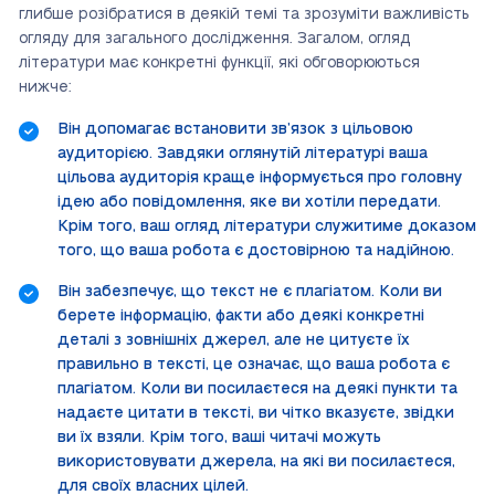
глибше розібратися в деякій темі та зрозуміти важливість
огляду для загального дослідження. Загалом, огляд
літератури має конкретні функції, які обговорюються
нижче:
Він допомагає встановити зв’язок з цільовою
аудиторією. Завдяки оглянутій літературі ваша
цільова аудиторія краще інформується про головну
ідею або повідомлення, яке ви хотіли передати.
Крім того, ваш огляд літератури служитиме доказом
того, що ваша робота є достовірною та надійною.
Він забезпечує, що текст не є плагіатом. Коли ви
берете інформацію, факти або деякі конкретні
деталі з зовнішніх джерел, але не цитуєте їх
правильно в тексті, це означає, що ваша робота є
плагіатом. Коли ви посилаєтеся на деякі пункти та
надаєте цитати в тексті, ви чітко вказуєте, звідки
ви їх взяли. Крім того, ваші читачі можуть
використовувати джерела, на які ви посилаєтеся,
для своїх власних цілей.