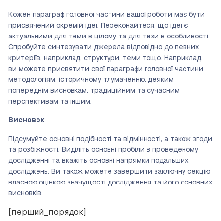
Кожен параграф головної частини вашої роботи має бути
присвячений окремій ідеї. Переконайтеся, що ідеї є
актуальними для теми в цілому та для тези в особливості.
Спробуйте синтезувати джерела відповідно до певних
критеріїв, наприклад, структури, теми тощо.
Наприклад,
ви можете присвятити свої параграфи головної частини
методологіям, історичному тлумаченню, деяким
попереднім висновкам, традиційним та сучасним
перспективам та іншим.
Висновок
Підсумуйте основні подібності та відмінності, а також згоди
та розбіжності. Виділіть основні пробіли в проведеному
дослідженні та вкажіть основні напрямки подальших
досліджень. Ви також можете завершити заключну секцію
власною оцінкою значущості дослідження та його основних
висновків.
[перший_порядок]