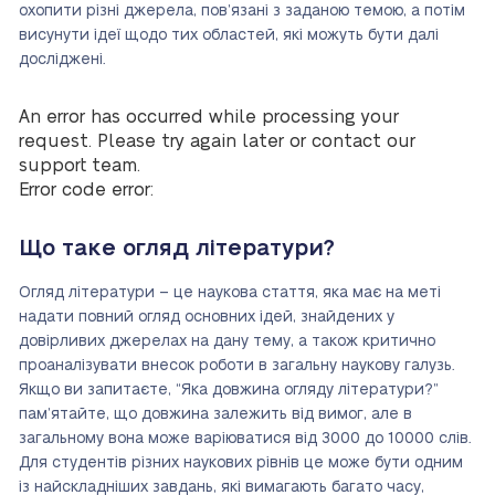
охопити різні джерела, пов’язані з заданою темою, а потім
висунути ідеї щодо тих областей, які можуть бути далі
досліджені.
An error has occurred while processing your
request. Please try again later or contact our
support team.
Error code error:
Що таке огляд літератури?
Огляд літератури – це наукова стаття, яка має на меті
надати повний огляд основних ідей, знайдених у
довірливих джерелах на дану тему, а також критично
проаналізувати внесок роботи в загальну наукову галузь.
Якщо ви запитаєте, “Яка довжина огляду літератури?”
пам’ятайте, що довжина залежить від вимог, але в
загальному вона може варіюватися від 3000 до 10000 слів.
Для студентів різних наукових рівнів це може бути одним
із найскладніших завдань, які вимагають багато часу,