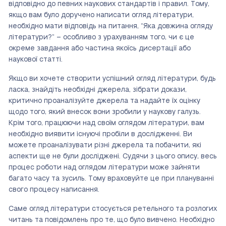
відповідно до певних наукових стандартів і правил. Тому,
якщо вам було доручено написати огляд літератури,
необхідно мати відповідь на питання, “Яка довжина огляду
літератури?” – особливо з урахуванням того, чи є це
окреме завдання або частина якоїсь дисертації або
наукової статті.
Якщо ви хочете створити успішний огляд літератури, будь
ласка, знайдіть необхідні джерела, зібрати докази,
критично проаналізуйте джерела та надайте їх оцінку
щодо того, який внесок вони зробили у наукову галузь.
Крім того, працюючи над своїм оглядом літератури, вам
необхідно виявити існуючі пробіли в дослідженні. Ви
можете проаналізувати різні джерела та побачити, які
аспекти ще не були досліджені. Судячи з цього опису, весь
процес роботи над оглядом літератури може зайняти
багато часу та зусиль. Тому враховуйте це при плануванні
свого процесу написання.
Саме огляд літератури стосується ретельного та розлогих
читань та повідомлень про те, що було вивчено. Необхідно