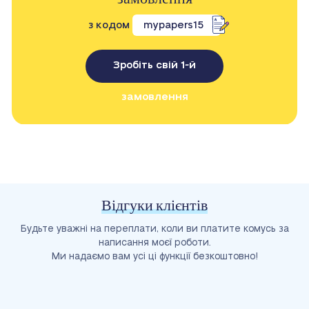
з кодом
mypapers15
Зробіть свій 1-й
замовлення
Відгуки клієнтів
Будьте уважні на переплати, коли ви платите комусь за
написання моєї роботи.
Ми надаємо вам усі ці функції безкоштовно!