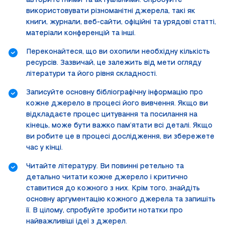
авторитетними та актуальними. Спробуйте
використовувати різноманітні джерела, такі як
книги, журнали, веб-сайти, офіційні та урядові статті,
матеріали конференцій та інші.
Переконайтеся, що ви охопили необхідну кількість
ресурсів. Зазвичай, це залежить від мети огляду
літератури та його рівня складності.
Записуйте основну бібліографічну інформацію про
кожне джерело в процесі його вивчення. Якщо ви
відкладаєте процес цитування та посилання на
кінець, може бути важко пам’ятати всі деталі. Якщо
ви робите це в процесі дослідження, ви збережете
час у кінці.
Читайте літературу. Ви повинні ретельно та
детально читати кожне джерело і критично
ставитися до кожного з них. Крім того, знайдіть
основну аргументацію кожного джерела та запишіть
її. В цілому, спробуйте зробити нотатки про
найважливіші ідеї з джерел.