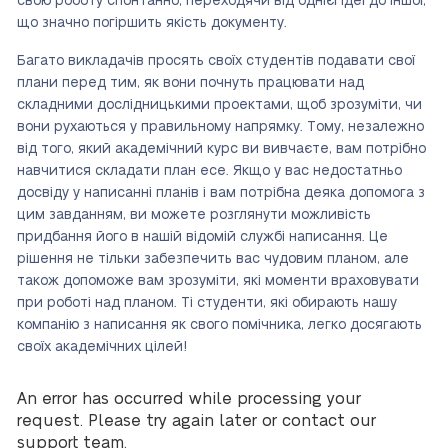
свою роботу спонтанно, переходячи від однієї ідеї до іншої,
що значно погіршить якість документу.
Багато викладачів просять своїх студентів подавати свої
плани перед тим, як вони почнуть працювати над
складними дослідницькими проектами, щоб зрозуміти, чи
вони рухаються у правильному напрямку. Тому, незалежно
від того, який академічний курс ви вивчаєте, вам потрібно
навчитися складати план есе. Якщо у вас недостатньо
досвіду у написанні планів і вам потрібна деяка допомога з
цим завданням, ви можете розглянути можливість
придбання його в нашій відомій службі написання. Це
рішення не тільки забезпечить вас чудовим планом, але
також допоможе вам зрозуміти, які моменти враховувати
при роботі над планом. Ті студенти, які обирають нашу
компанію з написання як свого помічника, легко досягають
своїх академічних цілей!
An error has occurred while processing your
request. Please try again later or contact our
support team.