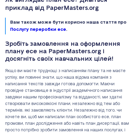
Як виглядає план есе? Дивіться
приклад від PaperMasters.org
Вам також може бути корисно наша стаття про
Послугу переробки есе
.
Зробіть замовлення на оформлення
плану есе на PaperMasters.org і
досягніть своїх навчальних цілей!
Якщо ви маєте труднощі з написанням плану та не маєте
успіху, ви повинні знати, що наша відома компанія з
написання текстів завжди готова допомогти. Маючи
провідне становище в індустрії академічного написання
завдяки нашим професіоналізму та відданості, ми здатні
створювати високоякісні плани, незалежно від тем або
термінів, які замовляють клієнти. Незалежно від того, чи
хочете ви, щоб ми написали план особистого есе, план
промови, план дослідження або навіть план дисертації, вам
просто потрібно зробити замовлення на наших послугах, і