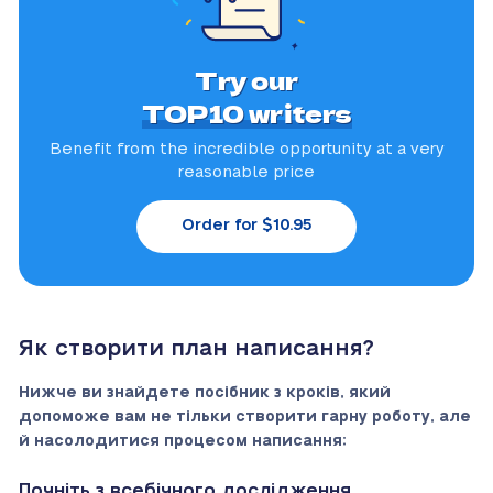
Try our
TOP10 writers
Benefit from the incredible
opportunity at a very
reasonable price
Order for $10.95
Як створити план написання?
Нижче ви знайдете посібник з кроків, який
допоможе вам не тільки створити гарну роботу, але
й насолодитися процесом написання:
Почніть з всебічного дослідження