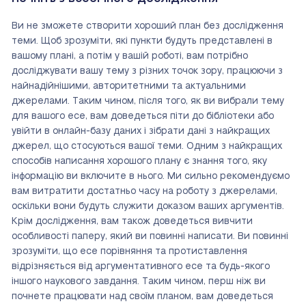
Ви не зможете створити хороший план без дослідження
теми. Щоб зрозуміти, які пункти будуть представлені в
вашому плані, а потім у вашій роботі, вам потрібно
досліджувати вашу тему з різних точок зору, працюючи з
найнадійнішими, авторитетними та актуальними
джерелами. Таким чином, після того, як ви вибрали тему
для вашого есе, вам доведеться піти до бібліотеки або
увійти в онлайн-базу даних і зібрати дані з найкращих
джерел, що стосуються вашої теми. Одним з найкращих
способів написання хорошого плану є знання того, яку
інформацію ви включите в нього. Ми сильно рекомендуємо
вам витратити достатньо часу на роботу з джерелами,
оскільки вони будуть служити доказом ваших аргументів.
Крім дослідження, вам також доведеться вивчити
особливості паперу, який ви повинні написати. Ви повинні
зрозуміти, що есе порівняння та протиставлення
відрізняється від аргументативного есе та будь-якого
іншого наукового завдання. Таким чином, перш ніж ви
почнете працювати над своїм планом, вам доведеться