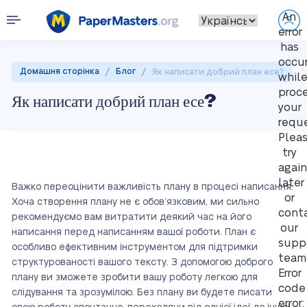
An
error
has
occu
/
/
Домашня сторінка
Блог
Як написати добрий план есе?
whil
proc
Як написати добрий план есе?
your
reque
Plea
try
again
later
Важко переоцінити важливість плану в процесі написання.
or
Хоча створення плану не є обов’язковим, ми сильно
cont
рекомендуємо вам витратити деякий час на його
our
написання перед написанням вашої роботи. План є
supp
особливо ефективним інструментом для підтримки
team
структурованості вашого тексту. З допомогою доброго
Error
плану ви зможете зробити вашу роботу легкою для
code
слідування та зрозумілою. Без плану ви будете писати
error: