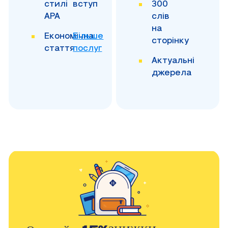
стилі
вступ
300
APA
слів
на
Економічна
Більше
сторінку
стаття
послуг
Актуальні
джерела