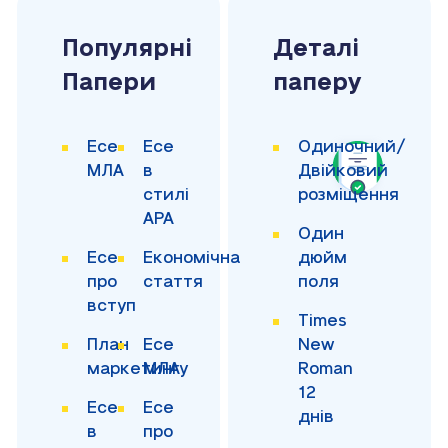
Популярні
Деталі
Папери
паперу
Есе
Есе
Одиночний/
МЛА
в
Двійковий
стилі
розміщення
APA
Один
Есе
Економічна
дюйм
про
стаття
поля
вступ
Times
План
Есе
New
маркетингу
МЛА
Roman
12
Есе
Есе
днів
в
про