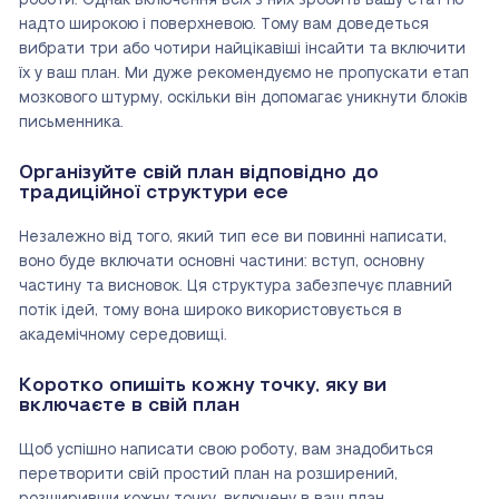
роботи. Однак включення всіх з них зробить вашу статтю
надто широкою і поверхневою. Тому вам доведеться
вибрати три або чотири найцікавіші інсайти та включити
їх у ваш план. Ми дуже рекомендуємо не пропускати етап
мозкового штурму, оскільки він допомагає уникнути блоків
письменника.
Організуйте свій план відповідно до
традиційної структури есе
Незалежно від того, який тип есе ви повинні написати,
воно буде включати основні частини: вступ, основну
частину та висновок. Ця структура забезпечує плавний
потік ідей, тому вона широко використовується в
академічному середовищі.
Коротко опишіть кожну точку, яку ви
включаєте в свій план
Щоб успішно написати свою роботу, вам знадобиться
перетворити свій простий план на розширений,