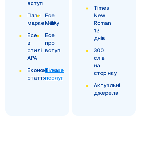
вступ
Times
План
Есе
New
маркетингу
МЛА
Roman
12
Есе
Есе
днів
в
про
стилі
вступ
300
APA
слів
на
Економічна
Більше
сторінку
стаття
послуг
Актуальні
джерела