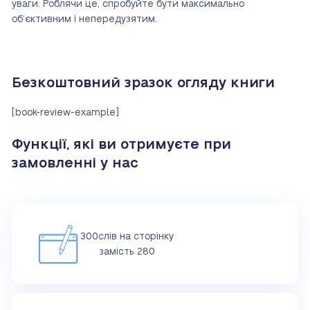
уваги. Роблячи це, спробуйте бути максимально
об’єктивним і непередузятим.
Безкоштовний зразок огляду книги
[book-review-example]
Функції, які ви отримуєте при
замовленні у нас
300слів на сторінку
замість 280