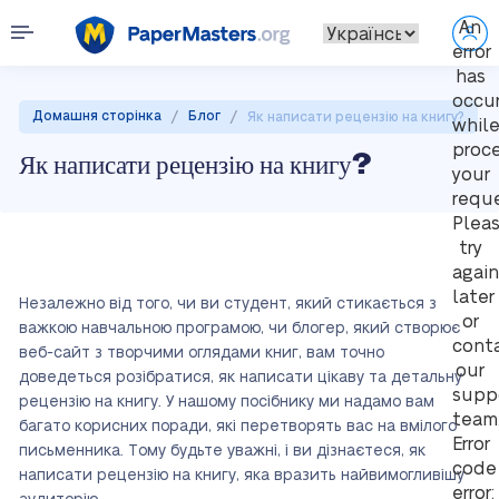
An
error
has
occu
/
/
Домашня сторінка
Блог
Як написати рецензію на книгу?
whil
proc
Як написати рецензію на книгу?
your
reque
Plea
try
again
later
Незалежно від того, чи ви студент, який стикається з
or
важкою навчальною програмою, чи блогер, який створює
cont
веб-сайт з творчими оглядами книг, вам точно
our
доведеться розібратися, як написати цікаву та детальну
supp
рецензію на книгу. У нашому посібнику ми надамо вам
team
багато корисних поради, які перетворять вас на вмілого
Error
письменника. Тому будьте уважні, і ви дізнаєтеся, як
code
написати рецензію на книгу, яка вразить найвимогливішу
error: