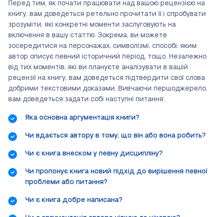
Перед тим, як почати працювати над вашою рецензією на
книгу, вам доведеться ретельно прочитати її і спробувати
зрозуміти, які конкретні моменти заслуговують на
включення в вашу статтю. Зокрема, ви можете
зосередитися на персонажах, символізмі, способі, яким
автор описує певний історичний період, тощо. Незалежно
від тих моментів, які ви плануєте аналізувати в вашій
рецензії на книгу, вам доведеться підтвердити свої слова
добрими текстовими доказами. Вивчаючи першоджерело,
вам доведеться задати собі наступні питання:
Яка основна аргументація книги?
Чи вдається автору в тому, що він або вона робить?
Чи є книга внеском у певну дисципліну?
Чи пропонує книга новий підхід до вирішення певної
проблеми або питання?
Чи є книга добре написана?