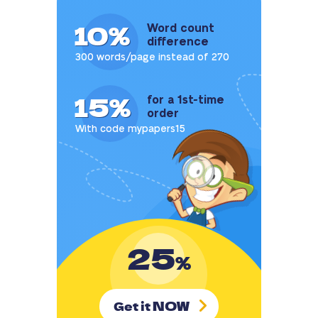
10%
Word count
difference
300 words/page instead of 270
15%
for a 1st-time
order
With code mypapers15
25
%
NOW
Get it