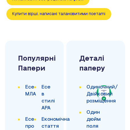
Купити вірші, написані талановитими поетami
Популярні
Деталі
Папери
паперу
Есе
Есе
Одиночний/
МЛА
в
Двійковий
стилі
розміщення
APA
Один
Есе
Економічна
дюйм
про
стаття
поля