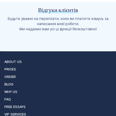
Відгуки клієнтів
Будьте уважні на переплати, коли ви платите комусь за
написання моєї роботи.
Ми надаємо вам усі ці функції безкоштовно!
ABOUT US
PRICES
ORDER
BLOG
WHY US
FAQ
FREE ESSAYS
VIP SERVICES