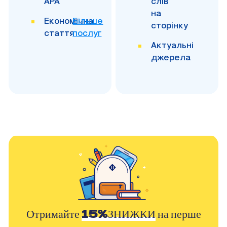
APA
слів
на
Економічна
Більше
сторінку
стаття
послуг
Актуальні
джерела
Отримайте
15%ЗНИЖКИ
на перше