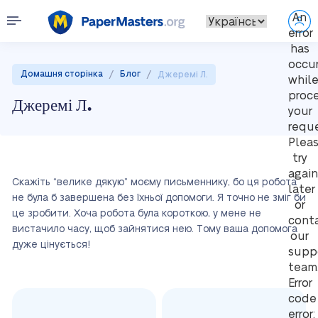
An
error
has
occu
/
/
Домашня сторінка
Блог
Джеремі Л.
whil
proc
Джеремі Л.
your
reque
Plea
try
again
Скажіть “велике дякую” моєму письменнику, бо ця робота
later
не була б завершена без їхньої допомоги. Я точно не зміг би
or
це зробити. Хоча робота була короткою, у мене не
cont
вистачило часу, щоб зайнятися нею. Тому ваша допомога
our
дуже цінується!
supp
team
Error
code
error: