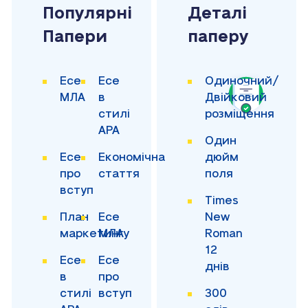
Популярні
Деталі
Папери
паперу
Есе
Есе
Одиночний/
МЛА
в
Двійковий
стилі
розміщення
APA
Один
Есе
Економічна
дюйм
про
стаття
поля
вступ
Times
План
Есе
New
маркетингу
МЛА
Roman
12
Есе
Есе
днів
в
про
стилі
вступ
300