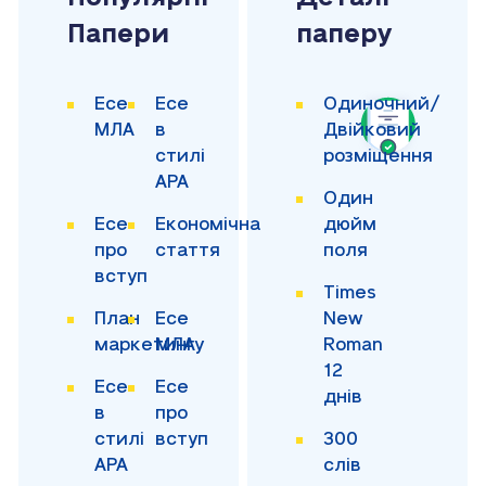
Папери
паперу
Есе
Есе
Одиночний/
МЛА
в
Двійковий
стилі
розміщення
APA
Один
Есе
Економічна
дюйм
про
стаття
поля
вступ
Times
План
Есе
New
маркетингу
МЛА
Roman
12
Есе
Есе
днів
в
про
стилі
вступ
300
APA
слів