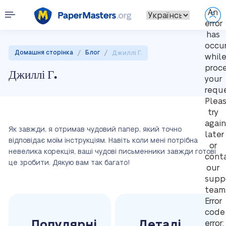
An
error
has
occu
/
/
Домашня сторінка
Блог
Джиллі Г.
whil
proc
Джиллі Г.
your
reque
Plea
try
again
Як завжди, я отримав чудовий папер, який точно
later
відповідає моїм інструкціям. Навіть коли мені потрібна
or
невелика корекція, ваші чудові письменники завжди готові
cont
це зробити. Дякую вам так багато!
our
supp
team
Error
code
Популярні
Деталі
error: