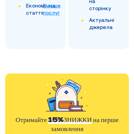
на
Економічна
Більше
сторінку
стаття
послуг
Актуальні
джерела
Отримайте
15%ЗНИЖКИ
на перше
замовлення